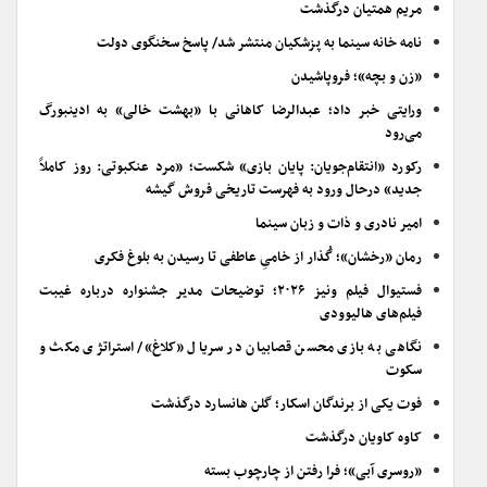
مریم همتیان درگذشت
نامه خانه سینما به پزشکیان منتشر شد/ پاسخ سخنگوی دولت
«زن و بچه»؛ فروپاشیدن
ورایتی خبر داد؛ عبدالرضا کاهانی با «بهشت خالی» به ادینبورگ
می‌رود
رکورد «انتقام‌جویان: پایان بازی» شکست؛ «مرد عنکبوتی: روز کاملاً
جدید» درحال ورود به فهرست تاریخی فروش گیشه
امیر نادری و ذات و زبان سینما
رمان «رخشان»؛ گُذار از خامیِ عاطفی تا رسیدن به بلوغ فکری
فستیوال فیلم ونیز ۲۰۲۶؛ توضیحات مدیر جشنواره درباره غیبت
فیلم‌های هالیوودی
نگاهی به بازی محسن قصابیان در سریال «کلاغ»/ استراتژی مکث و
سکوت
فوت یکی از برندگان اسکار؛ گلن هانسارد درگذشت
کاوه کاویان درگذشت
«روسری آبی»؛ فرا رفتن از چارچوب بسته