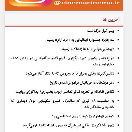
آخرین ها
پیتر گیل درگذشت
سه جایزه جشنواره ایتالیایی به «مرد آرام» رسید
«بیضایی‌خوانی» به «اژدهاک» رسید
در پنجاه و یکمین دوره برگزاری؛ فیلم قصیده گلمکانی در بخش کشف
جشنواره تورنتو
«نفس‌گیر»؛ وقتی بحران نه با ویروس که با انکار آغاز می‌شود
«فراموشخانه»؛ قربانیان فراموش‌شده‌ی تاریخ
نگاهی نقادانه بر تجربه تئاتر تعاملی ایوب بختیاری/ پداگوژی روایت
به مناسبت ۲۸ تیری که سالمرگ خسرو شکیبایی بود/ دیداری که
خاطره‌ای ماندگار شد
کمدی «مادرکیو» دوباره روی صحنه می‌رود
«روز افشاگری»؛ وقتی اسپیلبرگ به سوی ناشناخته‌ها بازمی‌گردد