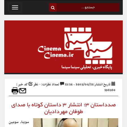
Toggle
avigation
تاریخ انتشار:1403/04/13 - 15:14
تعداد نظرات: ۰ نظر
کد خبر :
198286
صدداستان ۳؛ انتشار ۳ داستان کوتاه با صدای
طوفان مهردادیان
سوینا، سومین