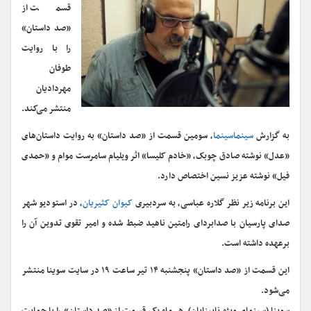
قسمت از
«صد داستان»
را با روایت
طوفان
مهردادیان
منتشر می‌کند.
به گزارش
سینماسینما
، سومین قسمت از «صد داستان» به روایت داستان‌های
«عدل» نوشته صادق چوبک، «خادم کلیسا» اثر ویلیام سامرست موام و «حمدی
فیل» نوشته عزیز نسین اختصاص دارد.
این برنامه زیر نظر گلاره عباسی، به سردبیری
کیوان کثیریان
، در استودیو شهر
صدای پارسیان با صدابردای رامتین ناهید ضبط شده و امیر تقوی تدوین آن را
برعهده داشته است.
این قسمت از «صد داستان» پنجشنبه ۱۴ تیر ساعت ۱۹ در سایت سوینا منتشر
می‌شود.