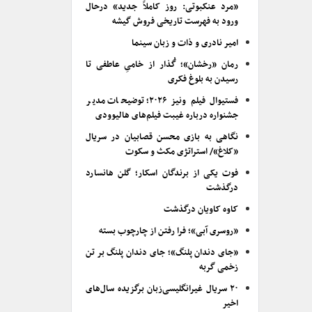
«مرد عنکبوتی: روز کاملاً جدید» درحال
ورود به فهرست تاریخی فروش گیشه
امیر نادری و ذات و زبان سینما
رمان «رخشان»؛ گُذار از خامیِ عاطفی تا
رسیدن به بلوغ فکری
فستیوال فیلم ونیز ۲۰۲۶؛ توضیحات مدیر
جشنواره درباره غیبت فیلم‌های هالیوودی
نگاهی به بازی محسن قصابیان در سریال
«کلاغ»/ استراتژی مکث و سکوت
فوت یکی از برندگان اسکار؛ گلن هانسارد
درگذشت
کاوه کاویان درگذشت
«روسری آبی»؛ فرا رفتن از چارچوب بسته
«جای دندان پلنگ»؛ جای دندان پلنگ بر تن
زخمی گربه
۲۰ سریال غیرانگلیسی‌زبان برگزیده سال‌های
اخیر