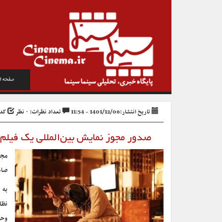
صفحه ا
تاریخ انتشار:1401/12/06 - 11:54
تعداد نظرات: ۰ نظر
کد خب
صدور مجوز نمایش بین‌المللی یک فیلم ت
مجو
صاد
به 
نظا
وحش