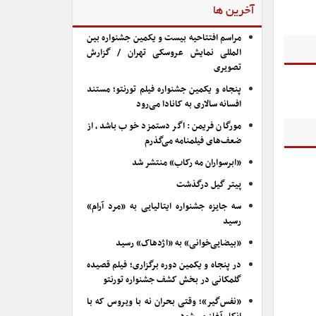
آخرین ها
مراسم افتتاحیه بیست و یکمین جشنواره بین
المللی نمایش عروسکی تهران / گزارش
تصویری
پنجاه و یکمین جشنواره فیلم تورنتو؛ مستند
افسانه سالاری به کانادا می‌رود
مورگان فریمن: اگر دستمزد خوب باشد، از
ضعف‌های فیلمنامه می‌گذرم
«ابرسواران مه رکاب» منتشر شد
پیتر گیل درگذشت
سه جایزه جشنواره ایتالیایی به «مرد آرام»
رسید
«بیضایی‌خوانی» به «اژدهاک» رسید
در پنجاه و یکمین دوره برگزاری؛ فیلم قصیده
گلمکانی در بخش کشف جشنواره تورنتو
«نفس‌گیر»؛ وقتی بحران نه با ویروس که با