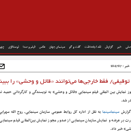
صلی
خبر
گزارش
نقد / یادداشت
گفت و گو
سینمای جهان
عکس
فیلم و صدا
نوستالژی
چهره
ر : 184787
وقیفی/ فقط خارجی‌ها می‌توانند «قاتل و وحشی» را ببین
ز نمایش بین المللی فیلم سینمایی «قاتل و وحشی» به نویسندگی و کارگردانی حمید نع
ر شد.
گزارش
سینماسینما
به نقل از اداره‌ کل روابط عمومی سازمان سینمایی، روح الله سهرابی
رت بر عرضه و‌ نمایش سازمان سینمایی از صدور مجوز نمایش بین‌المللی فیلم سینمایی 
ی» خبر داد.