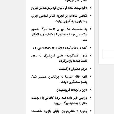
انکار آغاز می‌شود
«فراموشخانه»؛ قربانیان فراموش‌شده‌ی تاریخ
نگاهی نقادانه بر تجربه تئاتر تعاملی ایوب
بختیاری/ پداگوژی روایت
به مناسبت ۲۸ تیری که سالمرگ خسرو
شکیبایی بود/ دیداری که خاطره‌ای ماندگار
شد
کمدی «مادرکیو» دوباره روی صحنه می‌رود
«روز افشاگری»؛ وقتی اسپیلبرگ به سوی
ناشناخته‌ها بازمی‌گردد
مریم همتیان درگذشت
نامه خانه سینما به پزشکیان منتشر شد/
پاسخ سخنگوی دولت
«زن و بچه»؛ فروپاشیدن
ورایتی خبر داد؛ عبدالرضا کاهانی با «بهشت
خالی» به ادینبورگ می‌رود
رکورد «انتقام‌جویان: پایان بازی» شکست؛