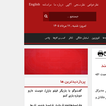
نظرخواهی
نظرسنجی
آگهی
درباره ما
مرامنامه
English
امروز: شنبه , ۱۷ مرداد ۱۴۰۵
 ها
تلویزیون
نمایش خانگی
تئاتر
کسب و کارها
پلاس
ند
مت الله
پربازدیدترین ها
 مدیرکل
گفت‌وگو با بازیگر فیلم باران/ دوست دارم
دوباره بازی کنم
«قاتل و
«فراموشخانه»؛ قربانیان فراموش‌شده‌ی تاریخ