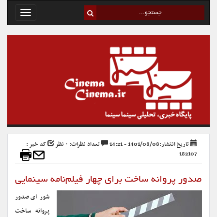
Toggle
avigation
تاریخ انتشار:1401/08/08 - 14:21
تعداد نظرات: ۰ نظر
کد خبر :
182107
صدور پروانه ساخت برای چهار فیلم‌نامه سینمایی
شورای صدور
پروانه ساخت