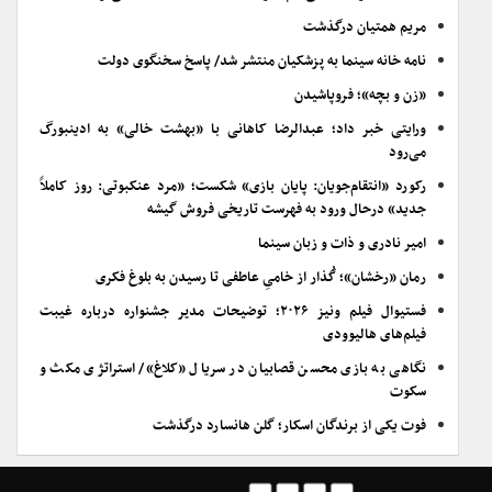
مریم همتیان درگذشت
نامه خانه سینما به پزشکیان منتشر شد/ پاسخ سخنگوی دولت
«زن و بچه»؛ فروپاشیدن
ورایتی خبر داد؛ عبدالرضا کاهانی با «بهشت خالی» به ادینبورگ
می‌رود
رکورد «انتقام‌جویان: پایان بازی» شکست؛ «مرد عنکبوتی: روز کاملاً
جدید» درحال ورود به فهرست تاریخی فروش گیشه
امیر نادری و ذات و زبان سینما
رمان «رخشان»؛ گُذار از خامیِ عاطفی تا رسیدن به بلوغ فکری
فستیوال فیلم ونیز ۲۰۲۶؛ توضیحات مدیر جشنواره درباره غیبت
فیلم‌های هالیوودی
نگاهی به بازی محسن قصابیان در سریال «کلاغ»/ استراتژی مکث و
سکوت
فوت یکی از برندگان اسکار؛ گلن هانسارد درگذشت