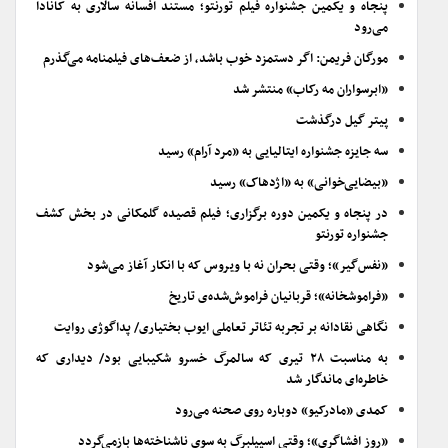
پنجاه و یکمین جشنواره فیلم تورنتو؛ مستند افسانه سالاری به کانادا
می‌رود
مورگان فریمن: اگر دستمزد خوب باشد، از ضعف‌های فیلمنامه می‌گذرم
«ابرسواران مه رکاب» منتشر شد
پیتر گیل درگذشت
سه جایزه جشنواره ایتالیایی به «مرد آرام» رسید
«بیضایی‌خوانی» به «اژدهاک» رسید
در پنجاه و یکمین دوره برگزاری؛ فیلم قصیده گلمکانی در بخش کشف
جشنواره تورنتو
«نفس‌گیر»؛ وقتی بحران نه با ویروس که با انکار آغاز می‌شود
«فراموشخانه»؛ قربانیان فراموش‌شده‌ی تاریخ
نگاهی نقادانه بر تجربه تئاتر تعاملی ایوب بختیاری/ پداگوژی روایت
به مناسبت ۲۸ تیری که سالمرگ خسرو شکیبایی بود/ دیداری که
خاطره‌ای ماندگار شد
کمدی «مادرکیو» دوباره روی صحنه می‌رود
«روز افشاگری»؛ وقتی اسپیلبرگ به سوی ناشناخته‌ها بازمی‌گردد