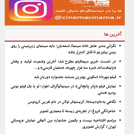
آخرین ها
نگرانی مدیر عامل خانه سینما/ اسعدیان: باید سینمای زیرزمینی را روی
زمین بیاوریم تا قابل کنترل باشد
در نشست خبری سیمافیلم مطرح شد؛ آخرین وضعیت تولید و پخش
«پایتخت۸»، «مرد سه هزار چهره»، «سلمان فارسی» و…
فیلم مهرداد اسکویی بهترین مستند جشنواره دوربان شد
نمایش فیلم «پاتر پانچالی» در سینماتوگراف اهواز؛ تو با یک فیلم بومی
روبرو هستی
نگاهی به «اودیسه»/ کریستوفر نولان در دام نفرین کرونوس
شاعرانگیِ فروغ؛ از تجربه‌ی زیسته تا معماری تصویر
مراسم افتتاحیه بیست و یکمین جشنواره بین المللی نمایش عروسکی
تهران / گزارش تصویری