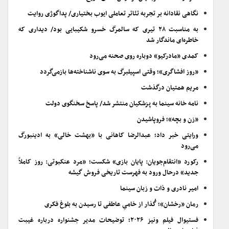
نگاهی نقادانه بر تجربه تئاتر تعاملی ایوب بختیاری/ پداگوژی روایت
به مناسبت ۲۸ تیری که سالمرگ خسرو شکیبایی بود/ دیداری که
خاطره‌ای ماندگار شد
کمدی «مادرکیو» دوباره روی صحنه می‌رود
«روز افشاگری»؛ وقتی اسپیلبرگ به سوی ناشناخته‌ها بازمی‌گردد
مریم همتیان درگذشت
نامه خانه سینما به پزشکیان منتشر شد/ پاسخ سخنگوی دولت
«زن و بچه»؛ فروپاشیدن
ورایتی خبر داد؛ عبدالرضا کاهانی با «بهشت خالی» به ادینبورگ
می‌رود
رکورد «انتقام‌جویان: پایان بازی» شکست؛ «مرد عنکبوتی: روز کاملاً
جدید» درحال ورود به فهرست تاریخی فروش گیشه
امیر نادری و ذات و زبان سینما
رمان «رخشان»؛ گُذار از خامیِ عاطفی تا رسیدن به بلوغ فکری
فستیوال فیلم ونیز ۲۰۲۶؛ توضیحات مدیر جشنواره درباره غیبت