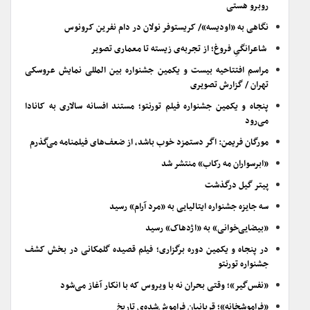
روبرو هستی
نگاهی به «اودیسه»/ کریستوفر نولان در دام نفرین کرونوس
شاعرانگیِ فروغ؛ از تجربه‌ی زیسته تا معماری تصویر
مراسم افتتاحیه بیست و یکمین جشنواره بین المللی نمایش عروسکی
تهران / گزارش تصویری
پنجاه و یکمین جشنواره فیلم تورنتو؛ مستند افسانه سالاری به کانادا
می‌رود
مورگان فریمن: اگر دستمزد خوب باشد، از ضعف‌های فیلمنامه می‌گذرم
«ابرسواران مه رکاب» منتشر شد
پیتر گیل درگذشت
سه جایزه جشنواره ایتالیایی به «مرد آرام» رسید
«بیضایی‌خوانی» به «اژدهاک» رسید
در پنجاه و یکمین دوره برگزاری؛ فیلم قصیده گلمکانی در بخش کشف
جشنواره تورنتو
«نفس‌گیر»؛ وقتی بحران نه با ویروس که با انکار آغاز می‌شود
«فراموشخانه»؛ قربانیان فراموش‌شده‌ی تاریخ