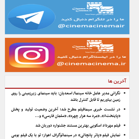
آخرین ها
نگرانی مدیر عامل خانه سینما/ اسعدیان: باید سینمای زیرزمینی را روی
زمین بیاوریم تا قابل کنترل باشد
در نشست خبری سیمافیلم مطرح شد؛ آخرین وضعیت تولید و پخش
«پایتخت۸»، «مرد سه هزار چهره»، «سلمان فارسی» و…
فیلم مهرداد اسکویی بهترین مستند جشنواره دوربان شد
نمایش فیلم «پاتر پانچالی» در سینماتوگراف اهواز؛ تو با یک فیلم بومی