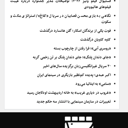
فستیوال فیلم ونیز ۲۰۲۶؛ توضیحات مدیر جشنواره درباره غیبت
فیلم‌های هالیوودی
نگاهی به بازی محسن قصابیان در سریال «کلاغ»/ استراتژی مکث و
سکوت
فوت یکی از برندگان اسکار؛ گلن هانسارد درگذشت
کاوه کاویان درگذشت
«روسری آبی»؛ فرا رفتن از چارچوب بسته
«جای دندان پلنگ»؛ جای دندان پلنگ بر تن زخمی گربه
۲۰ سریال غیرانگلیسی‌زبان برگزیده سال‌های اخیر
اکبر عبدی؛ پدیده کم‌نظیر بازیگری در سینمای ایران
«سامی» به ایتالیا می‌رود
«غروب در دیاری غریب» به خانه اردیبهشت اودلاجان رسید
تغییرات در سازمان سینمایی با انتشار سه حکم جدید