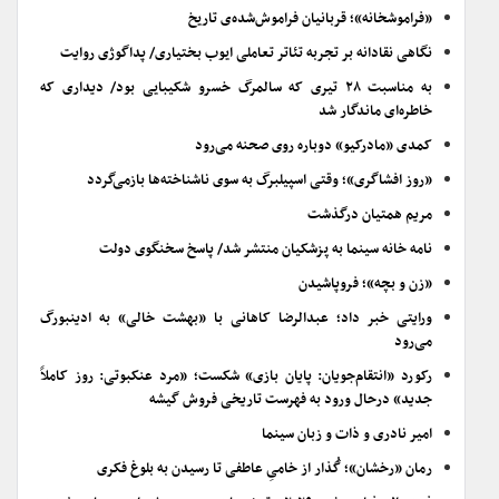
«فراموشخانه»؛ قربانیان فراموش‌شده‌ی تاریخ
نگاهی نقادانه بر تجربه تئاتر تعاملی ایوب بختیاری/ پداگوژی روایت
به مناسبت ۲۸ تیری که سالمرگ خسرو شکیبایی بود/ دیداری که
خاطره‌ای ماندگار شد
کمدی «مادرکیو» دوباره روی صحنه می‌رود
«روز افشاگری»؛ وقتی اسپیلبرگ به سوی ناشناخته‌ها بازمی‌گردد
مریم همتیان درگذشت
نامه خانه سینما به پزشکیان منتشر شد/ پاسخ سخنگوی دولت
«زن و بچه»؛ فروپاشیدن
ورایتی خبر داد؛ عبدالرضا کاهانی با «بهشت خالی» به ادینبورگ
می‌رود
رکورد «انتقام‌جویان: پایان بازی» شکست؛ «مرد عنکبوتی: روز کاملاً
جدید» درحال ورود به فهرست تاریخی فروش گیشه
امیر نادری و ذات و زبان سینما
رمان «رخشان»؛ گُذار از خامیِ عاطفی تا رسیدن به بلوغ فکری