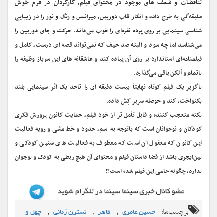
تناقضات و ضعف های موجود در محتوای فیلم، کارگردان در فرم خوش
سلیقه‌گی به خرج داده و انگار قاب دوربین، میزانسن و رنگ و نور را در زیبایی
شناسی سینمایی بر روی پرده نقره‌ای را خوب می‌داند. حرکت و جای دوربین را
می‌شناسد اما چه سود و البته صد حیف که نمی‌تواند قصه ای درست، کامل و
فیلمنامه‌ای استاندارد بر روی آن پیاده کند و عاشقانه های این سرباز وظیفه را
ناتمام و اَلکَن باقی می‌گذارد.
ناگزیر یک فیلم کوتاه نهایتأ بیست دقیقه ای را تاحد یک اثر سینمایی بلند
یکنواخت، کند و حوصله سربر کِش داده.
نکته متعجب کننده و قابل تأمل تر از خود فیلم، حمایت کانون پرورش فکری
کودکان و نوجوانان است که باتوجه به اسم، حدود و خط مشی و رویه فعالیت
این کانون که معقول آن است که معطوف به فعالیت های سنین کودکی و
تین‌ایجری باشد از قضا داستان فیلم و محتوای آن هیچ ربطی به کودک و نوجوان
ندارد، چگونه حامی این فیلم شده است؟!
برچسب‌ها:
,
,
,
حسین عامری
ظاهر
نسترن زمانی
چهل و