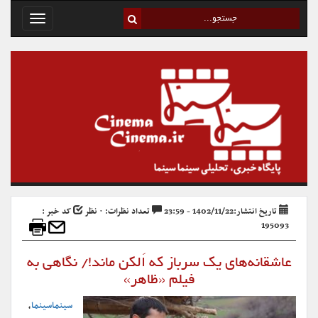
Toggle
avigation
تاریخ انتشار:1402/11/22 - 23:59
تعداد نظرات: ۰ نظر
کد خبر :
195093
عاشقانه‌های یک سرباز که اَلکن ماند!/ نگاهی به
فیلم «ظاهر»
سینماسینما
،