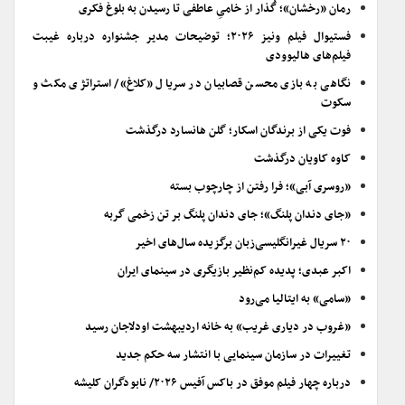
رمان «رخشان»؛ گُذار از خامیِ عاطفی تا رسیدن به بلوغ فکری
فستیوال فیلم ونیز ۲۰۲۶؛ توضیحات مدیر جشنواره درباره غیبت
فیلم‌های هالیوودی
نگاهی به بازی محسن قصابیان در سریال «کلاغ»/ استراتژی مکث و
سکوت
فوت یکی از برندگان اسکار؛ گلن هانسارد درگذشت
کاوه کاویان درگذشت
«روسری آبی»؛ فرا رفتن از چارچوب بسته
«جای دندان پلنگ»؛ جای دندان پلنگ بر تن زخمی گربه
۲۰ سریال غیرانگلیسی‌زبان برگزیده سال‌های اخیر
اکبر عبدی؛ پدیده کم‌نظیر بازیگری در سینمای ایران
«سامی» به ایتالیا می‌رود
«غروب در دیاری غریب» به خانه اردیبهشت اودلاجان رسید
تغییرات در سازمان سینمایی با انتشار سه حکم جدید
درباره چهار فیلم موفق در باکس آفیس ۲۰۲۶/ نابودگران کلیشه