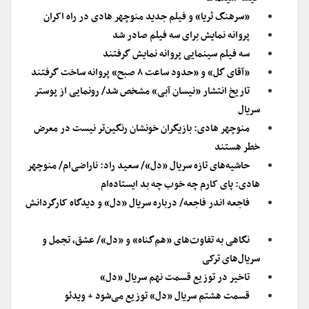
«سرهنگ ثریا» و فیلم جدید منوچهر هادی در راه اکران
پروانه نمایش برای سه فیلم صادر شد
سه فیلم سینمایی پروانه نمایش گرفتند
«آقای گل» و «حدود ساعت ۸ صبح» پروانه ساخت گرفتند
تاریخ انتشار «نیسان آبی» مشخص شد/ رونمایی از پوستر
سریال
منوچهر هادی: بازیگران خونشان رنگین‌تر نیست در معرض
خطر هستند
حاشیه‌های تازه سریال «دل»/ سعید راد: ناراضی‌ام/ منوچهر
هادی: پای کارم چه خوب چه بد ایستاده‌ام
فاجعه اندر فاجعه/ درباره سریال «دل» و دیدگاه کارگردانش
نگاهی به تفاوت‌های «هم‌گناه» و «دل»/ عشق، تجمل و
سریال‌های ترکی
تاخیر در توزیع قسمت نهم سریال «دل»
قسمت هشتم سریال «دل» توزیع می‌شود + ویدئو