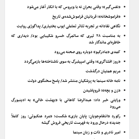
«نفس‌گیر»؛ وقتی بحران نه با ویروس که با انکار آغاز می‌شود
«فراموشخانه»؛ قربانیان فراموش‌شده‌ی تاریخ
نگاهی نقادانه بر تجربه تئاتر تعاملی ایوب بختیاری/ پداگوژی روایت
به مناسبت ۲۸ تیری که سالمرگ خسرو شکیبایی بود/ دیداری که
خاطره‌ای ماندگار شد
کمدی «مادرکیو» دوباره روی صحنه می‌رود
«روز افشاگری»؛ وقتی اسپیلبرگ به سوی ناشناخته‌ها بازمی‌گردد
مریم همتیان درگذشت
نامه خانه سینما به پزشکیان منتشر شد/ پاسخ سخنگوی دولت
«زن و بچه»؛ فروپاشیدن
ورایتی خبر داد؛ عبدالرضا کاهانی با «بهشت خالی» به ادینبورگ
می‌رود
رکورد «انتقام‌جویان: پایان بازی» شکست؛ «مرد عنکبوتی: روز کاملاً
جدید» درحال ورود به فهرست تاریخی فروش گیشه
امیر نادری و ذات و زبان سینما