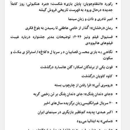
رکورد «انتقام‌جویان: پایان بازی» شکست؛ «مرد عنکبوتی: روز کاملاً
جدید» درحال ورود به فهرست تاریخی فروش گیشه
امیر نادری و ذات و زبان سینما
رمان «رخشان»؛ گُذار از خامیِ عاطفی تا رسیدن به بلوغ فکری
فستیوال فیلم ونیز ۲۰۲۶؛ توضیحات مدیر جشنواره درباره غیبت
فیلم‌های هالیوودی
نگاهی به بازی محسن قصابیان در سریال «کلاغ»/ استراتژی مکث و
سکوت
فوت یکی از برندگان اسکار؛ گلن هانسارد درگذشت
کاوه کاویان درگذشت
«روسری آبی»؛ فرا رفتن از چارچوب بسته
«جای دندان پلنگ»؛ جای دندان پلنگ بر تن زخمی گربه
۲۰ سریال غیرانگلیسی‌زبان برگزیده سال‌های اخیر
اکبر عبدی؛ پدیده کم‌نظیر بازیگری در سینمای ایران
«سامی» به ایتالیا می‌رود