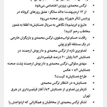
نرگس محمدی، پروین اعتصامی می‌شود
از ۱۴ اردیبهشت؛ «الد سانگز: عشق روزهای کرونا» در
پردیس تئاتر شهرزاد روی صحنه می‌رود
«تیغ و ابریشم»/ نگاهی به سریال «ستایش»؛ لطفا به شعور
مخاطب رحم کنید!
رقابت حسام نواب‌صفوی، نرگس محمدی و بازیگران خارجی
در یک مسابقه تلویزیونی
تصاویری تازه از نرگس محمدی و داریوش ارجمند در
«ستایش ۳»/ پایان ۶۰ درصد فیلمبرداری
مهدی سلوکی، نرگس محمدی و داریوش ارجمند پشت صحنه
«ستایش ۳» + عکس
طراح «ستایش» کیست؟
«ستایش» در انتظار نرگس محمدی
تازه‌ترین تصاویر از «ستایش ۳»/ آغاز فیلمبرداری در شرق
تهران
تشکر نرگس محمدی از مخاطبان و همکارانی که ازدواجش را