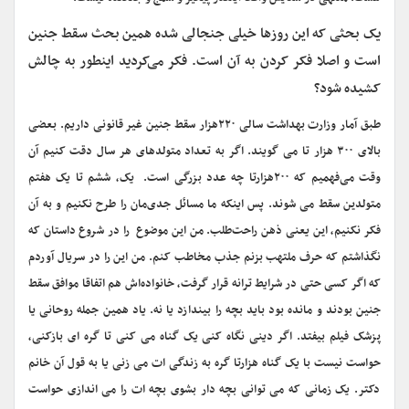
یک بحثی که این روزها خیلی جنجالی شده همین بحث سقط جنین
است و اصلا فکر کردن به آن است. فکر می‌کردید اینطور به چالش
کشیده شود؟
طبق آمار وزارت بهداشت سالی ۲۲۰هزار سقط جنین غیر قانونی داریم. بعضی
بالای ۳۰۰ هزار تا می گویند. اگر به تعداد متولدهای هر سال دقت کنیم آن
وقت می‌فهمیم که ۲۰۰هزارتا چه عدد بزرگی است. یک، ششم تا یک هفتم
متولدین سقط می شوند. پس اینکه ما مسائل جدی‌مان را طرح نکنیم و به آن
فکر نکنیم، این یعنی ذهن راحت‌طلب. من این موضوع را در شروع داستان که
نگذاشتم که حرف ملتهب بزنم جذب مخاطب کنم. من این را در سریال آوردم
که اگر کسی حتی در شرایط ترانه قرار گرفت، خانواده‌اش هم اتفاقا موافق سقط
جنین بودند و مانده بود باید بچه را بیندازد یا نه. یاد همین جمله روحانی یا
پزشک فیلم بیفتد. اگر دینی نگاه کنی یک گناه می کنی تا گره ای بازکنی،
حواست نیست با یک گناه هزارتا گره به زندگی ات می زنی یا به قول آن خانم
دکتر. یک زمانی که می توانی بچه دار بشوی بچه ات را می اندازی حواست