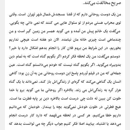
صریح مخالفت می‌کند.
من یک دوست روحانی دارم که از قضا مسجدش شمال شهر تهران است. وقتی
توی محراب هستی مردم از تو سئوال هایی می کنند که نمی دانی چه بگویی.
می‌گفت یک خانم پیش من آمده و می گوید همسر من زمین گیر است و من
چندماهی است چیزی خانه مان نیامده. الان دو هفته است هیچی نداریم
بخوریم. در این شرایط من بروم فلان کار را انجام بدهم اشکال دارد یا خیر؟
دوستم می‌گفت: من یک لحظه فکر کردم اگر بگویم گناه است که به تمام دین
بدوبیراه می‌گوید. اگر بگویم گناه نیست که خودم می‌دانستم گناه است. عین
جمله‌ای که من در فیلم آوردم پاسخ این دوست روحانی من به آن زن بود: گاهی
انسان یک گناهی می‌کند که گره‌ای از زندگی‌اش باز کند، نمی‌داند با یک گناه
هزار گره‌ به زندگی‌اش می زند. بالاخره اگر روحانی ما می گوید برو با خدا
خلوت کن ببین ته دلت چی درست است بالاخره دین بر پایه فطرت ما است.
هیچ فطرتی در خلوت خودش نمی‌گوید بچه را بینداز. خودمان که می‌دانیم
داریم خطا می‌کنیم. هر کسی در لحظه می‌فهمد که دارد کار درست انجام
می‌دهد یا اشتباه. بیایید اصلا فکر کنیم جواب دیگر چه می توانست بدهد که