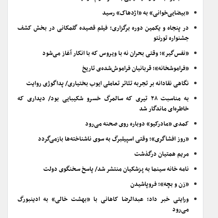
«بیضایی‌خوانی» به «اژدهاک» رسید
در پنجاه و یکمین دوره برگزاری؛ فیلم قصیده گلمکانی در بخش کشف
جشنواره تورنتو
«نفس‌گیر»؛ وقتی بحران نه با ویروس که با انکار آغاز می‌شود
«فراموشخانه»؛ قربانیان فراموش‌شده‌ی تاریخ
نگاهی نقادانه بر تجربه تئاتر تعاملی ایوب بختیاری/ پداگوژی روایت
به مناسبت ۲۸ تیری که سالمرگ خسرو شکیبایی بود/ دیداری که
خاطره‌ای ماندگار شد
کمدی «مادرکیو» دوباره روی صحنه می‌رود
«روز افشاگری»؛ وقتی اسپیلبرگ به سوی ناشناخته‌ها بازمی‌گردد
مریم همتیان درگذشت
نامه خانه سینما به پزشکیان منتشر شد/ پاسخ سخنگوی دولت
«زن و بچه»؛ فروپاشیدن
ورایتی خبر داد؛ عبدالرضا کاهانی با «بهشت خالی» به ادینبورگ
می‌رود