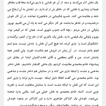
یک نقش کار می‌کنند و بعد از آن هر نقشی را بازی می‌کند مخاطب بخاطر
همذات پنداری با نقشی که در خاطر ش از او دارد، در ذهنش به آن ارجاع می
دهد و مقایسه می کند. خسرو شکیبایی در «هامون» نمانده، در آن کار خوش
درخشیده و در خاطر ما مانده. هر کار دیگر می کند به یاد آن می افتیم. بهروز
وثوقی در ذهن مردم ، بچه لات جنوب شهری است. همان که در قیصر بود.
بهروز وثوقی یک فیلمی دارد، نقش یک دکتری که از خارج از کشور برگشته و
انتلکتوئل است را بازی کرده، اما هیچ کس آن نقش را یادش نیست. منم اسم
فیلم یادم نیست. در آن زمان در فروش هم شکست خورد. ولی قیصر همه
یادمان است. من و آقای معظمی و آقای تخت‌کشیان ابتدا در مقابل این
پیشنهاد خانم محمدی مقاومت کردیم، یک ماهی کلنجار داشتیم، نقش دختر
مذهبی و مثبت را اینجا بازی می کند و در ستایش هم دختر مثبت و مذهبی
بود. خانم محمدی می گفت اتفاقا دلیل اینکه دوست دارم ترانه را بازی کنم
این است که این نقش با اینکه مثبت است با ستایش متفاوت است و تجربه
نویی است. البته خانم محمدی به نقش خیلی می آمد. وقتی وارد صحنه
می‌شود، خودش یک کاراکتر خواهری دارد و این کاراکتر در وجود خودش
هست. منتهی در ستایش واقعا اینقدر پیگیر و سمج و جنگنده نیست.