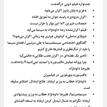
جشنواره‌ فیلم دوبی درگذشت
«عزیز» پایان پاییز اکران می‌شود
اکران «زودپز» رامبد جوان به تعویق افتاد
«مصائب شیرین ۲»؛ این بهار را خزان نیست
فیلم اکران‌نشده رضا داودنژاد به سینما می‌آید
«ویلای ساحلی» کیانوش عیاری چه زمانی اکران می‌شود؟
گفتگوی اختصاصی سینماسینما با علی سرتیپی/ فضای سینما
را باید از تنگ‌نظری‌ و فشارها خارج کنیم
تاخیر یک هفته‌ای در اکران «شب طلایی» حاتمی‌کیا
چرا پروانه نمایش «لامینور» را تمدید نمی‌کنید؟/ یادداشت
علیرضا داودنژاد
«لامینور» مهرجویی در فیلمیران
داودنژاد خطاب به وزیر ارشاد: علاج ابتذال، اعتلای سلیقه
است
سینماسینما/ علیرضا داودنژاد خطاب به وزیر پیشنهادی
ارشاد: نگرانم به دنبال تبدیل کردن ارشاد به نسخه المثنای