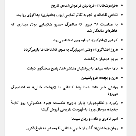
«فراموشخانه»؛ قربانیان فراموش‌شده‌ی تاریخ
نگاهی نقادانه بر تجربه تئاتر تعاملی ایوب بختیاری/ پداگوژی روایت
به مناسبت ۲۸ تیری که سالمرگ خسرو شکیبایی بود/ دیداری که
خاطره‌ای ماندگار شد
کمدی «مادرکیو» دوباره روی صحنه می‌رود
«روز افشاگری»؛ وقتی اسپیلبرگ به سوی ناشناخته‌ها بازمی‌گردد
مریم همتیان درگذشت
نامه خانه سینما به پزشکیان منتشر شد/ پاسخ سخنگوی دولت
«زن و بچه»؛ فروپاشیدن
ورایتی خبر داد؛ عبدالرضا کاهانی با «بهشت خالی» به ادینبورگ
می‌رود
رکورد «انتقام‌جویان: پایان بازی» شکست؛ «مرد عنکبوتی: روز کاملاً
جدید» درحال ورود به فهرست تاریخی فروش گیشه
امیر نادری و ذات و زبان سینما
رمان «رخشان»؛ گُذار از خامیِ عاطفی تا رسیدن به بلوغ فکری