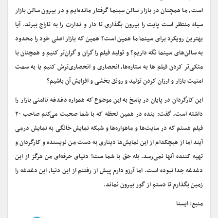
است، ما همچنان در بازار سالن سینما گرفتار مانده‌ایم و در بیرون سالن بازار
سیاه منتظر است پایت را بیرون بگذاری تا دار و ندارت را به تاراج ببرند. آیا
بهترین رویکرد برای سینما ما همین است؟ همین که بازار اصلی خود را محدود
به سالن‌های سینما نگه داریم؟ و تولید فیلم را گران و گران‌تر کنیم و همچنان با
متکی‌تر کردن فیلم ها به ستاره‌ها، انحصاری و انحصاری‌ترش کنیم یا به سمت
امنیت بازار و ارزان کردن تولید و رونق بخشی و افزایش آن باشیم؟
این کارگردان در پایان در پاسخ به این موضوع که همواره دغدغه ناامنی بازار را
داشته است، گفت: بنده در همین لحظه که با شما صحبت می‌کنم صاحب ۲۰
فیلم هستم که در سایت‌ها و ماهواره‌ها و شبکه نمایش خانگی به نمایش درمی
آیند اما از هیچکدام از این نمایش‌ها دیناری به دست من نویسنده و کارگردان و
تهیه کننده آنها نمی‌رسد. بله حق با شما ست! دنیای حرفه‌ای من هرگز از این
دغدغه جدا نبوده است. اما آرزو دارم پیش از رفتنم از این دنیا، این دغدغه را
زمین بگذارم تا دستم از گور بیرون نماند.
منبع: ایسنا