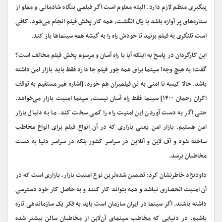
پیگیری منظم لازم دارد. البته معلوم است اگر فیلمی بنگاه شادمانی و مملو از
ستاره‌های پر آوازه باشد با یک انگشت، همه کار پخش فیلم انجام می‌شود. کافی
است تلنگری به فیلم بزنید تا خودش راه را به گیشه همه سینماها باز کند.
این کارگردان در پاسخ یه اینکه آیا با راه آسان و مرسوم پخش فیلم مخالف است؟
گفت: به هیچ وجه! سینما برای همه جور فیلم جا دارد فقط باید بازار امن داشته
باشد. حالا کیسه نا امنی به تن فیلمیران هم خورد. [اشاره غیر مستقیم به توقف
اکران رحمان ۱۴۰۰] سینما فقط راه آسان نیست، سینما امنیت بازار می‌خواهد.
حتی اگر به دست آوردن این امنیت راه را کمی سخت کند. ما به دنبال بازار
امن هستیم. بازار امن یعنی بازاری که در آن انواع فیلم برای انواع مخاطب
ساخته شود و آف لاین و آنلاین در سراسر کشور بلکه در سراسر دنیا به دست
مخاطبان برسد.
داودنژاد خاطرنشان کرد: تضمین شده‌ترین نوع امنیت بازار، بازاری است که در
آن امنیت انحصاری نباشد و همه بتواند کار کنند و به حاصل کار خود دسترسی
داشته باشند. اگر سینما در ایران سازمان است باید به فکر یک سازماندهی تازه
باشیم. در دنیایی که مخاطب سینمای آن‌لاین از مخاطبان سالن بیشتر شده