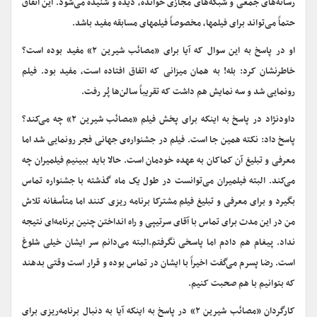
رسانه‌های جمعی و شبکه‌های مجازی خوانده، دیده و شنیده می‌شود. این اتفاق
حتماً می‌تواند برای فیلمها، مخصوصاً فیلمهای مسابقه مفید باشد.
او در پاسخ به این سوال که آیا برای «مصائب شیرین ۲» مفید بوده است؟
خاطرنشان کرد: بله! به همان میزانی که اتفاق افتاده است، مفید بود. فیلم
رونمایی شد و سه نمایش هم داشت که تقریباً سالن‌ها پُر رفت.
داودنژاد در پاسخ به اینکه برای پخش فیلم «مصائب شیرین ۲» چه می‌کند؟
پاسخ داد: نکته همین جا است. فیلم در جشنواره‌ی جهانی فجر رونمایی شد اما
معرفی و تبلیغ آن کماکان به عهده خودمان است. حالا باید ببینیم فیلمیران چه
می‌کند. البته فیلمیران می‌توانست در طول یک ماه گذشته با جشنواره تماس
بگیرد و برای معرفی و تبلیغ فیلم مشترکا برنامه ریزی کنند اما متأسفانه تلاش
من در این مدت برای تماس با آقای سرتیپی و راه انداختن چنین برنامه‌ای نتیجه
نداد. پیغام هم دادم اما پاسخی نگرفتم.البته می‌دانم سر ایشان خیلی شلوغ
است. رضا پسرم می‌گفت اخیراً با ایشان در تماس بوده و قرار است وقتی بدهند
که بتوانیم با هم صحبت کنیم.
کارگردان «مصائب شیرین ۲» در پاسخ به اینکه آیا به دنبال برنامه‌ریزی برای