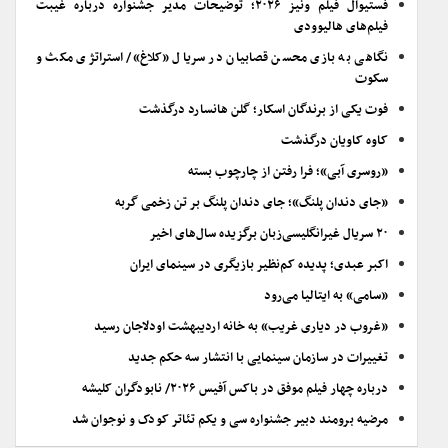
فستیوال فیلم ونیز ۲۰۲۶؛ توضیحات مدیر جشنواره درباره غیبت
فیلم‌های هالیوودی
نگاهی به بازی محسن قصابیان در سریال «کلاغ»/ استراتژی مکث و
سکوت
فوت یکی از برندگان اسکار؛ گلن هانسارد درگذشت
کاوه کاویان درگذشت
«روسری آبی»؛ فرا رفتن از چارچوب بسته
«جای دندان پلنگ»؛ جای دندان پلنگ بر تن زخمی گربه
۲۰ سریال غیرانگلیسی‌زبان برگزیده سال‌های اخیر
اکبر عبدی؛ پدیده کم‌نظیر بازیگری در سینمای ایران
«سامی» به ایتالیا می‌رود
«غروب در دیاری غریب» به خانه اردیبهشت اودلاجان رسید
تغییرات در سازمان سینمایی با انتشار سه حکم جدید
درباره چهار فیلم موفق در باکس آفیس ۲۰۲۶/ نابودگران کلیشه
مرضیه برومند دبیر جشنواره سی و یکم تئاتر کودک و نوجوان شد