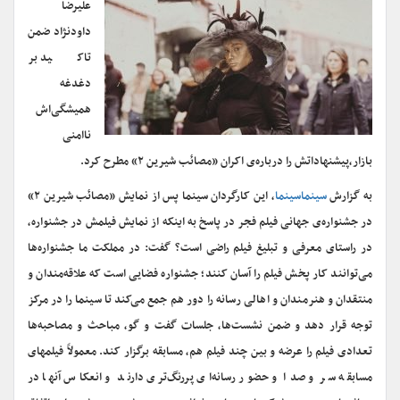
علیرضا
داودنژاد ضمن
تاکید بر
دغدغه‌
همیشگی‌اش
ناامنی
بازار،پیشنهاداتش را درباره‌ی اکران «مصائب شیرین ۲» مطرح کرد.
به گزارش
سینماسینما
، این کارگردان سینما پس از نمایش «مصائب شیرین ۲»
در جشنواره‌ی جهانی فیلم فجر در پاسخ به اینکه از نمایش فیلمش در جشنواره،
در راستای معرفی و تبلیغ فیلم راضی است؟ گفت: در مملکت ما جشنواره‌ها
می‌توانند کار پخش فیلم را آسان کنند؛ جشنواره فضایی است که علاقه‌مندان و
منتقدان و هنرمندان و اهالی رسانه را دور هم جمع می‌کند تا سینما را در مرکز
توجه قرار دهد و ضمن نشست‌ها، جلسات گفت و گو، مباحث‌ و مصاحبه‌ها
تعدادی فیلم را عرضه و بین چند فیلم هم، مسابقه برگزار کند. معمولاً فیلمهای
مسابقه سر و صدا و حضور رسانه‌ای پررنگ‌تری دارند و انعکاس آنها در