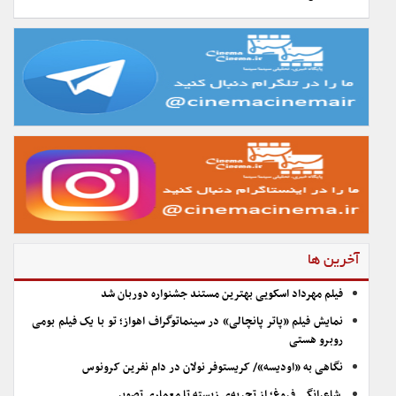
آخرین ها
فیلم مهرداد اسکویی بهترین مستند جشنواره دوربان شد
نمایش فیلم «پاتر پانچالی» در سینماتوگراف اهواز؛ تو با یک فیلم بومی
روبرو هستی
نگاهی به «اودیسه»/ کریستوفر نولان در دام نفرین کرونوس
شاعرانگیِ فروغ؛ از تجربه‌ی زیسته تا معماری تصویر