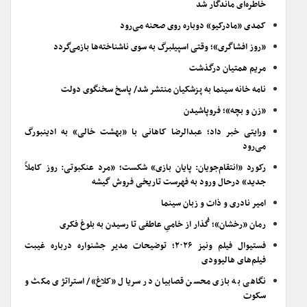
خاطره‌ای ماندگار شد
کمدی «مادرکیو» دوباره روی صحنه می‌رود
«روز افشاگری»؛ وقتی اسپیلبرگ به سوی ناشناخته‌ها بازمی‌گردد
مریم همتیان درگذشت
نامه خانه سینما به پزشکیان منتشر شد/ پاسخ سخنگوی دولت
«زن و بچه»؛ فروپاشیدن
ورایتی خبر داد؛ عبدالرضا کاهانی با «بهشت خالی» به ادینبورگ
می‌رود
رکورد «انتقام‌جویان: پایان بازی» شکست؛ «مرد عنکبوتی: روز کاملاً
جدید» درحال ورود به فهرست تاریخی فروش گیشه
امیر نادری و ذات و زبان سینما
رمان «رخشان»؛ گُذار از خامیِ عاطفی تا رسیدن به بلوغ فکری
فستیوال فیلم ونیز ۲۰۲۶؛ توضیحات مدیر جشنواره درباره غیبت
فیلم‌های هالیوودی
نگاهی به بازی محسن قصابیان در سریال «کلاغ»/ استراتژی مکث و
سکوت