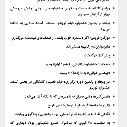
مراسم افتتاحیه بیست و یکمین جشنواره بین المللی نمایش عروسکی
تهران / گزارش تصویری
پنجاه و یکمین جشنواره فیلم تورنتو؛ مستند افسانه سالاری به کانادا
می‌رود
مورگان فریمن: اگر دستمزد خوب باشد، از ضعف‌های فیلمنامه می‌گذرم
«ابرسواران مه رکاب» منتشر شد
پیتر گیل درگذشت
سه جایزه جشنواره ایتالیایی به «مرد آرام» رسید
«بیضایی‌خوانی» به «اژدهاک» رسید
در پنجاه و یکمین دوره برگزاری؛ فیلم قصیده گلمکانی در بخش کشف
جشنواره تورنتو
«نفس‌گیر»؛ وقتی بحران نه با ویروس که با انکار آغاز می‌شود
«فراموشخانه»؛ قربانیان فراموش‌شده‌ی تاریخ
نگاهی نقادانه بر تجربه تئاتر تعاملی ایوب بختیاری/ پداگوژی روایت
به مناسبت ۲۸ تیری که سالمرگ خسرو شکیبایی بود/ دیداری که