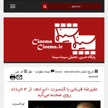
Toggle
avigation
تاریخ انتشار:1404/02/31 - 13:43
تعداد نظرات: ۰ نظر
کد خبر :
208528
علیرضا قربانی با کنسرت «ایرانم» از ۴ خرداد
روی صحنه می‌آید
تورکنسرت