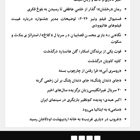
رمان «رخشان»؛ گُذار از خامیِ عاطفی تا رسیدن به بلوغ فکری
فستیوال فیلم ونیز ۲۰۲۶؛ توضیحات مدیر جشنواره درباره غیبت
فیلم‌های هالیوودی
نگاهی به بازی محسن قصابیان در سریال «کلاغ»/ استراتژی مکث و
سکوت
فوت یکی از برندگان اسکار؛ گلن هانسارد درگذشت
کاوه کاویان درگذشت
«روسری آبی»؛ فرا رفتن از چارچوب بسته
«جای دندان پلنگ»؛ جای دندان پلنگ بر تن زخمی گربه
۲۰ سریال غیرانگلیسی‌زبان برگزیده سال‌های اخیر
اکبر عبدی؛ پدیده کم‌نظیر بازیگری در سینمای ایران
«سامی» به ایتالیا می‌رود
«غروب در دیاری غریب» به خانه اردیبهشت اودلاجان رسید