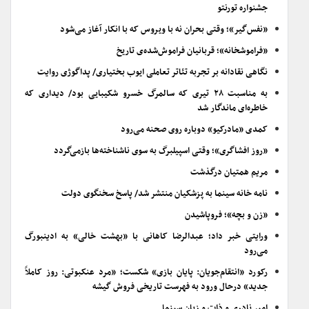
جشنواره تورنتو
«نفس‌گیر»؛ وقتی بحران نه با ویروس که با انکار آغاز می‌شود
«فراموشخانه»؛ قربانیان فراموش‌شده‌ی تاریخ
نگاهی نقادانه بر تجربه تئاتر تعاملی ایوب بختیاری/ پداگوژی روایت
به مناسبت ۲۸ تیری که سالمرگ خسرو شکیبایی بود/ دیداری که
خاطره‌ای ماندگار شد
کمدی «مادرکیو» دوباره روی صحنه می‌رود
«روز افشاگری»؛ وقتی اسپیلبرگ به سوی ناشناخته‌ها بازمی‌گردد
مریم همتیان درگذشت
نامه خانه سینما به پزشکیان منتشر شد/ پاسخ سخنگوی دولت
«زن و بچه»؛ فروپاشیدن
ورایتی خبر داد؛ عبدالرضا کاهانی با «بهشت خالی» به ادینبورگ
می‌رود
رکورد «انتقام‌جویان: پایان بازی» شکست؛ «مرد عنکبوتی: روز کاملاً
جدید» درحال ورود به فهرست تاریخی فروش گیشه
امیر نادری و ذات و زبان سینما