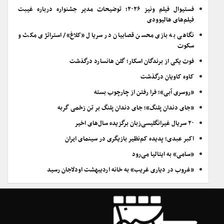
فستیوال فیلم ونیز ۲۰۲۶؛ توضیحات مدیر جشنواره درباره غیبت
فیلم‌های هالیوودی
نگاهی به بازی محسن قصابیان در سریال «کلاغ»/ استراتژی مکث و
سکوت
فوت یکی از برندگان اسکار؛ گلن هانسارد درگذشت
کاوه کاویان درگذشت
«روسری آبی»؛ فرا رفتن از چارچوب بسته
«جای دندان پلنگ»؛ جای دندان پلنگ بر تن زخمی گربه
۲۰ سریال غیرانگلیسی‌زبان برگزیده سال‌های اخیر
اکبر عبدی؛ پدیده کم‌نظیر بازیگری در سینمای ایران
«سامی» به ایتالیا می‌رود
«غروب در دیاری غریب» به خانه اردیبهشت اودلاجان رسید