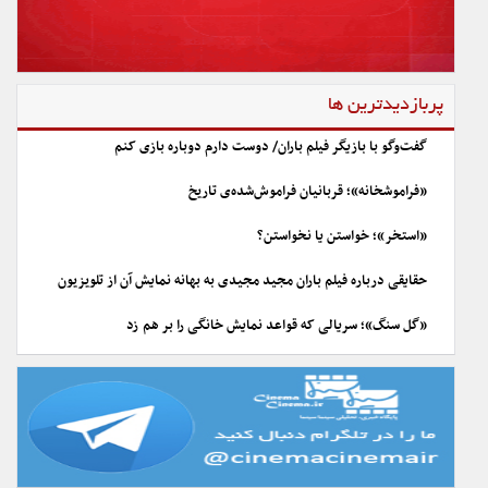
پربازدیدترین ها
گفت‌وگو با بازیگر فیلم باران/ دوست دارم دوباره بازی کنم
«فراموشخانه»؛ قربانیان فراموش‌شده‌ی تاریخ
«استخر»؛ خواستن یا نخواستن؟
حقایقی درباره فیلم باران مجید مجیدی به بهانه نمایش آن از تلویزیون
«گل سنگ»؛ سریالی که قواعد نمایش خانگی را بر هم زد