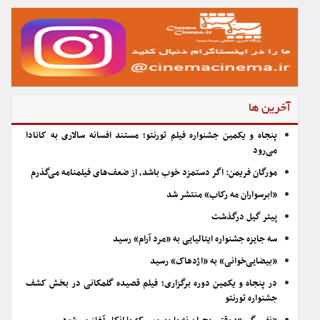
آخرین ها
پنجاه و یکمین جشنواره فیلم تورنتو؛ مستند افسانه سالاری به کانادا
می‌رود
مورگان فریمن: اگر دستمزد خوب باشد، از ضعف‌های فیلمنامه می‌گذرم
«ابرسواران مه رکاب» منتشر شد
پیتر گیل درگذشت
سه جایزه جشنواره ایتالیایی به «مرد آرام» رسید
«بیضایی‌خوانی» به «اژدهاک» رسید
در پنجاه و یکمین دوره برگزاری؛ فیلم قصیده گلمکانی در بخش کشف
جشنواره تورنتو