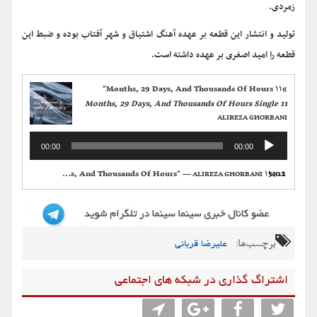
زمردی.
تولید و انتشار این قطعه بر عهده آهنگ اشتیاق و شهر آفتاب بوده و ضبط این
قطعه را امید اصغری بر عهده داشته است.
“۱۱ Months, 29 Days, And Thousands Of Hours”
11 Months, 29 Days, And Thousands Of Hours Single
ALIREZA GHORBANI
پخش‌کننده
00:00
00:00
صوت
5:02
“۱۱ Months, 29 Days, And Thousands Of Hours”
1.
— ALIREZA GHORBANI
برچسب‌ها:
علیرضا قربانی
اشتراگ گذاری در شبکه های اجتماعی