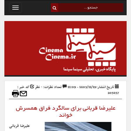
Toggle
avigation
تاریخ انتشار:1403/11/19 - 11:09
تعداد نظرات: ۰ نظر
کد خبر :
205657
علیرضا قربانی برای سالگرد فراق همسرش
خواند
علیرضا قربانی