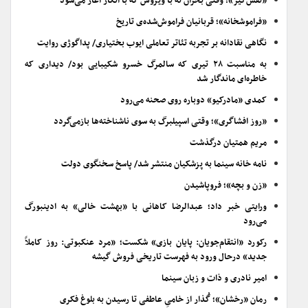
«نفس‌گیر»؛ وقتی بحران نه با ویروس که با انکار آغاز می‌شود
«فراموشخانه»؛ قربانیان فراموش‌شده‌ی تاریخ
نگاهی نقادانه بر تجربه تئاتر تعاملی ایوب بختیاری/ پداگوژی روایت
به مناسبت ۲۸ تیری که سالمرگ خسرو شکیبایی بود/ دیداری که
خاطره‌ای ماندگار شد
کمدی «مادرکیو» دوباره روی صحنه می‌رود
«روز افشاگری»؛ وقتی اسپیلبرگ به سوی ناشناخته‌ها بازمی‌گردد
مریم همتیان درگذشت
نامه خانه سینما به پزشکیان منتشر شد/ پاسخ سخنگوی دولت
«زن و بچه»؛ فروپاشیدن
ورایتی خبر داد؛ عبدالرضا کاهانی با «بهشت خالی» به ادینبورگ
می‌رود
رکورد «انتقام‌جویان: پایان بازی» شکست؛ «مرد عنکبوتی: روز کاملاً
جدید» درحال ورود به فهرست تاریخی فروش گیشه
امیر نادری و ذات و زبان سینما
رمان «رخشان»؛ گُذار از خامیِ عاطفی تا رسیدن به بلوغ فکری