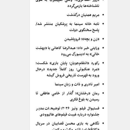
«روز افشاگری»؛ وقتی اسپیلبرگ به سوی
ناشناخته‌ها بازمی‌گردد
مریم همتیان درگذشت
نامه خانه سینما به پزشکیان منتشر شد/
پاسخ سخنگوی دولت
«زن و بچه»؛ فروپاشیدن
ورایتی خبر داد؛ عبدالرضا کاهانی با «بهشت
خالی» به ادینبورگ می‌رود
رکورد «انتقام‌جویان: پایان بازی» شکست؛
«مرد عنکبوتی: روز کاملاً جدید» درحال
ورود به فهرست تاریخی فروش گیشه
امیر نادری و ذات و زبان سینما
رمان «رخشان»؛ گُذار از خامیِ عاطفی تا
رسیدن به بلوغ فکری
فستیوال فیلم ونیز ۲۰۲۶؛ توضیحات مدیر
جشنواره درباره غیبت فیلم‌های هالیوودی
نگاهی به بازی محسن قصابیان در سریال
«کلاغ»/ استراتژی مکث و سکوت