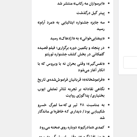
«ابرسواران مه رکاب» منتشر شد
پیتر گیل درگذشت
سه جایزه جشنواره ایتالیایی به «مرد آرام»
رسید
«بیضایی‌خوانی» به «اژدهاک» رسید
در پنجاه و یکمین دوره برگزاری؛ فیلم قصیده
گلمکانی در بخش کشف جشنواره تورنتو
«نفس‌گیر»؛ وقتی بحران نه با ویروس که با
انکار آغاز می‌شود
«فراموشخانه»؛ قربانیان فراموش‌شده‌ی تاریخ
نگاهی نقادانه بر تجربه تئاتر تعاملی ایوب
بختیاری/ پداگوژی روایت
به مناسبت ۲۸ تیری که سالمرگ خسرو
شکیبایی بود/ دیداری که خاطره‌ای ماندگار
شد
کمدی «مادرکیو» دوباره روی صحنه می‌رود