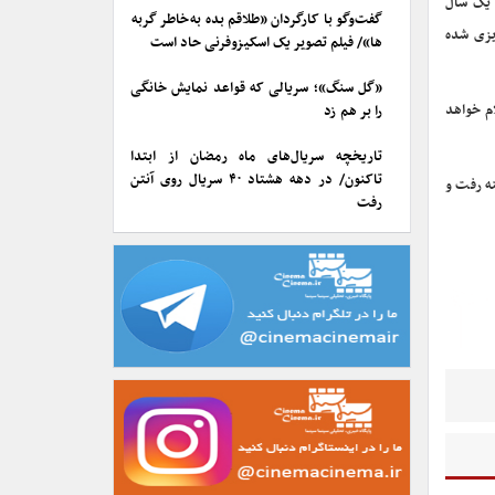
 یک سال
گفت‌وگو با کارگردان «طلاقم بده به خاطر گربه
 اجرای آن از تاریخ ۹ تیرماه ۱۴۰۳ برنامه‌ریزی شده
ها»/ فیلم تصویر یک اسکیزوفرنی حاد است
«گل سنگ»؛ سریالی که قواعد نمایش خانگی
م خواهد
را بر هم زد
تاریخچه سریال‌های ماه رمضان از ابتدا
تاکنون/ در دهه هشتاد ۴۰ سریال روی آنتن
لان و دوبی روی صحنه رفت و
رفت