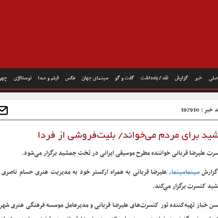
صلی
خبر
گزارش
نقد / یادداشت
گفت و گو
سینمای جهان
عکس
فیلم و صدا
نوستالژی
چهره
خبر : 197910
ید برای مردم می‌خواند/ بلیت‌فروشی از فردا
رت علیرضا قربانی خواننده مطرح موسیقی ایرانی در تخت جمشید برگزار می‌شود.
گزارش
سینماسینما
، علیرضا قربانی به همراه ارکستر خود به مدیریت هنری حسام ناصری
ید کنسرت برگزار می‌کند.
ن خباز تهیه‌کننده تور کنسرت‌های علیرضا قربانی و مدیرعامل موسسه فرهنگی هنری شهر آ