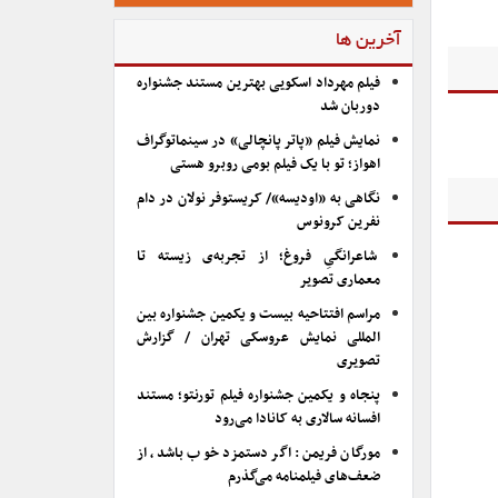
آخرین ها
فیلم مهرداد اسکویی بهترین مستند جشنواره
دوربان شد
نمایش فیلم «پاتر پانچالی» در سینماتوگراف
اهواز؛ تو با یک فیلم بومی روبرو هستی
نگاهی به «اودیسه»/ کریستوفر نولان در دام
نفرین کرونوس
شاعرانگیِ فروغ؛ از تجربه‌ی زیسته تا
معماری تصویر
مراسم افتتاحیه بیست و یکمین جشنواره بین
المللی نمایش عروسکی تهران / گزارش
تصویری
پنجاه و یکمین جشنواره فیلم تورنتو؛ مستند
افسانه سالاری به کانادا می‌رود
مورگان فریمن: اگر دستمزد خوب باشد، از
ضعف‌های فیلمنامه می‌گذرم