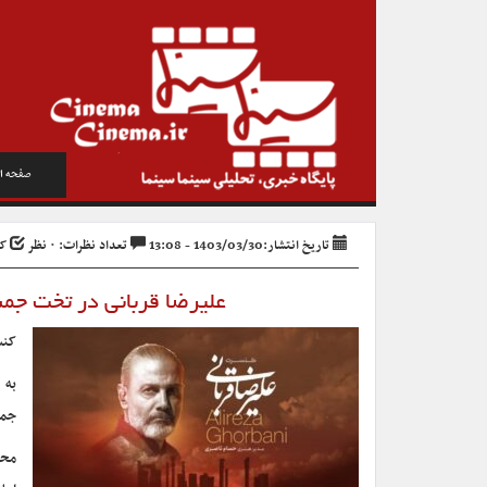
صفحه ا
تاریخ انتشار:1403/03/30 - 13:08
تعداد نظرات: ۰ نظر
کد 
علیرضا قربانی در تخت جمش
کنس
به 
جمش
محس