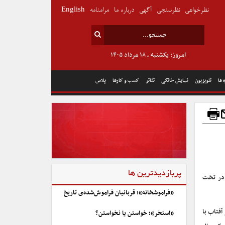
نظرخواهی
نظرسنجی
آگهی
درباره ما
مرامنامه
English
امروز: یکشنبه , ۱۸ مرداد ۱۴۰۵
 ها
تلویزیون
نمایش خانگی
تئاتر
کسب و کارها
پلاس
پربازدیدترین ها
 در تخت
«فراموشخانه»؛ قربانیان فراموش‌شده‌ی تاریخ
فتاب با
«استخر»؛ خواستن یا نخواستن؟