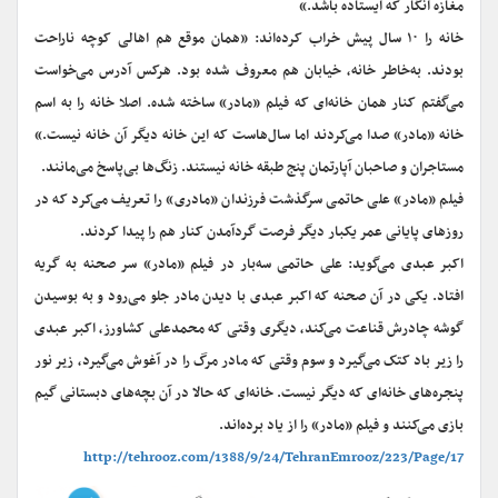
مغازه انگار که ایستاده باشد.»
خانه را ۱۰ سال پیش خراب کرده‌اند: «همان موقع هم اهالی کوچه ناراحت
بودند. به‌خاطر خانه، خیابان هم معروف شده بود. هرکس آدرس می‌خواست
می‌گفتم کنار همان خانه‌ای که فیلم «مادر» ساخته شده. اصلا خانه را به اسم
خانه «مادر» صدا می‌کردند اما سال‌هاست که این خانه دیگر آن خانه نیست.»
مستاجران و صاحبان آپارتمان پنج طبقه خانه نیستند. زنگ‌ها بی‌پاسخ می‌مانند.
فیلم «مادر» علی حاتمی سرگذشت فرزندان «مادری» را تعریف می‌کرد که در
روزهای پایانی عمر یکبار دیگر فرصت گردآمدن کنار هم را پیدا کردند.
اکبر عبدی می‌گوید: علی حاتمی سه‌بار در فیلم «مادر» سر صحنه به گریه
افتاد. یکی در آن صحنه که اکبر عبدی با دیدن مادر جلو می‌رود و به بوسیدن
گوشه چادرش قناعت می‌کند، دیگری وقتی که محمدعلی کشاورز، اکبر عبدی
را زیر باد کتک می‌گیرد و سوم وقتی که مادر مرگ را در آغوش می‌گیرد، زیر نور
پنجره‌های خانه‌ای که دیگر نیست. خانه‌ای که حالا در آن بچه‌های دبستانی گیم
بازی می‌کنند و فیلم «مادر» را از یاد برده‌اند.
http://tehrooz.com/1388/9/24/TehranEmrooz/223/Page/17