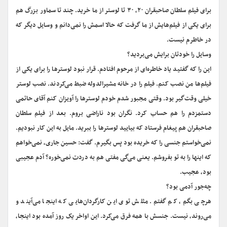
برای فیلم سلطان صاحبقران ۲۰، ۳۰ تا لوستر از ما خرید. چند تا سماور بزرگ هم
برای یکی از فیلم‌هایش از ما گرفت که حالا اسمش را نمی‌دانم و وسایل دیگر که
در خاطرم نیست.
وسایل را خودتان برایش می‌بردید؟
این را که گفتید یاد خاطره‌ای از مرحوم افتادم. قرار نبود لوسترها را برای یکی از
فیلم‌ها من نصب کنم. فیلم را در خانه مشیرالدوله ضبط می‌کردند. نصب لوستر
خیلی وقت‌گیر بود. وقتی مجبور شدم خودم لوسترها را آویزان کنم آقای حاتمی
دستمزدم را هم حساب کرد. نگران بود ناراضی بروم. بعد از فیلم سلطان
صاحبقران هم پیغام فرستاد که بیایید لوسترها را ببرید. مایل به این کار نبودیم.
نمی‌خواستم جنسی را که خریده بود پس بگیرم. گفت: حسین جاری، نمی‌خواهم
که اینها را به تو بفروشم. یعنی می‌گی مفتی هم به دردت نمی‌خوره؟ آدم عجیبی
بود، عجیب.
چه‌جور آدمی بود؟
هرچی بگم، کم گفتم. مثلش توی این کارگردان‌هایی که اینجا می‌آیند و
می‌روند، نیست. جنسش با همه فرق می‌کرد. این اواخر یک روز آمده بود اینجا،