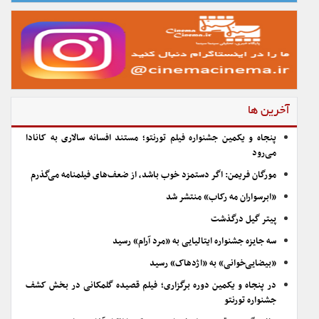
آخرین ها
پنجاه و یکمین جشنواره فیلم تورنتو؛ مستند افسانه سالاری به کانادا
می‌رود
مورگان فریمن: اگر دستمزد خوب باشد، از ضعف‌های فیلمنامه می‌گذرم
«ابرسواران مه رکاب» منتشر شد
پیتر گیل درگذشت
سه جایزه جشنواره ایتالیایی به «مرد آرام» رسید
«بیضایی‌خوانی» به «اژدهاک» رسید
در پنجاه و یکمین دوره برگزاری؛ فیلم قصیده گلمکانی در بخش کشف
جشنواره تورنتو