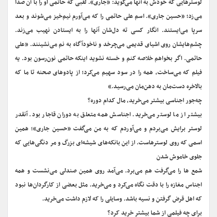
لوسترهایی که خودش به آنها می‌گوید: «جاری». لقبی که حاتمی او را با آن صدا
می‌زد؛ «حسین جاری». اسم علی حاتمی را که می‌آورم نیم‌خیز می‌شوند و بعد
سرپا می‌ایستند. انگار کسی ته دل‌شان آنها را به ایستادن نهیب می‌زند.
چشم‌هایشان روی اشیای قدیمی می‌چرخد و ناخودآگاه به نم می‌نشینند. «علی
حاتمی. اگر بخواهم خلاصه کنم و خسته نشوید اینکه حاتمی نون‌رسون بود. یه
فیلم که می‌ساخت، همه را در سود سهیم می‌کرد؛ از پادوهای صحنه تا ما که
بالاخره دست‌مان به دهن‌مان می‌رسید.»
چه‌جور اجناسی بیشتر می‌خرید، مال کدام دوره؟
بیشتر از ما لوستر می‌خرید. اجناسش همه متعلق به دوران قاجار بود. آنقدر
لوستر برایش می‌بردم و می‌آوردم که به من می‌گفت «حسین جاری»؛ همین
اسمی که روی لوسترهاست. از این بانکه‌های شیشه‌ای بزرگ و مر دنگی‌هایی که
جلوی خاموش شدن
شمع ‌ها را می‌گرفت هم می‌برد. می‌آمد روی همین صندلی می‌نشست و همه
اجناس مغازه را با دقت نگاه می‌کرد و می‌خرید. مثل بعضی از کارگردان‌ها نبود
که اهل قرض گرفتن و نسیه باشد. وسایلی را که لازم داشت می‌خرید.
برای چه فیلمی از شما بیشتر خرید کرد؟