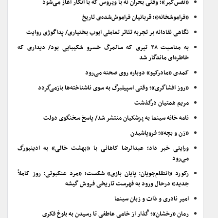
«نفس‌گیر»؛ وقتی بحران نه با ویروس که با انکار آغاز می‌شود
«فراموشخانه»؛ قربانیان فراموش‌شده‌ی تاریخ
نگاهی نقادانه بر تجربه تئاتر تعاملی ایوب بختیاری/ پداگوژی روایت
به مناسبت ۲۸ تیری که سالمرگ خسرو شکیبایی بود/ دیداری که
خاطره‌ای ماندگار شد
کمدی «مادرکیو» دوباره روی صحنه می‌رود
«روز افشاگری»؛ وقتی اسپیلبرگ به سوی ناشناخته‌ها بازمی‌گردد
مریم همتیان درگذشت
نامه خانه سینما به پزشکیان منتشر شد/ پاسخ سخنگوی دولت
«زن و بچه»؛ فروپاشیدن
ورایتی خبر داد؛ عبدالرضا کاهانی با «بهشت خالی» به ادینبورگ
می‌رود
رکورد «انتقام‌جویان: پایان بازی» شکست؛ «مرد عنکبوتی: روز کاملاً
جدید» درحال ورود به فهرست تاریخی فروش گیشه
امیر نادری و ذات و زبان سینما
رمان «رخشان»؛ گُذار از خامیِ عاطفی تا رسیدن به بلوغ فکری