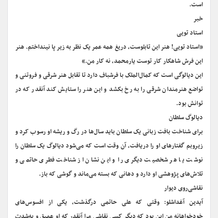
است.
خبر
استاد تویی
«استاد تویی! هنر این تابلوست، دریغ همه عمر یک نظر به زیر پا نینداختم. هنر
این فرش شاهکار کار توست یارمحمد، نه کار من.»
این دیالوگی است که کمال‌الملک با فرشباف دارد تا تقابل هنر شرقی و فروتنی و
تواضع هنرمندان شرقی را به رخ بکشد و این هنر را ستایش کند آنقدر که در
توانش بود.
دیالوگ‌ ‌سلطان
برای شناخت بافت زبانی یک سلطان باید سال‌ها در رگ و ریشه او رسوب کرد و
زیروبم گفتارهای او را دریافت، آن وقت است که می‌شود دیالوگ یک سلطان را
نوشت یا هر شخصیت دیگری را و این نشان از شناخت فطری حاتمی و
تلاش‌های پژوهشی او دارد و دهانی که بسته می‌ماند و گوشی که باز.
نقاشی‌روی دیوار
آیدین آغداشلو: وقتی که علی حاتمی درگذشت، یکی از افسوس‌های
خودخواهانه من این بود که دیگر کسی نقاشی مرا آنقدر که او عمیق و به‌شدت