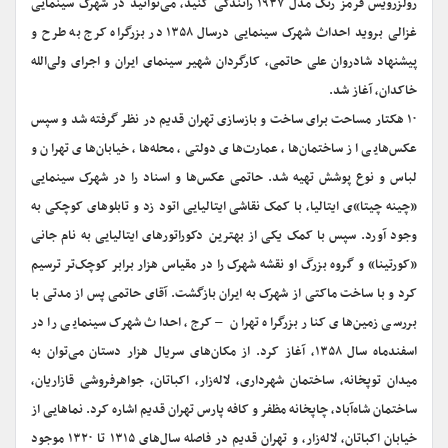
رولزرویس قرمز رنگ مدل ۱۹۳۷ رانندگی کنید، می‌توانید در شهرک سینمایی
غزالی بروید احداث شهرک سینمایی درسال ۱۳۵۸ در بزرگراه کرج به طرح و
پیشنهاد شادروان علی حاتمی‌، کارگردان شهیر سینمای ایران‌ و اجرای ولی‌الله
خاکدان، آغاز شد‌‌.
۱۰ هکتار مساحت برای ساخت و بازسازی تهران قدیم در نظر گرفته شد و سپس
عکس‌هایی از ساختمان‌ها، عمارت‌های دولتی‌، محله‌ها، خیابان‌های تهران و
لباس و نوع پوشش تهیه شد. حاتمی عکس‌ها و اسناد را در شهرک سینمایی
«چینه چیتا»ی ایتالیا، با کمک نقاشی ایتالیایی اتود زد و تابلوهای کوچکی به
وجود آورد. سپس با کمک یکی از بهترین دکوراتورهای ایتالیایی به نام جانی
«کورتینا» و گروه بزرگ او نقشه شهرک را در مقیاس هزار برابر کوچک‌تر ترسیم
کرد و با ساخت ماکتی از شهرک به ایران بازگشت. آقای حاتمی پس از مدتی با
بررسی زمین‌های کنار بزرگراه تهران – کرج‌، احداث شهرک سینمایی را در
اسفندماه سال ۱۳۵۸، آغاز کرد. از مکان‌های سریال هزار دستان می‌توان به
میدان توپخانه‌، ساختمان شهرداری‌، لاله‌زار، اکباتان‌، جواهرفروشی قازاریان‌،
ساختمان شاه‌آباد، چاپخانه مظفر و کافه پارس تهران قدیم اشاره کرد. نماهایی از
خیابان اکباتان، لاله‌زار، و تهران قدیم در فاصله سال‌های ۱۳۱۵ تا ۱۳۲۰ موجود