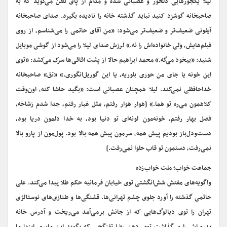
لیلا یکجورهایی دلخور و عصبانی شده و مدام از پای تلفن می‌گوید که به
صاحبخانه گوشزد کنید نباید گذشته خانه را نادیده بگیرد. صدای صاحبخانه
آیفونی ضعیف‌تر و ضعیف‌تر می‌شود: «من آقای حاتمی را می‌شناسم، از روی
فیلم‌هایش، ولی خانواده‌اش را نه.» لرزش صدای لیلا را می‌شود از گوشی موبایل
شنید: «بیخود می‌گه.» محمد ابراهیم حالا از پشت اقاقی‌ها سرک می‌کشد: «توی
این خونه یا جای من حوری بلوریه، یا این گوریل‌انگوری.» «تق» صاحبخانه
خداحافظی نمی‌کند. لیلا همچنان عصبانی است: «بگید حاشا کنه، اون‌وقت
کلاهمون می‌ره تو هما.» [هوار هوار رفتم، مثل غبار رفتم، جدا شدم زشاخه،
فصل بهار رفتم، خونه‌مون لونه‌ای تو دنیا بود، به خدا دلمون دریا بود،
دست‌ودل‌باز بودیم پیش همه، سرمون پیش همه بالا بود. پول‌مون از پارو بالا
نمی‌رفت، دستمون تو قاب حلوا نمی‌رفت.]
جماعت خواب؛ ملت خواب‌زده
واگویه‌های مفتش شش‌انگشتی توی خیابان فرمانیه حکم طلا پیدا می‌کند. علی
حاتمی گذشته را آورد جلوی چشم تهرانی‌ها. قشنگی‌ها و طنازی‌های نوستالژی
تهران را توی دیالوگ‌هایی که از جانش برمی‌آمد می‌ریخت و آدرس خانه