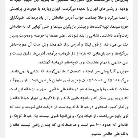
پدری‌اش را می‌گذاشت توی دهن رضا تفنگچی که بگوید این ماییم، اینها ما
بودیم. و زشتی‌های تهران را ندیده می‌گرفت. تهران وبازده با جوی‌های پرلجنش
را قصه می‌کرد و حالا جماعت خواب آدرس خانه‌اش را از یاد برده‌اند. خبرنگاران
حوزه سینما، تهیه‌کننده‌ها و بیشتر بازیگران سینما و حتی آنهایی که به خانه‌اش
رفت‌وآمد داشتند، نشانی را بلد نبودند. علی مصفا با حوصله و محبت بسیار
نشانی می‌دهد از قول لیلا؛ و آدرس لیلا هم مخدوش است آن هم به‌خاطر
بزرگراه‌ها و خیابان‌هایی که تازه از دل فرمانیه برآمده. آدرس‌ها دقیق نیست و
علی حاتمی با تمام عاشقیت توی کوچه‌های فرمانیه گمشده.
سوپری‌، گل‌فروشی سر کوچه و کیوسک‌دارها نمی‌گویند که نشانی را نمی‌دانند.
می‌گویند: «کی هست؟» یک چیزی توی دلمان خرد می‌شود. بازی روزگار
ساعت ۱۱ شب ما را می‌رساند دم در خانه علی حاتمی. سهم ما از خانه این است
که برویم روی سنگ کنار باغچه جلوی خانه و از بادگیرهای دیوار حیاط خانه را
ورانداز کنیم. استخری در حیاط خانه پیداست. از درخت‌های تنومند و بلند که
توی پاییز می‌رقصند، از حیاط بزرگ و بی‌انتها خبری نیست. یک حیاط کوچک و
خانه‌ای که حدود ۶۰۰ متر است و صاحبخانه‌ای که چندان راضی نیست خانه را
به‌نام علی حاتمی بنامیم.