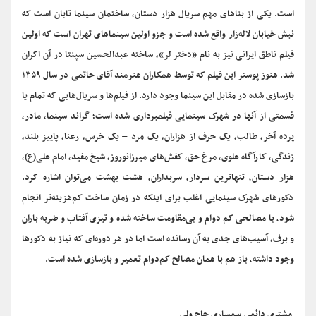
است‌. یکی از بناهای مهم سریال هزار دستان، ساختمان سینما تابان است که
نبش خیابان لاله‌زار واقع شده است و جزو اولین سینماهای تهران است که اولین
فیلم ناطق ایرانی نیز به نام «دختر لر»، ساخته عبدالحسین سپنتا در آن اکران
شد. هنوز پوستر این فیلم که توسط همکاران هنرمند آقای حاتمی در سال ۱۳۵۹
بازسازی شده در مقابل این سینما وجود دارد. از فیلم‌ها و سریال‌هایی که تمام یا
قسمتی از آنها در شهرک سینمایی فیلمبرداری شده است‌؛ گراند سینما، مادر،
پرده آخر، طالب، یک حرف از هزاران، یک مرد – یک خرس، رعنا، پاییز بلند،
زندگی، کارآگاه علوی، مرغ حق، کفش‌های میرزانوروز، شیخ مفید، امام علی(ع)،
هزار دستان، تنهاترین سردار، سربداران، هشت بهشت می‌توان اشاره کرد.
دکورهای شهرک سینمایی اغلب برای اینکه در زمان ساخت کم‌هزینه‌تر انجام
شود، با مصالحی کم دوام و بی‌مقاومت ساخته شده و تیزی آفتاب و ضربه باران
و برف، آسیب‌های جدی به آن رسانده است اما در هر دوره‌ای که نیاز به دکورها
وجود داشته، باز هم با همان مصالح کم‌دوام تعمیر و بازسازی شده است.
‌ مشتری دائمی سمساری حاج ولی