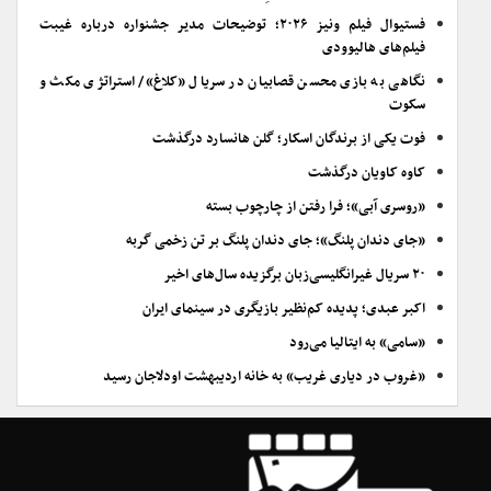
فستیوال فیلم ونیز ۲۰۲۶؛ توضیحات مدیر جشنواره درباره غیبت
فیلم‌های هالیوودی
نگاهی به بازی محسن قصابیان در سریال «کلاغ»/ استراتژی مکث و
سکوت
فوت یکی از برندگان اسکار؛ گلن هانسارد درگذشت
کاوه کاویان درگذشت
«روسری آبی»؛ فرا رفتن از چارچوب بسته
«جای دندان پلنگ»؛ جای دندان پلنگ بر تن زخمی گربه
۲۰ سریال غیرانگلیسی‌زبان برگزیده سال‌های اخیر
اکبر عبدی؛ پدیده کم‌نظیر بازیگری در سینمای ایران
«سامی» به ایتالیا می‌رود
«غروب در دیاری غریب» به خانه اردیبهشت اودلاجان رسید