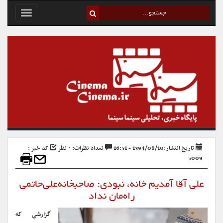
Toggle
avigation
تاریخ انتشار:1394/08/10 - 16:51
تعداد نظرات: ۰ نظر
کد خبر :
5009
علی آقا آمدیم خانه‌،‌ نبودی: صاحبخانه‌علی‌حاتمی‌
راه‌مان نداد
گزارشی که