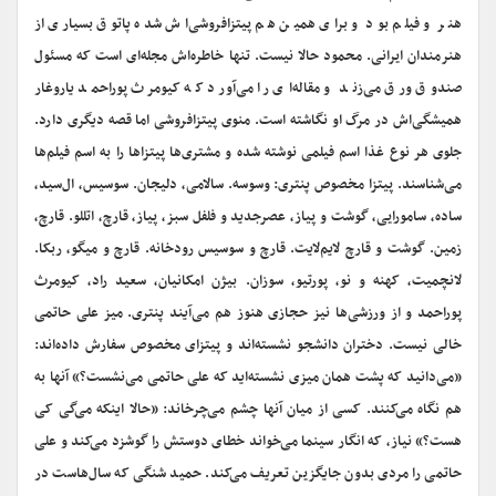
هنر و فیلم بود و برای همین هم پیتزافروشی‌اش شده پاتوق بسیاری از
هنرمندان ایرانی. محمود حالا نیست. تنها خاطره‌اش مجله‌ای است که مسئول
صندوق ورق می‌زند و مقاله‌ای را می‌آورد که کیومرث پوراحمد یار‌و‌غار
همیشگی‌اش در مرگ او نگاشته است. منوی پیتزافروشی اما قصه دیگری دارد.
جلوی هر نوع غذا اسم فیلمی نوشته شده و مشتری‌ها پیتزاها را به اسم فیلم‌ها
می‌شناسند. پیتزا مخصوص پنتری: وسوسه. سالامی، دلیجان. سوسیس، ال‌‌سید،
ساده، سامورایی، گوشت و پیاز، عصرجدید و فلفل سبز، پیاز، قارچ، اتللو. قارچ،
زمین. گوشت و قارچ لایم‌لایت. قارچ و سوسیس رودخانه. قارچ و میگو، ربکا.
لانچمیت، کهنه و نو، پورتیو، سوزان. بیژن امکانیان، سعید راد، کیومرث
پوراحمد و از ورزشی‌ها نیز حجازی هنوز هم می‌آیند پنتری. میز علی حاتمی
خالی نیست. دختران دانشجو نشسته‌اند و پیتزای مخصوص سفارش داده‌اند:
«می‌دانید که پشت همان میزی نشسته‌اید که علی حاتمی می‌نشست؟» آنها به
هم نگاه می‌کنند. کسی از میان آنها چشم می‌چرخاند: «حالا اینکه می‌گی کی
هست؟» نیاز، که انگار سینما می‌خواند خطای دوستش را گوشزد می‌کند و علی
حاتمی را مردی بدون جایگزین تعریف می‌کند. حمید شنگی که سال‌هاست در