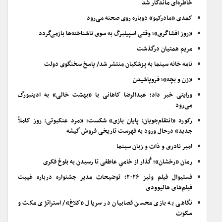
خاطره‌ای ماندگار شد
کمدی «مادرکیو» دوباره روی صحنه می‌رود
«روز افشاگری»؛ وقتی اسپیلبرگ به سوی ناشناخته‌ها بازمی‌گردد
مریم همتیان درگذشت
نامه خانه سینما به پزشکیان منتشر شد/ پاسخ سخنگوی دولت
«زن و بچه»؛ فروپاشیدن
ورایتی خبر داد؛ عبدالرضا کاهانی با «بهشت خالی» به ادینبورگ
می‌رود
رکورد «انتقام‌جویان: پایان بازی» شکست؛ «مرد عنکبوتی: روز کاملاً
جدید» درحال ورود به فهرست تاریخی فروش گیشه
امیر نادری و ذات و زبان سینما
رمان «رخشان»؛ گُذار از خامیِ عاطفی تا رسیدن به بلوغ فکری
فستیوال فیلم ونیز ۲۰۲۶؛ توضیحات مدیر جشنواره درباره غیبت
فیلم‌های هالیوودی
نگاهی به بازی محسن قصابیان در سریال «کلاغ»/ استراتژی مکث و
سکوت