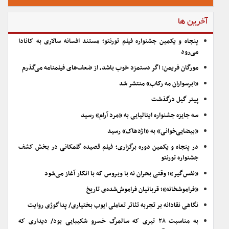
آخرین ها
پنجاه و یکمین جشنواره فیلم تورنتو؛ مستند افسانه سالاری به کانادا
می‌رود
مورگان فریمن: اگر دستمزد خوب باشد، از ضعف‌های فیلمنامه می‌گذرم
«ابرسواران مه رکاب» منتشر شد
پیتر گیل درگذشت
سه جایزه جشنواره ایتالیایی به «مرد آرام» رسید
«بیضایی‌خوانی» به «اژدهاک» رسید
در پنجاه و یکمین دوره برگزاری؛ فیلم قصیده گلمکانی در بخش کشف
جشنواره تورنتو
«نفس‌گیر»؛ وقتی بحران نه با ویروس که با انکار آغاز می‌شود
«فراموشخانه»؛ قربانیان فراموش‌شده‌ی تاریخ
نگاهی نقادانه بر تجربه تئاتر تعاملی ایوب بختیاری/ پداگوژی روایت
به مناسبت ۲۸ تیری که سالمرگ خسرو شکیبایی بود/ دیداری که