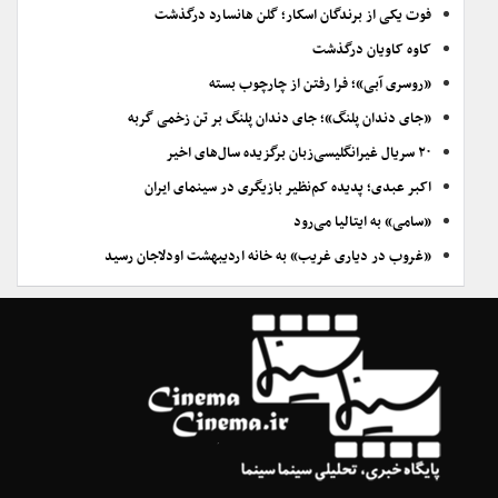
فوت یکی از برندگان اسکار؛ گلن هانسارد درگذشت
کاوه کاویان درگذشت
«روسری آبی»؛ فرا رفتن از چارچوب بسته
«جای دندان پلنگ»؛ جای دندان پلنگ بر تن زخمی گربه
۲۰ سریال غیرانگلیسی‌زبان برگزیده سال‌های اخیر
اکبر عبدی؛ پدیده کم‌نظیر بازیگری در سینمای ایران
«سامی» به ایتالیا می‌رود
«غروب در دیاری غریب» به خانه اردیبهشت اودلاجان رسید