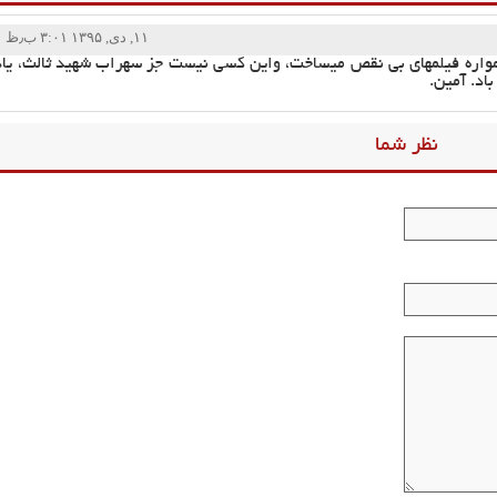
۱۱, دی, ۱۳۹۵ ۳:۰۱ ب٫ظ
واره فیلمهای بی نقص میساخت، واین کسی نیست جز سهراب شهید ثالث، ی
اد. آمین.
نظر شما