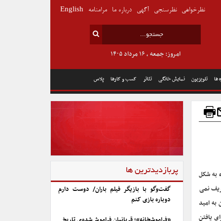
نظرخواهی
نظرسنجی
آگهی
درباره ما
مرامنامه
English
امروز: جمعه , ۱۶ مرداد ۱۴۰۵
 ها
تلویزیون
نمایش خانگی
تئاتر
کسب و کارها
پلاس
پربازدیدترین ها
 به شکل
عریف نمی
گفت‌وگو با بازیگر فیلم باران/ دوست دارم
دوباره بازی کنم
 به امید
ای یافتن
«فراموشخانه»؛ قربانیان فراموش‌شده‌ی تاریخ