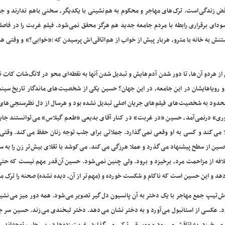
ض زندگی است. ترک های مهاجر و محکوم به هم نشینی با یکدیگر، سخنی باهم ندارند و جز
دای برقراری رابطه با مردم جامعه جدید هم هرگز محقق نمی شود. فیلم غربت را در فاصله
تنش به خانه با مترو، هربار پیش از خواب از هم اتاقی اش پرسیدن که :«خوابی؟» و وقتی هم
از هردو آن ها، تا دور شدن آدم هایش و تبدیل شدن آنها به نقطه ای محو در لانگ شات کات 
 و رویاهایشان در این جامعه، در این جهان؟ حسین یکی از شخصیت های ماندگار تاریخ سینم
حدود به شخصیت های فیلم های جریان اصلی تبدیل نشده بود و هرسال از دل نظرسنجی های
توری» درنمی آمد، حسین «در غربت» در کنار آقای بدیعی «طعم گیلاس» می توانستند جای
 می کند و کسی به او وقعی نمی گذارد. جملاتی برای جلب توجه زنان حفظ می کند. وقتی 
سین از سطح پیشنهاد می گذرد و عملا هرزگی می کند. می کوشد با تقلای بیش تر زن را به
افه از مزاحمت مرد، برخیزد و برود. ولی چنین نمی شود. حسین آن قدر مهم نیست که حت
 دهد و این حسین است که ناکام و شکست خورده و (مهم تر از آن، دیده نشده) صحنه را ترک م
ش تیپ جمع مهاجر با یک دختر به آن پانسیون دل گیر تصویر می شود. همه دور میز می نشی
ود. عکسی از استانبول می آورد و به دختر نشان می دهد. دختر لبخندی می زند. حسین سر 