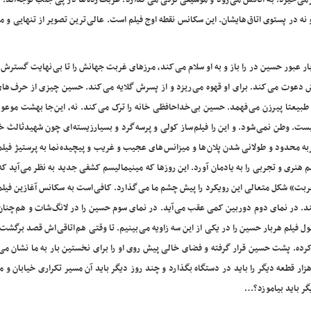
 خیزد. به اتاقش می رود و موسیقی ترکی می گذارد. غربت زده ها در پی جلب توجه اند. د
نه در پستوی اتاق هایشان. این سکانس نقطه اوج فیلم است. عالی ترین تصویر از تنهایی و
ر عبور حسین در را باز و به او سلام می کند، مرزهای غربت جهانش را تا بی نهایت گسترش
 اش دعوت می کند. برای او قهوه می ریزد و از پسرش گلایه می کند. حسین چیزی از حرف ها
طبیعتا پیرزن می فهمد. حسین بی خداحافظی خانه را ترک می کند. نه، این جا بهشت موعو
ت. وطن نمی شود. و این را فیلم ساز کولی و پرسه گرد و بسیارزیسته ای چون شهیدثالث 
ه محدود و طولانی شدن پلان ها و میزانس های عجیب و غریب و پیچیده نما به پرستیژ فیلم
هنری و تجربی را به یادمان آورد. این روزها که مینیمالیسم کشفی جدید به نظر می آید ک
بت» شکل متعالی این رویکرد را پیش چشم ما می گذارد. کافی است به سکانس آغازین فیلم 
د. در نمای دوم دوربین کمی عقب می آید. در نمای سوم حسین را در لانگ شات و هم چنان 
ول فیلم هربار حسین را در یکی از این سه زاویه می بینیم. تا وقتی هم اتاقی اش قصد برگشت
رده. پشت حسین قرار گرفته و فضای خالی پیش روی او را برای نخستین بار به ما نشان می 
قطعه دیگر را باید در دستگاه بگذارد و چند روز دیگر باید آن مسیر تکراری خیابان و مت
یگر باید بیاموزد؟…