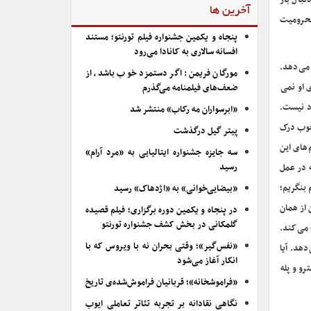
نبال باز
آخرین ها
 محرومیت
پنجاه و یکمین جشنواره فیلم تورنتو؛ مستند
افسانه سالاری به کانادا می‌رود
 می دهد.
مورگان فریمن: اگر دستمزد خوب باشد، از
ی او نمی
ضعف‌های فیلمنامه می‌گذرم
د نیست.
«ابرسواران مه رکاب» منتشر شد
خوب درک
پیتر گیل درگذشت
 های این
سه جایزه جشنواره ایتالیایی به «مرد آرام»
رسید
ه در عمل
بنگریم؛
«بیضایی‌خوانی» به «اژدهاک» رسید
از همان
در پنجاه و یکمین دوره برگزاری؛ فیلم قصیده
گلمکانی در بخش کشف جشنواره تورنتو
 می کند.
«نفس‌گیر»؛ وقتی بحران نه با ویروس که با
دهد. آیا
انکار آغاز می‌شود
رو و پله
«فراموشخانه»؛ قربانیان فراموش‌شده‌ی تاریخ
نگاهی نقادانه بر تجربه تئاتر تعاملی ایوب