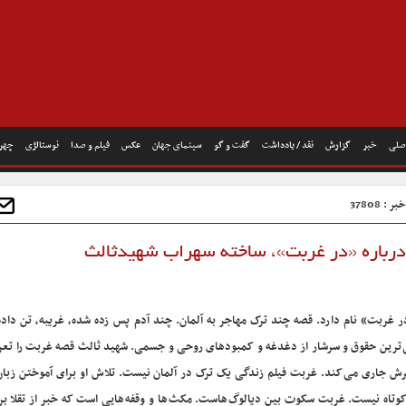
صلی
خبر
گزارش
نقد / یادداشت
گفت و گو
سینمای جهان
عکس
فیلم و صدا
نوستالژی
چهره
 : 37808
درباره «در غربت»، ساخته سهراب شهیدثالث
ربت» نام دارد. قصه چند ترک مهاجر به آلمان. چند آدم پس زده شده، غریبه، تن داده
تدایی ترین حقوق و سرشار از دغدغه و کمبودهای روحی و جسمی. شهید ثالث قصه غربت را ت
اثرش جاری می کند. غربت فیلم زندگی یک ترک در آلمان نیست. تلاش او برای آموختن زبان
ی کوتاه نیست. غربت سکوت بین دیالوگ هاست. مکث ها و وقفه هایی است که خبر از تقلا بر