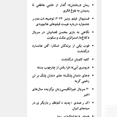
رمان «رخشان»؛ گُذار از خامیِ عاطفی تا
رسیدن به بلوغ فکری
فستیوال فیلم ونیز ۲۰۲۶؛ توضیحات مدیر
جشنواره درباره غیبت فیلم‌های هالیوودی
نگاهی به بازی محسن قصابیان در سریال
«کلاغ»/ استراتژی مکث و سکوت
فوت یکی از برندگان اسکار؛ گلن هانسارد
درگذشت
کاوه کاویان درگذشت
«روسری آبی»؛ فرا رفتن از چارچوب بسته
«جای دندان پلنگ»؛ جای دندان پلنگ بر تن
زخمی گربه
۲۰ سریال غیرانگلیسی‌زبان برگزیده سال‌های
اخیر
اکبر عبدی؛ پدیده کم‌نظیر بازیگری در
سینمای ایران
«سامی» به ایتالیا می‌رود