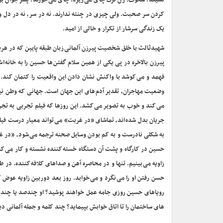
نشیند. سکوت. زن ترک چای می ریزد. چای می خورند. پسر جوان برمی
کردن سر صحبت. ولی چیزی در چنته ندارند. نه در سر، نه در دل و 
یک زندگی سرشار از تکرار و خالی از امید.
شهیدثالث با خلق شخصیت پیرزن آلمانی زبان طبقه پایین که در هربا
پیرزن بالاخره در پی یکی از همین سلام گفتن ها حسین را به خانه
فهمد و می کوشد با واکنش نشان دادن این واقعیت را کتمان کند. 
وضعیت مهاجران، تقدیر آدم های این جهان است. جهانی که وطن نیس
می کند و خوب به تصویر می کشد. این روزها که فیلم تجربی به تجرب
جریان بدل شده اند، تماشای «در غربت» می تواند معیار درست فیلم 
به شکلی نادرست و به کم بودن وسایل صحنه ترجمه می شود، «در غر
حسین در کارگاه و پشت آن دستگاه خسته کننده نشسته و کار می کن
زاویه می بینیم. تنها و در محاصره آهن و صداهای کلافه کننده. در ط
حسن رفتن او را می نگرد و می خوابد. روز بعد دوربین زاویه عوض ک
رویاهای حسین روزی جامه عمل خواهند پوشید؟ او چندصد یا چندهزار 
های ساختمان را تا اتاق خوابش بپیماید؟ چند کلمه و جمله آلمانی د