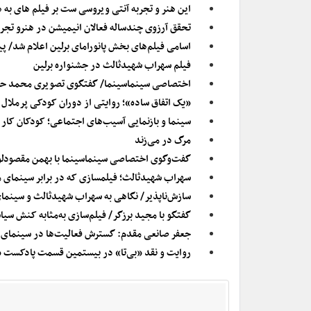
این هنر و تجربه آنتی ویروسی ست بر فیلم های به
تحقق آرزوی چندساله فعالان انیمیشن در هنرو تجرب
اسامی فیلم‌های بخش پانورامای برلین اعلام شد/ پ
فیلم سهراب شهیدثالث در جشنواره برلین
اختصاصی سینماسینما/ گفتگوی تصویری محمد حقی
«یک اتفاق ساده»؛ روایتی از دوران کودکی پرملال
سینما و بازنمایی آسیب‌های اجتماعی؛ کودکان کار
مرگ در می‌زند
گفت‌وگوی اختصاصی سینماسینما با بهمن مقصودل
سهراب شهیدثالث؛ فیلمسازی که در برابر سینمای م
سازش‌ناپذیر/ نگاهی به سهراب شهیدثالث و سینمای
گفتگو با مجید برزگر/ فیلم‌سازی به‌مثابه کنش سی
جعفر صانعی مقدم: گسترش فعالیت‌ها در سینمای «ه
روایت و نقد «بی‌تا» در بیستمین قسمت پادکست «س