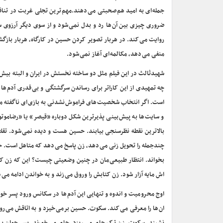
جمله ای به امید هم صحبتی می دهند.مهم ترین تجلی غربت در تناق
ضروری چیزی بین آن ها رد و بدل نمی شود و از سوی دیگر آرزوی سو
روایت می کند. در هربار تصویر کردن حسین در کارگاه، هربار بازگش
منفی می دهد، مکالمه ای آغاز نمی شود.
شهیدثالث در این فیلم مثل دو ساخته نخستش در ایران و البته بیش 
چه تمهیدی از این کاراتر برای رساندن سرگشتگی و بی قدری آدم ها
است. اگر انتخاب شخصیت های فراموش نشدنی به بازی ای ناگفته م
و سایت ها به پیش بینی پذیرترین شکل دوباره «قیصر» یا «رضامو
بالاترین نقطه نظرسنجی بیابند. حسین هست و دیده نمی شود. تقلا
چندجمله را تحویل زنی می دهد، زن پاسخ می دهد که متاهل است. ح
بخواند. انتظار طبیعی مان در چنین وضعیتی چیست؟ این که زن کل
اش مایه آزار شود. زن کتابش را وروق می زند و به خواندن ادامه می
اوج محرومیت و اندوه و تنهایی این آدم ها در سکانس ورود پسر خو
ان ها را معرفی می کند. سکوت. حسین برمی خیزد و به اتاقش می ر