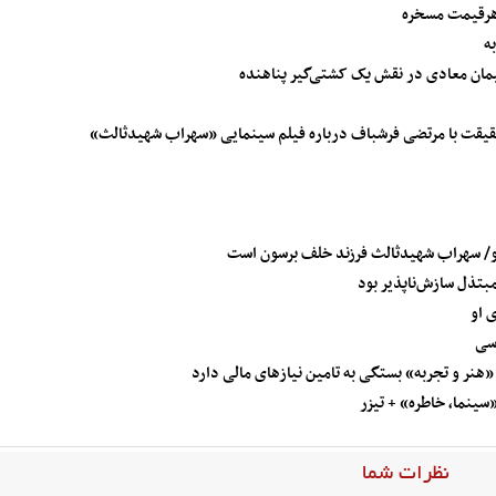
 هرقیمت مسخره
ه
یمان معادی در نقش یک کشتی‌گیر پناهنده
قت با مرتضی فرشباف درباره فیلم سینمایی «سهراب شهیدثالث»
و/ سهراب شهیدثالث فرزند خلف برسون است
بتذل سازش‌ناپذیر بود
 او
اسی
نر و تجربه» بستگی به تامین نیازهای مالی دارد
ینما، خاطره» + تیزر
نظرات شما