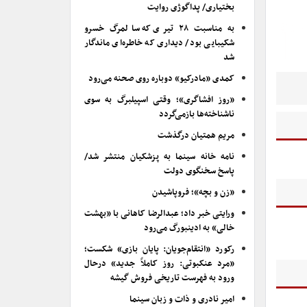
بختیاری/ پداگوژی روایت
به مناسبت ۲۸ تیری که سالمرگ خسرو
شکیبایی بود/ دیداری که خاطره‌ای ماندگار
شد
کمدی «مادرکیو» دوباره روی صحنه می‌رود
«روز افشاگری»؛ وقتی اسپیلبرگ به سوی
ناشناخته‌ها بازمی‌گردد
مریم همتیان درگذشت
نامه خانه سینما به پزشکیان منتشر شد/
پاسخ سخنگوی دولت
«زن و بچه»؛ فروپاشیدن
ورایتی خبر داد؛ عبدالرضا کاهانی با «بهشت
خالی» به ادینبورگ می‌رود
رکورد «انتقام‌جویان: پایان بازی» شکست؛
«مرد عنکبوتی: روز کاملاً جدید» درحال
ورود به فهرست تاریخی فروش گیشه
امیر نادری و ذات و زبان سینما