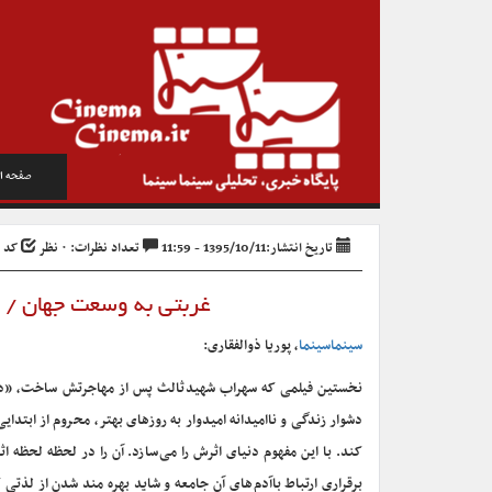
صفحه ا
تاریخ انتشار:1395/10/11 - 11:59
تعداد نظرات: ۰ نظر
کد خبر
غربتی به وسعت جهان / 
سینماسینما
، پوریا ذوالفقاری:
نخستین فیلمی که سهراب شهید ثالث پس از مهاجرتش ساخت، «در غ
دشوار زندگی و ناامیدانه امیدوار به روزهای بهتر، محروم از اب
کند. با این مفهوم دنیای اثرش را می سازد. آن را در لحظه لحظه 
برقراری ارتباط باآدم های آن جامعه و شاید بهره مند شدن از لذت