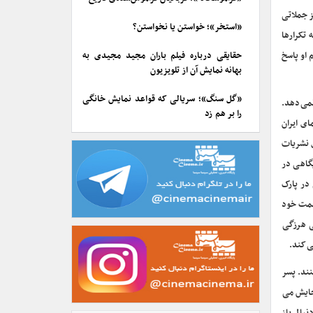
 جملاتی
«استخر»؛ خواستن یا نخواستن؟
 تکرارها
 او پاسخ
حقایقی درباره فیلم باران مجید مجیدی به
بهانه نمایش آن از تلویزیون
«گل سنگ»؛ سریالی که قواعد نمایش خانگی
نمی دهد.
را بر هم زد
ای ایران
 نشریات
گاهی در
در پارک
 سمت خود
ی هرزگی
ی کند.
نند. پسر
جایش می