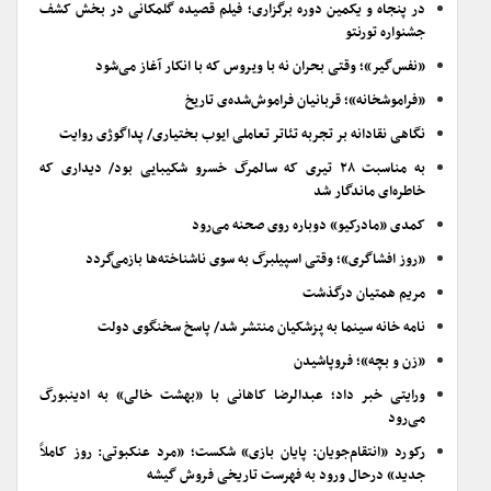
در پنجاه و یکمین دوره برگزاری؛ فیلم قصیده گلمکانی در بخش کشف
جشنواره تورنتو
«نفس‌گیر»؛ وقتی بحران نه با ویروس که با انکار آغاز می‌شود
«فراموشخانه»؛ قربانیان فراموش‌شده‌ی تاریخ
نگاهی نقادانه بر تجربه تئاتر تعاملی ایوب بختیاری/ پداگوژی روایت
به مناسبت ۲۸ تیری که سالمرگ خسرو شکیبایی بود/ دیداری که
خاطره‌ای ماندگار شد
کمدی «مادرکیو» دوباره روی صحنه می‌رود
«روز افشاگری»؛ وقتی اسپیلبرگ به سوی ناشناخته‌ها بازمی‌گردد
مریم همتیان درگذشت
نامه خانه سینما به پزشکیان منتشر شد/ پاسخ سخنگوی دولت
«زن و بچه»؛ فروپاشیدن
ورایتی خبر داد؛ عبدالرضا کاهانی با «بهشت خالی» به ادینبورگ
می‌رود
رکورد «انتقام‌جویان: پایان بازی» شکست؛ «مرد عنکبوتی: روز کاملاً
جدید» درحال ورود به فهرست تاریخی فروش گیشه