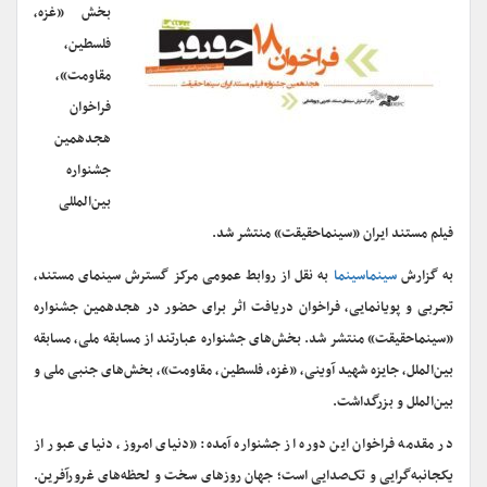
بخش «غزه،
فلسطین،
مقاومت»،
فراخوان
هجدهمین
جشنواره
بین‌المللی
فیلم مستند ایران «سینماحقیقت» منتشر شد.
به گزارش
سینماسینما
به نقل از روابط عمومی مرکز گسترش سینمای مستند،
تجربی و پویانمایی، فراخوان دریافت اثر برای حضور در هجدهمین جشنواره
«سینماحقیقت» منتشر شد. بخش‌های جشنواره عبارتند از مسابقه ملی، مسابقه
بین‌الملل، جایزه شهید آوینی، «غزه، فلسطین، مقاومت»، بخش‌های جنبی ملی و
بین‌الملل و بزرگداشت.
در مقدمه فراخوان این دوره از جشنواره آمده: «دنیای امروز، دنیای عبور از
یکجانبه‌گرایی و تک‌صدایی است؛ جهان روزهای سخت و لحظه‌های غرورآفرین.