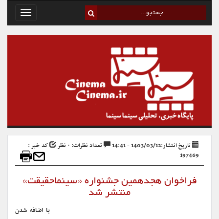
Toggle
avigation
تاریخ انتشار:1403/03/12 - 14:41
تعداد نظرات: ۰ نظر
کد خبر :
197469
فراخوان هجدهمین جشنواره «سینماحقیقت»
منتشر شد
با اضافه شدن