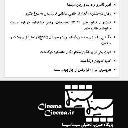
امیر نادری و ذات و زبان سینما
رمان «رخشان»؛ گُذار از خامیِ عاطفی تا رسیدن به بلوغ فکری
فستیوال فیلم ونیز ۲۰۲۶؛ توضیحات مدیر جشنواره درباره غیبت
فیلم‌های هالیوودی
نگاهی به بازی محسن قصابیان در سریال «کلاغ»/ استراتژی مکث و
سکوت
فوت یکی از برندگان اسکار؛ گلن هانسارد درگذشت
کاوه کاویان درگذشت
«روسری آبی»؛ فرا رفتن از چارچوب بسته