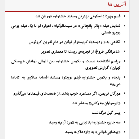
آخرین ها
فیلم مهرداد اسکویی بهترین مستند جشنواره دوربان شد
نمایش فیلم «پاتر پانچالی» در سینماتوگراف اهواز؛ تو با یک فیلم بومی
روبرو هستی
نگاهی به «اودیسه»/ کریستوفر نولان در دام نفرین کرونوس
شاعرانگیِ فروغ؛ از تجربه‌ی زیسته تا معماری تصویر
مراسم افتتاحیه بیست و یکمین جشنواره بین المللی نمایش عروسکی
تهران / گزارش تصویری
پنجاه و یکمین جشنواره فیلم تورنتو؛ مستند افسانه سالاری به کانادا
می‌رود
مورگان فریمن: اگر دستمزد خوب باشد، از ضعف‌های فیلمنامه می‌گذرم
«ابرسواران مه رکاب» منتشر شد
پیتر گیل درگذشت
سه جایزه جشنواره ایتالیایی به «مرد آرام» رسید
«بیضایی‌خوانی» به «اژدهاک» رسید