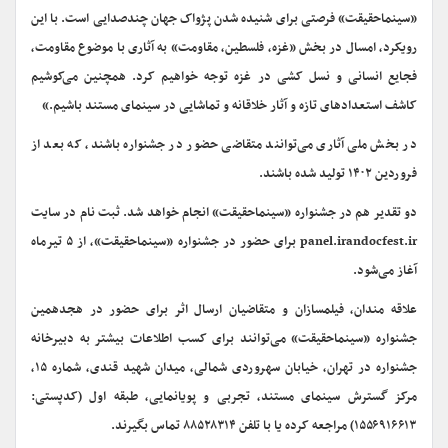
«سینماحقیقت» فرصتی برای شنیده شدن پژواک جهان چندصدایی است. با این
رویکرد، امسال در بخش «غزه، فلسطین، مقاومت» به آثاری با موضوع مقاومت،
فجایع انسانی و نسل کشی در غزه توجه خواهیم کرد. همچنین می‌کوشیم
کاشف استعدادهای تازه و آثار خلاقانه و تماشایی در سینمای مستند باشیم.»
در بخش ملی آثاری می‌توانند متقاضی حضور در جشنواره باشند، که بعد از
فروردین ۱۴۰۲ تولید شده باشند.
دو تقدیر هم در جشنواره «سینماحقیقت» انجام خواهد شد. ثبت نام در سایت
panel.irandocfest.ir برای حضور در جشنواره «سینماحقیقت»، از ۵ تیرماه
آغاز می‌شود.
علاقه مندان، فیلمسازان و متقاضیان ارسال اثر برای حضور در هجدهمین
جشنواره «سینماحقیقت» می‌توانند برای کسب اطلاعات بیشتر به دبیرخانه
جشنواره در تهران، خیابان سهروردی شمالی، میدان شهید قندی، شماره ۱۵،
مرکز گسترش سینمای مستند، تجربی و پویانمایی، طبقه اول (کدپستی:
۱۵۵۶۹۱۶۶۱۳) مراجعه کرده یا با تلفن ۸۸۵۲۸۳۱۴ تماس بگیرند.