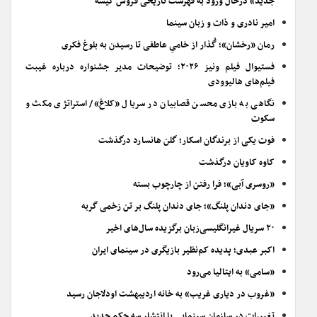
جدید» درحال ورود به فهرست تاریخی فروش گیشه
امیر نادری و ذات و زبان سینما
رمان «رخشان»؛ گُذار از خامیِ عاطفی تا رسیدن به بلوغ فکری
فستیوال فیلم ونیز ۲۰۲۶؛ توضیحات مدیر جشنواره درباره غیبت
فیلم‌های هالیوودی
نگاهی به بازی محسن قصابیان در سریال «کلاغ»/ استراتژی مکث و
سکوت
فوت یکی از برندگان اسکار؛ گلن هانسارد درگذشت
کاوه کاویان درگذشت
«روسری آبی»؛ فرا رفتن از چارچوب بسته
«جای دندان پلنگ»؛ جای دندان پلنگ بر تن زخمی گربه
۲۰ سریال غیرانگلیسی‌زبان برگزیده سال‌های اخیر
اکبر عبدی؛ پدیده کم‌نظیر بازیگری در سینمای ایران
«سامی» به ایتالیا می‌رود
«غروب در دیاری غریب» به خانه اردیبهشت اودلاجان رسید
تغییرات در سازمان سینمایی با انتشار سه حکم جدید