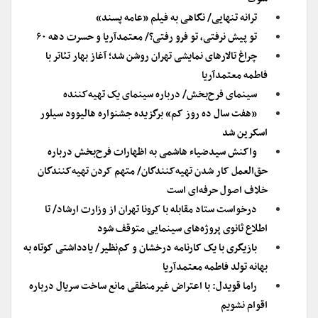
ترانه تنهایی/ نگاهی به فیلم «عامه پسند»
تو پیش نرفتی، تو فرو رفتی؟/ معتمدآریا و حسرت دهه ۶۰
چراغ تالارهای نمایشی تهران روشن شد؛ آغاز بهار تئاتر با
فاطمه معتمدآریا
سینمای فرح‌بخش/ درباره سینمای یک تهیه‌کننده
«هفت سال ده روز کم» برگزیده جشنواره هالیوود سیلور
اسکرین شد
واکنش سیدضیاء هاشمی به اظهارات فرح‌بخش درباره
حق‌العمل کار شدن تهیه‌کنندگان/ متهم کردن تهیه‌کنندگان
خلاف اصول حرفه‌ای است
درخواست ستاد مقابله با کرونا تهران از وزارت ارشاد/ تا
اطلاع ثانوی پروژه‌های سینمایی متوقف شود
بازیگری با یک کارنامه درخشان و کم‌نظیر/ یادداشتی کوتاه به
بهانه تولد فاطمه معتمدآریا
راما قویدل: با اعتراض غیرمنطقی مانع ساخت سریال درباره
اقوام نشویم