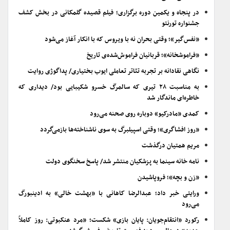
در پنجاه و یکمین دوره برگزاری؛ فیلم قصیده گلمکانی در بخش کشف
جشنواره تورنتو
«نفس‌گیر»؛ وقتی بحران نه با ویروس که با انکار آغاز می‌شود
«فراموشخانه»؛ قربانیان فراموش‌شده‌ی تاریخ
نگاهی نقادانه بر تجربه تئاتر تعاملی ایوب بختیاری/ پداگوژی روایت
به مناسبت ۲۸ تیری که سالمرگ خسرو شکیبایی بود/ دیداری که
خاطره‌ای ماندگار شد
کمدی «مادرکیو» دوباره روی صحنه می‌رود
«روز افشاگری»؛ وقتی اسپیلبرگ به سوی ناشناخته‌ها بازمی‌گردد
مریم همتیان درگذشت
نامه خانه سینما به پزشکیان منتشر شد/ پاسخ سخنگوی دولت
«زن و بچه»؛ فروپاشیدن
ورایتی خبر داد؛ عبدالرضا کاهانی با «بهشت خالی» به ادینبورگ
می‌رود
رکورد «انتقام‌جویان: پایان بازی» شکست؛ «مرد عنکبوتی: روز کاملاً