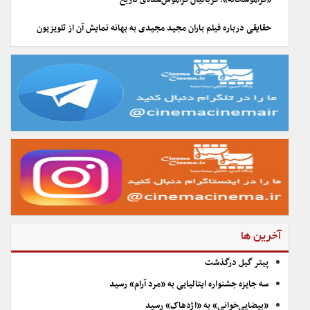
«فراموشخانه»؛ قربانیان فراموش‌شده‌ی تاریخ
حقایقی درباره فیلم باران مجید مجیدی به بهانه نمایش آن از تلویزیون
آخرین ها
پیتر گیل درگذشت
سه جایزه جشنواره ایتالیایی به «مرد آرام» رسید
«بیضایی‌خوانی» به «اژدهاک» رسید