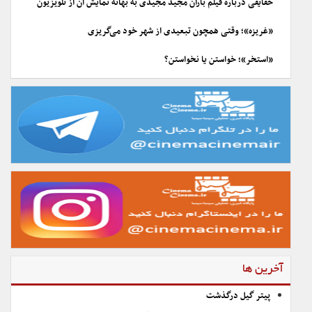
حقایقی درباره فیلم باران مجید مجیدی به بهانه نمایش آن از تلویزیون
«غریزه»؛ وقتی همچون تبعیدی از شهر خود می‌گریزی
«استخر»؛ خواستن یا نخواستن؟
آخرین ها
پیتر گیل درگذشت