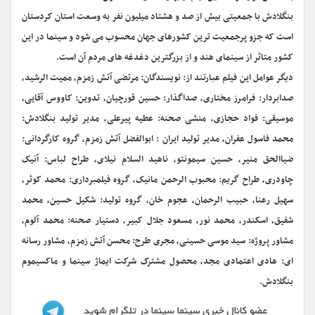
بنگلادش با جمعیتی بیش از صد و ‌هشتاد میلیون نفر به وسعت استان کردستان
است که جزو پرجمعیت ترین کشورهای جهان محسوب می شود و سینما در این
کشور متاثر از سینمای هند و از بزرگترین دغدغه های مردم آن است.
دیگر عوامل این فیلم عبارتند از: نویسندگان: مرتضی آتش زمزم، ممیت الرشید،
صدابردار: فرامرز مختاری، صداگذار: حسین قورچیان، تدوین: کاووس آقایی،
موسیقی: فواد حجازی، منشی صحنه: عطیه پیرعلی، مدیر تولید بنگلادش:
محمد فاسول عفران، مدیر تولید ایران : ابوالفضل آتش زمزم، گروه کارگردانی:
ضیاالحق منیر، حسین سیمونتو، ناهید السلام نیلای، طراح لباس: آنیک
چاودری، طراح گریم: محبوب الرحمن مانیک، گروه فیلمبرداری: محمد کوثر،
سهیل رعنا، حبیب الرحمان، عجوم خان، گروه تولید: شکیل حسین، محمد
شفیق، اسکندر، محمد نور، مسعود جلال کبیر، دستیار صحنه: محمد آلوم،
مشاور پروژه: سید موسی حسینی، مجری طرح: محسن آتش زمزم، مشاور رسانه
ای: هادی اعتمادی مجد، محصول مشترک شرکت ایماژ سینما و ماکسیموم
بنگلادش.