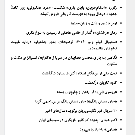
رکورد «انتقام‌جویان: پایان بازی» شکست؛ «مرد عنکبوتی: روز کاملاً
جدید» درحال ورود به فهرست تاریخی فروش گیشه
امیر نادری و ذات و زبان سینما
رمان «رخشان»؛ گُذار از خامیِ عاطفی تا رسیدن به بلوغ فکری
فستیوال فیلم ونیز ۲۰۲۶؛ توضیحات مدیر جشنواره درباره غیبت
فیلم‌های هالیوودی
نگاهی به بازی محسن قصابیان در سریال «کلاغ»/ استراتژی مکث و
سکوت
فوت یکی از برندگان اسکار؛ گلن هانسارد درگذشت
کاوه کاویان درگذشت
«روسری آبی»؛ فرا رفتن از چارچوب بسته
«جای دندان پلنگ»؛ جای دندان پلنگ بر تن زخمی گربه
۲۰ سریال غیرانگلیسی‌زبان برگزیده سال‌های اخیر
اکبر عبدی؛ پدیده کم‌نظیر بازیگری در سینمای ایران
«سامی» به ایتالیا می‌رود