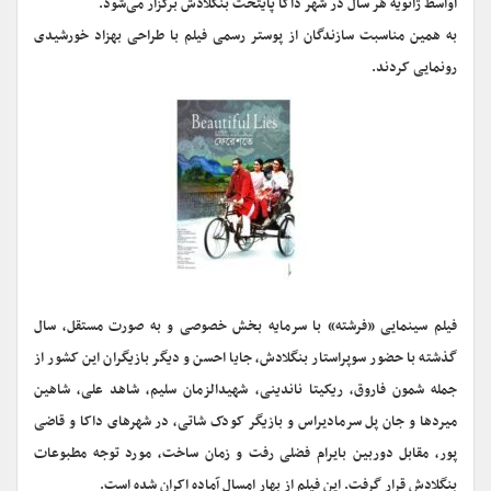
اواسط ژانویه هر سال در شهر داکا پایتخت بنگلادش برگزار می‌شود.
به همین مناسبت سازندگان از پوستر رسمی فیلم با طراحی بهزاد خورشیدی
رونمایی کردند.
فیلم سینمایی «فرشته» با سرمایه بخش خصوصی و به صورت مستقل، سال
گذشته با حضور سوپراستار بنگلادش، جایا احسن و‌ دیگر بازیگران این کشور از
جمله شمون فاروق، ریکیتا ناندینی، شهیدالزمان سلیم، شاهد علی، شاهین
میردها و جان پل سرمادیراس و بازیگر کودک شاتی، در شهرهای داکا و قاضی
پور، مقابل دوربین بایرام فضلی رفت و زمان ساخت، مورد توجه مطبوعات
بنگلادش قرار گرفت. این فیلم از بهار امسال آماده اکران شده است.