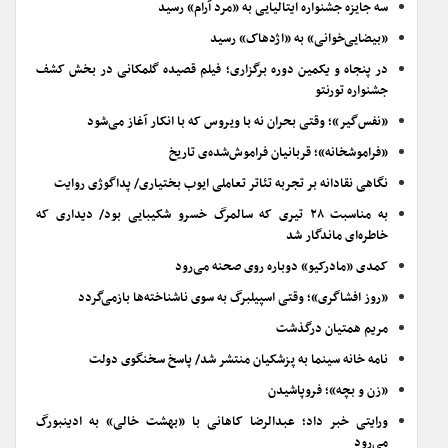
سه جایزه جشنواره ایتالیایی به «مرد آرام» رسید
«بیضایی‌خوانی» به «اژدهاک» رسید
در پنجاه و یکمین دوره برگزاری؛ فیلم قصیده گلمکانی در بخش کشف
جشنواره تورنتو
«نفس‌گیر»؛ وقتی بحران نه با ویروس که با انکار آغاز می‌شود
«فراموشخانه»؛ قربانیان فراموش‌شده‌ی تاریخ
نگاهی نقادانه بر تجربه تئاتر تعاملی ایوب بختیاری/ پداگوژی روایت
به مناسبت ۲۸ تیری که سالمرگ خسرو شکیبایی بود/ دیداری که
خاطره‌ای ماندگار شد
کمدی «مادرکیو» دوباره روی صحنه می‌رود
«روز افشاگری»؛ وقتی اسپیلبرگ به سوی ناشناخته‌ها بازمی‌گردد
مریم همتیان درگذشت
نامه خانه سینما به پزشکیان منتشر شد/ پاسخ سخنگوی دولت
«زن و بچه»؛ فروپاشیدن
ورایتی خبر داد؛ عبدالرضا کاهانی با «بهشت خالی» به ادینبورگ
می‌رود