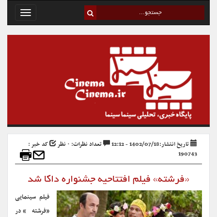
Toggle
avigation
تاریخ انتشار:1402/07/18 - 12:12
تعداد نظرات: ۰ نظر
کد خبر :
190743
«فرشته» فیلم افتتاحیه جشنواره داکا شد
فیلم سینمایی
«فرشته» در