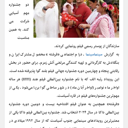
دو جشنواره
مهم آسیایی
شرکت می
کند. به همین
مناسبت
سازندگان از پوستر رسمی فیلم رونمایی کردند.
به گزارش
سینماسینما
، درام اجتماعی «فرشته» محصول مشترک ایران و
بنگلادش به کارگردانی و تهیه کنندگی مرتضی آتش زمزم، برای حضور در بخش
رقابتی پنجاه و چهارمین دوره جشنواره جهانی فیلم بلند گوا پذیرفته شده است.
این رویداد رتبه الف که با نام جشنواره بین‌المللی فیلم هند (IFFI) هر ساله
اواخر ماه نوامبر (اواخر آبان ماه) در شهر ساحلی گوا برپا می‌شود، یکی از
مهم‌ترین جشنواره‌های فیلم در قاره آسیاست.
«فرشته» همچنین به عنوان فیلم افتتاحیه بیست و دومین دوره جشنواره
بین‌المللی داکا در سال ۲۰۲۴ انتخاب شد. جشنواره بین‌المللی فیلم داکا یکی‌ از
معتبرترین رویداد‌های سینمایی جنوب آسیاست که از سال ۱۹۹۲ میلادی در