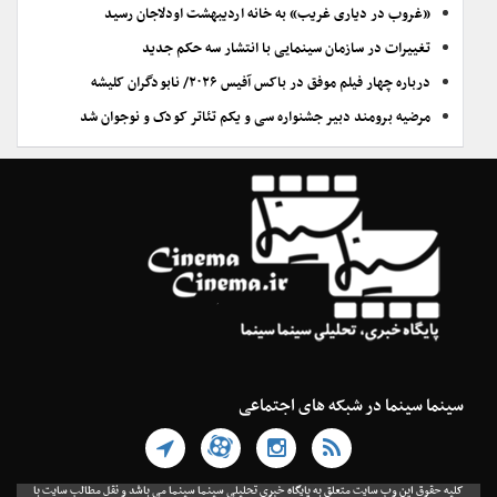
«غروب در دیاری غریب» به خانه اردیبهشت اودلاجان رسید
تغییرات در سازمان سینمایی با انتشار سه حکم جدید
درباره چهار فیلم موفق در باکس آفیس ۲۰۲۶/ نابودگران کلیشه
مرضیه برومند دبیر جشنواره سی و یکم تئاتر کودک و نوجوان شد
سینما سینما در شبکه های اجتماعی
کلیه حقوق این وب سایت متعلق به پایگاه خبری تحلیلی سینما سینما می باشد و نقل مطالب سایت با