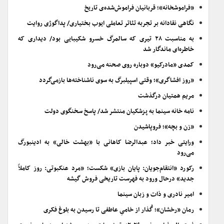
«فراموشخانه»؛ قربانیان فراموش‌شده‌ی تاریخ
نگاهی نقادانه بر تجربه تئاتر تعاملی ایوب بختیاری/ پداگوژی روایت
به مناسبت ۲۸ تیری که سالمرگ خسرو شکیبایی بود/ دیداری که
خاطره‌ای ماندگار شد
کمدی «مادرکیو» دوباره روی صحنه می‌رود
«روز افشاگری»؛ وقتی اسپیلبرگ به سوی ناشناخته‌ها بازمی‌گردد
مریم همتیان درگذشت
نامه خانه سینما به پزشکیان منتشر شد/ پاسخ سخنگوی دولت
«زن و بچه»؛ فروپاشیدن
ورایتی خبر داد؛ عبدالرضا کاهانی با «بهشت خالی» به ادینبورگ
می‌رود
رکورد «انتقام‌جویان: پایان بازی» شکست؛ «مرد عنکبوتی: روز کاملاً
جدید» درحال ورود به فهرست تاریخی فروش گیشه
امیر نادری و ذات و زبان سینما
رمان «رخشان»؛ گُذار از خامیِ عاطفی تا رسیدن به بلوغ فکری