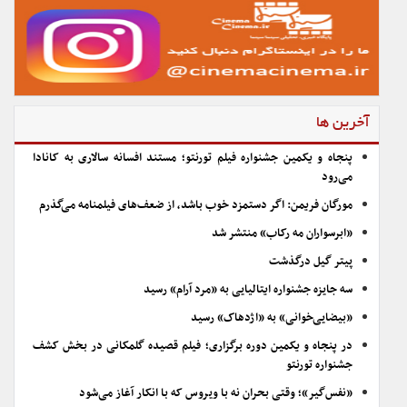
آخرین ها
پنجاه و یکمین جشنواره فیلم تورنتو؛ مستند افسانه سالاری به کانادا
می‌رود
مورگان فریمن: اگر دستمزد خوب باشد، از ضعف‌های فیلمنامه می‌گذرم
«ابرسواران مه رکاب» منتشر شد
پیتر گیل درگذشت
سه جایزه جشنواره ایتالیایی به «مرد آرام» رسید
«بیضایی‌خوانی» به «اژدهاک» رسید
در پنجاه و یکمین دوره برگزاری؛ فیلم قصیده گلمکانی در بخش کشف
جشنواره تورنتو
«نفس‌گیر»؛ وقتی بحران نه با ویروس که با انکار آغاز می‌شود