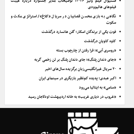
فستیوال فیلم ونیز ۲۰۲۶؛ توضیحات مدیر جشنواره درباره غیبت
فیلم‌های هالیوودی
نگاهی به بازی محسن قصابیان در سریال «کلاغ»/ استراتژی مکث و
سکوت
فوت یکی از برندگان اسکار؛ گلن هانسارد درگذشت
کاوه کاویان درگذشت
«روسری آبی»؛ فرا رفتن از چارچوب بسته
«جای دندان پلنگ»؛ جای دندان پلنگ بر تن زخمی گربه
۲۰ سریال غیرانگلیسی‌زبان برگزیده سال‌های اخیر
اکبر عبدی؛ پدیده کم‌نظیر بازیگری در سینمای ایران
«سامی» به ایتالیا می‌رود
«غروب در دیاری غریب» به خانه اردیبهشت اودلاجان رسید