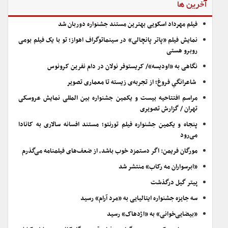
آخرین ها
فیلم مهرداد اسکویی بهترین مستند جشنواره دوربان شد
نمایش فیلم «پاتر پانچالی» در سینماتوگراف اهواز؛ تو با یک فیلم بومی
روبرو هستی
نگاهی به «اودیسه»/ کریستوفر نولان در دام نفرین کرونوس
شاعرانگیِ فروغ؛ از تجربه‌ی زیسته تا معماری تصویر
مراسم افتتاحیه بیست و یکمین جشنواره بین المللی نمایش عروسکی
تهران / گزارش تصویری
پنجاه و یکمین جشنواره فیلم تورنتو؛ مستند افسانه سالاری به کانادا
می‌رود
مورگان فریمن: اگر دستمزد خوب باشد، از ضعف‌های فیلمنامه می‌گذرم
«ابرسواران مه رکاب» منتشر شد
پیتر گیل درگذشت
سه جایزه جشنواره ایتالیایی به «مرد آرام» رسید
«بیضایی‌خوانی» به «اژدهاک» رسید