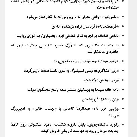
در پنجاه و یکمین دوره برگزاری؛ فیلم قصیده گلمکانی در بخش کشف
جشنواره تورنتو
«نفس‌گیر»؛ وقتی بحران نه با ویروس که با انکار آغاز می‌شود
«فراموشخانه»؛ قربانیان فراموش‌شده‌ی تاریخ
نگاهی نقادانه بر تجربه تئاتر تعاملی ایوب بختیاری/ پداگوژی روایت
به مناسبت ۲۸ تیری که سالمرگ خسرو شکیبایی بود/ دیداری که
خاطره‌ای ماندگار شد
کمدی «مادرکیو» دوباره روی صحنه می‌رود
«روز افشاگری»؛ وقتی اسپیلبرگ به سوی ناشناخته‌ها بازمی‌گردد
مریم همتیان درگذشت
نامه خانه سینما به پزشکیان منتشر شد/ پاسخ سخنگوی دولت
«زن و بچه»؛ فروپاشیدن
ورایتی خبر داد؛ عبدالرضا کاهانی با «بهشت خالی» به ادینبورگ
می‌رود
رکورد «انتقام‌جویان: پایان بازی» شکست؛ «مرد عنکبوتی: روز کاملاً
جدید» درحال ورود به فهرست تاریخی فروش گیشه