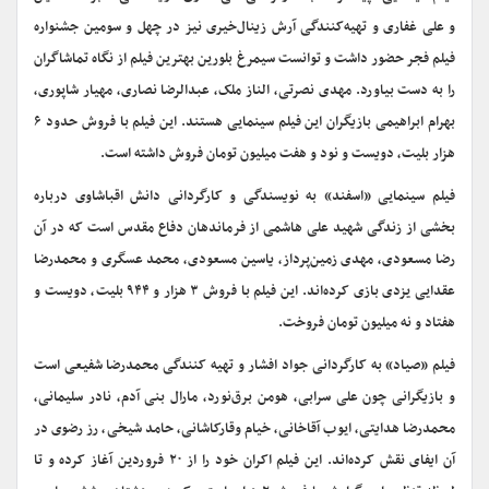
و علی غفاری و تهیه‌کنندگی آرش زینال‌خیری نیز در چهل و سومین جشنواره
فیلم فجر حضور داشت و توانست سیمرغ بلورین بهترین فیلم از نگاه تماشاگران
را به دست بیاورد. مهدی نصرتی، الناز ملک، عبدالرضا نصاری، مهیار شاپوری،
بهرام ابراهیمی بازیگران این فیلم سینمایی هستند. این فیلم با فروش حدود ۶
هزار بلیت، دویست و نود و هفت میلیون تومان فروش داشته است.
فیلم سینمایی «اسفند» به نویسندگی و کارگردانی دانش اقباشاوی درباره
بخشی از زندگی شهید علی هاشمی از فرماندهان دفاع مقدس است که در آن
رضا مسعودی، مهدی زمین‌پرداز، یاسین مسعودی، محمد عسگری و محمدرضا
عقدایی یزدی بازی کرده‌اند. این فیلم با فروش ۳ هزار و ۹۴۴ بلیت، دویست و
هفتاد و نه میلیون تومان فروخت.
فیلم «صیاد» به کارگردانی جواد افشار و تهیه کنندگی محمدرضا شفیعی است
و بازیگرانی چون علی سرابی، هومن برق‌نورد، مارال بنی آدم، نادر سلیمانی،
محمدرضا هدایتی، ایوب آقاخانی، خیام وقارکاشانی، حامد شیخی، رز رضوی در
آن ایفای نقش کرده‌اند. این فیلم اکران خود را از ۲۰ فروردین آغاز کرده و تا