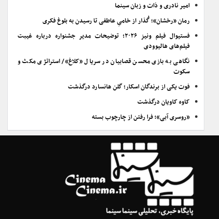
امیر نادری و ذات و زبان سینما
رمان «رخشان»؛ گُذار از خامیِ عاطفی تا رسیدن به بلوغ فکری
فستیوال فیلم ونیز ۲۰۲۶؛ توضیحات مدیر جشنواره درباره غیبت
فیلم‌های هالیوودی
نگاهی به بازی محسن قصابیان در سریال «کلاغ»/ استراتژی مکث و
سکوت
فوت یکی از برندگان اسکار؛ گلن هانسارد درگذشت
کاوه کاویان درگذشت
«روسری آبی»؛ فرا رفتن از چارچوب بسته