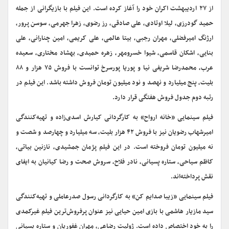
از ۲۷ اردیبهشت اکران خود را آغاز کرده است. این فیلم با بازیگرانی از جمله
حمید گودرزی، لیلا اوتادی، علی صادقی، رز رضوی، زهرا جهرمی، سوسن پرور،
ارژنگ امیرفضلی، مهران رجبی، بیتا عالمی، علی کریمی، امین چنارانی، علی
بنایی، اشکان قاسمی، شیوا خسرومهر، زهره حمیدی، بهشاد مختاری، سعیده
عرب، محمدرضا شریفی نیا و پوریا پورسرخ توانست با فروش ۷۵ هزار و ۸۸
بلیت، پنج میلیارد و نهصد و نود میلیون تومان فروش داشته باشد. این فیلم در
رتبه دوم جدول فروش هفتگی قرار دارد.
فیلم سینمایی «خانه ارواح» به کارگردانی کیارش اسدی‌زاده و تهیه‌کنندگی
امیرشهاب رضویان نیز با فروش ۴۲ هزار بلیت، سه میلیارد و چهارصد و شصت و
نه میلیون تومان فروخته است. در این فیلم پژمان جمشیدی، نازنین بیاتی،
کاظم سیاحی، ستاره پسیانی، نادر فلاح، سروش صحت و رضا کیانیان به ایفای
نقش پرداخته‌اند.
فیلم سینمایی «زیبا صدایم کن» به کارگردانی رسول صدرعاملی و تهیه‌کنندگی
سید مازیار هاشمی با بازی امین حیایی نیز عنوان پرفروش‌ترین فیلم غیرکمدی
را به خود اختصاص داده است. ژولیت رضاعی، مهران غفوریان و ستاره پسیانی