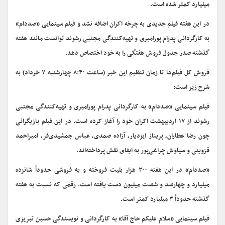
میلیارد کمتر شده است.
در این هفته فیلم جدیدی به چرخه اکران اضافه نشد و فیلم سینمایی «صددام»
به کارگردانی پدرام پورامیری و تهیه‌کنندگی مجتبی رشوند توانست مانند هفته
گذشته صدر جدول فروش هفتگی را به خود اختصاص دهد.
فروش کل فیلم‌ها تا زمان تنظیم این خبر (ساعت ۸:۴۰ چهارشنبه ۷ خرداد) به
شرح زیر است:
فیلم سینمایی «صددام» به کارگردانی پدرام پورامیری و تهیه‌کنندگی مجتبی
رشوند از ۱۷ اردیبهشت اکران خود را آغاز کرده است. در این فیلم بازیگرانی
چون رضا عطاران، پریناز ایزدیار، آزاده صمدی، عباس جمشیدی‌فر، امیراحمد
قزوینی و سیاوش چراغی‌پور به ایفای نقش پرداخته‌اند.
«صددام» در این هفته ۲۰۰ هزار بلیت فروخته و به فروشی حدوداً شانزده
میلیارد و چهارصد و شصت میلیون دست یافته است. رقمی که نسبت به هفته
گذشته حدوداً ۳ میلیارد کمتر است.
فیلم سینمایی «سلام علیکم حاج آقا» به کارگردانی و نویسندگی حسین تبریزی