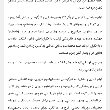
لحظه تنظیم این گزارش با فروش ۲ هزار بلیت، یکصد و هشتاد و شش میلیون
تومان فروخته است.
فیلم سینمایی «هر چی تو بگی!؟» به نویسندگی و کارگردانی مرتضی آتش زمزم
برای کودکان و نوجوانان اکران شده است. رضا بابک، نعیمه نظام‌دوست، بهراد
خرازی، سیاوش چراغی‌پور، سپیده مظاهری، شیما جوهری فرد، (باحضور)
جمشید صدری و مهدی باقربیگی ترکیب بازیگران اصلی فیلم را تشکیل داده‌اند
و بازیگران کودک فیلم محمدسام سنایی، مانلی پورکبیریان، ادن شمیان، رادمهر
دانایی فر و پندار آتش زمزم هستند.
«هر چی تو بگی!؟» با فروش ۹۴۶ هزار بلیت توانست به فروش هشتاد و سه
میلیون تومانی برسد.
فیلم «بازی را بکش» به کارگردانی محمدابراهیم عزیزی، تهیه‌کنندگی مصطفی
کیایی و نویسندگی لادن شیرمرد و محمدابراهیم عزیزی از دو هفته پیش اکران
خود را آغاز کرده است. در این فیلم بازیگرانی همچون محسن کیایی، هدی
زین‌العابدین، محمد بحرانی، متین حیدری‌نیا، حدیث بیابانگرد، سودابه
جعفرزاد، مهرداد بخشی، فرح‌روز دواتگر، بهرام نوری و پوریا رحیمی‌سام