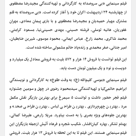
فیلم سینمایی «بی سروصدا» به کارگردانی و تهیه‌کنندگی مجیدرضا مصطفوی
از چهارشنبه ۲۴ اردیبهشت اکران خود را آغاز کرده است. «بی سروصدا» به قلم
مشترک مهیار حمیدیان و مجیدرضا مصطفوی و با بازی پیمان معادی، مهران
غفوریان، هانیه توسلی، فرشته حسینی، مهدی حسینی‌نیا، مسعود کرامتی،
محمد شاکری، محمد زارع، عباس ایمانی، محمود موسوی، شیرین ضابطیان،
امیر جنانی، صفر محمدی و زنده‌یاد حاتم مشمولی ساخته شده است.
این فیلم توانست با فروش ۱۴ هزار و ۵۷۲ بلیت به فروشی معادل یک میلیارد و
دویست و نود و یک میلیون تومان دست یابد.
فیلم سینمایی «موسی کلیم‌الله (ع): به وقت طلوع» به کارگردانی و نویسندگی
ابراهیم حاتمی‌کیا و تهیه‌کنندگی سیدمحمود رضوی در چهل و سومین جشنواره
فیلم فجر حضور داشت و توانست ۵ سیمرغ برای بهترین بازیگر نقش مکمل
مرد، بهترین چهره‌پردازی، بهترین طراحی لباس، بهترین طراحی صحنه و
بهترین جلوه‌های ویژه بصری را به دست بیاورد. مریلا زارعی، علیرضا کمالی،
بهنام تشکر، بهاره کیان‌افشار، شکیب شجره و فرهاد آئیش ازجمله بازیگران این
فیلم سینمایی هستند. این فیلم تا به این لحظه با فروش ۱۳ هزار بلیت، فروشی