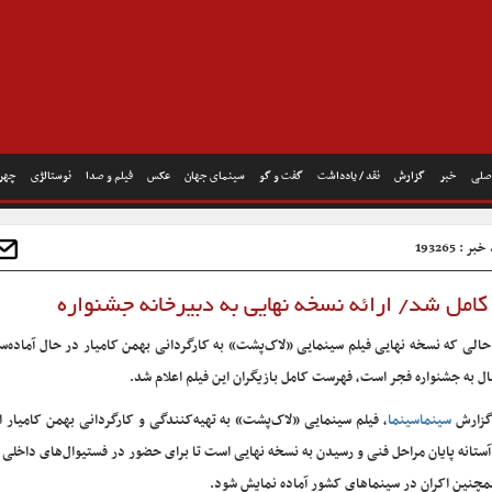
صلی
خبر
گزارش
نقد / یادداشت
گفت و گو
سینمای جهان
عکس
فیلم و صدا
نوستالژی
چهره
ر : 193265
امل شد/ ارائه نسخه نهایی به دبیرخانه جشنواره
حالی که نسخه نهایی فیلم سینمایی «لاک‌پشت» به کارگردانی بهمن کامیار در حال آماده‌س
ال به جشنواره فجر است، فهرست کامل بازیگران این فیلم اعلام شد.
گزارش
سینماسینما
، فیلم سینمایی «لاک‌پشت» به تهیه‌کنندگی و کارگردانی بهمن کامیار ا
آستانه پایان مراحل فنی و رسیدن به نسخه نهایی است تا برای حضور در فستیوال‌های داخلی
مچنین اکران در سینماهای کشور آماده نمایش شود.