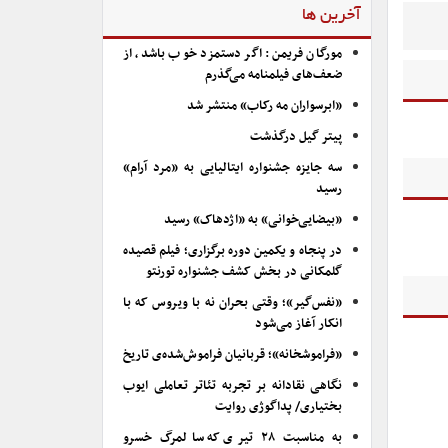
آخرین ها
مورگان فریمن: اگر دستمزد خوب باشد، از
ضعف‌های فیلمنامه می‌گذرم
«ابرسواران مه رکاب» منتشر شد
پیتر گیل درگذشت
سه جایزه جشنواره ایتالیایی به «مرد آرام»
رسید
«بیضایی‌خوانی» به «اژدهاک» رسید
در پنجاه و یکمین دوره برگزاری؛ فیلم قصیده
گلمکانی در بخش کشف جشنواره تورنتو
«نفس‌گیر»؛ وقتی بحران نه با ویروس که با
انکار آغاز می‌شود
«فراموشخانه»؛ قربانیان فراموش‌شده‌ی تاریخ
نگاهی نقادانه بر تجربه تئاتر تعاملی ایوب
بختیاری/ پداگوژی روایت
به مناسبت ۲۸ تیری که سالمرگ خسرو