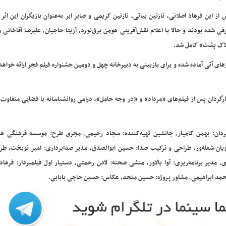
 از این فرهاد اصلانی، نازنین بیاتی، نازنین کریمی و صابر ابر به‌عنوان بازیگران این اثر
فی شده بودند و حالا با اعلام نقش‌آفرینی هومن برق‌نورد، آزیتا حاجیان، علیرضا آقاخانی
 «لاک پشت» کامل شد.
های آتی آماده شده و برای بازبینی به دبیرخانه چهل و دومین جشنواره فیلم فجر ارائه خواهد 
 کارگردان پس از فیلم‌های «مرداد» و «در وجه حامل»، درامی روانشناسانه با فضایی متفا
رگردان: بهمن کامیار، جانشین تهیه‌کننده: سجاد رحیمی، مجری طرح: موسسه فرهنگی ه
یان شعله‌ور،‌ طراحی و ترکیب صدا: حسین ابوالصدق، مدیر صدابرداری: امیر نوبخت، طرا
دیر برنامه‌ریزی: آوا بالاور، منشی صحنه: لادن رحمتی، دستیار اول فیلمبردار: فرهاد
محمد ابراهیمی، مشاور پروژه: حسین متحد، عکاس: حسین حاجی بابایی.