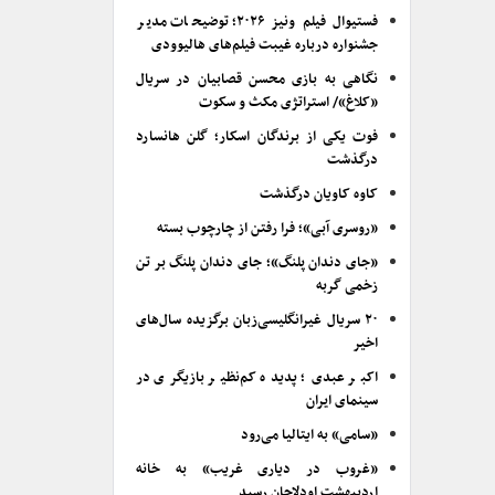
فستیوال فیلم ونیز ۲۰۲۶؛ توضیحات مدیر
جشنواره درباره غیبت فیلم‌های هالیوودی
نگاهی به بازی محسن قصابیان در سریال
«کلاغ»/ استراتژی مکث و سکوت
فوت یکی از برندگان اسکار؛ گلن هانسارد
درگذشت
کاوه کاویان درگذشت
«روسری آبی»؛ فرا رفتن از چارچوب بسته
«جای دندان پلنگ»؛ جای دندان پلنگ بر تن
زخمی گربه
۲۰ سریال غیرانگلیسی‌زبان برگزیده سال‌های
اخیر
اکبر عبدی؛ پدیده کم‌نظیر بازیگری در
سینمای ایران
«سامی» به ایتالیا می‌رود
«غروب در دیاری غریب» به خانه
اردیبهشت اودلاجان رسید