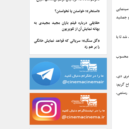
 سینمایی
«استخر»؛ خواستن یا نخواستن؟
 و جمشید
حقایقی درباره فیلم باران مجید مجیدی به
بهانه نمایش آن از تلویزیون
شد تا با
«گل سنگ»؛ سریالی که قواعد نمایش خانگی
را بر هم زد
وت محسوب
نری دی،
ح گریم:
 رستمی،