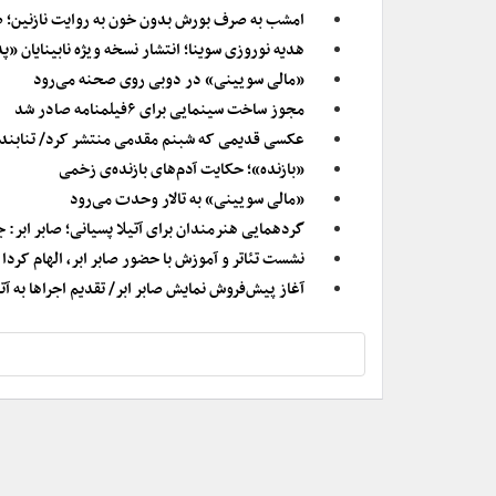
امشب به صرف بورش بدون خون به روایت نازنین؛ صاب
هدیه نوروزی سوینا؛ انتشار نسخه ویژه نابینایان «پدرخوانده (۲)» با صدا
«مالی سویینی» در دوبی روی صحنه می‌رود
مجوز ساخت سینمایی برای ۶فیلمنامه صادر شد
عکسی قدیمی که شبنم مقدمی منتشر کرد/ تنابنده، اصلانی
«بازنده»؛ حکایت آدم‌های بازنده‌ی زخمی
«مالی سویینی» به تالار وحدت می‌رود
گردهمایی هنرمندان برای آتیلا پسیانی؛ صابر ابر: 
نشست تئاتر و آموزش با حضور صابر ابر، الهام کردا
آغاز پیش‌فروش نمایش صابر ابر/ تقدیم اجراها به آتی