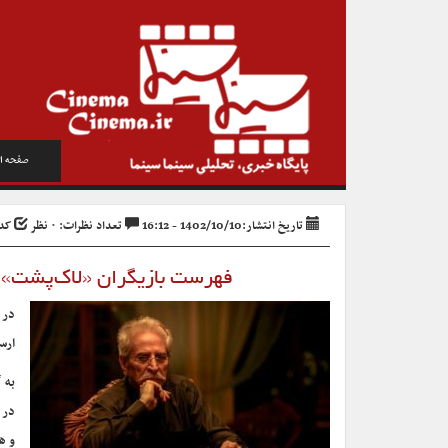
صفحه ا
تاریخ انتشار:1402/10/10 - 16:12
تعداد نظرات: ۰ نظر
کد خب
فهرست بازیگران «لاک‌پشت» ک
در 
ارس
به 
در 
و ه