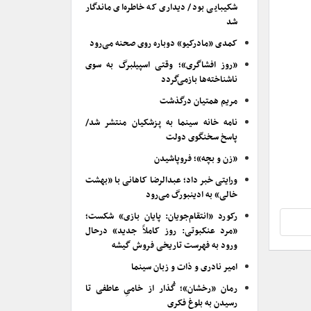
شکیبایی بود/ دیداری که خاطره‌ای ماندگار
شد
کمدی «مادرکیو» دوباره روی صحنه می‌رود
«روز افشاگری»؛ وقتی اسپیلبرگ به سوی
ناشناخته‌ها بازمی‌گردد
مریم همتیان درگذشت
نامه خانه سینما به پزشکیان منتشر شد/
پاسخ سخنگوی دولت
«زن و بچه»؛ فروپاشیدن
ورایتی خبر داد؛ عبدالرضا کاهانی با «بهشت
خالی» به ادینبورگ می‌رود
رکورد «انتقام‌جویان: پایان بازی» شکست؛
«مرد عنکبوتی: روز کاملاً جدید» درحال
ورود به فهرست تاریخی فروش گیشه
امیر نادری و ذات و زبان سینما
رمان «رخشان»؛ گُذار از خامیِ عاطفی تا
رسیدن به بلوغ فکری