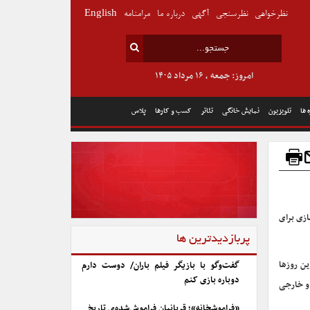
نظرخواهی
نظرسنجی
آگهی
درباره ما
مرامنامه
English
امروز: جمعه , ۱۶ مرداد ۱۴۰۵
 ها
تلویزیون
نمایش خانگی
تئاتر
کسب و کارها
پلاس
ازی برای
پربازدیدترین ها
ین روزها
گفت‌وگو با بازیگر فیلم باران/ دوست دارم
دوباره بازی کنم
 و خارجی
«فراموشخانه»؛ قربانیان فراموش‌شده‌ی تاریخ