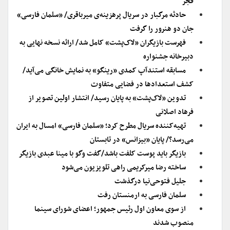
فجر
حادثه مرگبار در سریال پرهزینه‌ی میرباقری/ «سلمان فارسی»
جان دو هنرور را گرفت
فهرست بازیگران «لاک‌پشت» کامل شد/ ارائه نسخه نهایی به
دبیرخانه جشنواره
مسابقه استندآپ کمدی «رینگو» به نمایش خانگی می‌آید/
کشف استعدادها در فضایی متفاوت
تدوین «لاک‌پشت» به پایان رسید/ انتشار اولین تصویر از
فرهاد اصلانی
تهیه‌کننده سریال مطرح کرد؛ «سلمان فارسی» امسال به ایران
می‌رسد؟/ پایان «بیزانس» در تابستان
بازیگر باید پوست کلفت باشد/گفت وگو با مینا عبدی بازیگر
ساخته رضا میرکریمی راهی تلویزیون می‌شود
جلیل فتوحی‌نیا درگذشت
سلمان فارسی به ارمنستان رفت
از سوی معاون اول رئیس جمهور؛ اعضای شورای سینما
منصوب شدند