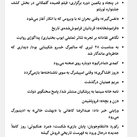
در پنجاه و یکمین دوره برگزاری؛ فیلم قصیده گلمکانی در بخش کشف
جشنواره تورنتو
«نفس‌گیر»؛ وقتی بحران نه با ویروس که با انکار آغاز می‌شود
«فراموشخانه»؛ قربانیان فراموش‌شده‌ی تاریخ
نگاهی نقادانه بر تجربه تئاتر تعاملی ایوب بختیاری/ پداگوژی روایت
به مناسبت ۲۸ تیری که سالمرگ خسرو شکیبایی بود/ دیداری که
خاطره‌ای ماندگار شد
کمدی «مادرکیو» دوباره روی صحنه می‌رود
«روز افشاگری»؛ وقتی اسپیلبرگ به سوی ناشناخته‌ها بازمی‌گردد
مریم همتیان درگذشت
نامه خانه سینما به پزشکیان منتشر شد/ پاسخ سخنگوی دولت
«زن و بچه»؛ فروپاشیدن
ورایتی خبر داد؛ عبدالرضا کاهانی با «بهشت خالی» به ادینبورگ
می‌رود
رکورد «انتقام‌جویان: پایان بازی» شکست؛ «مرد عنکبوتی: روز کاملاً
جدید» درحال ورود به فهرست تاریخی فروش گیشه