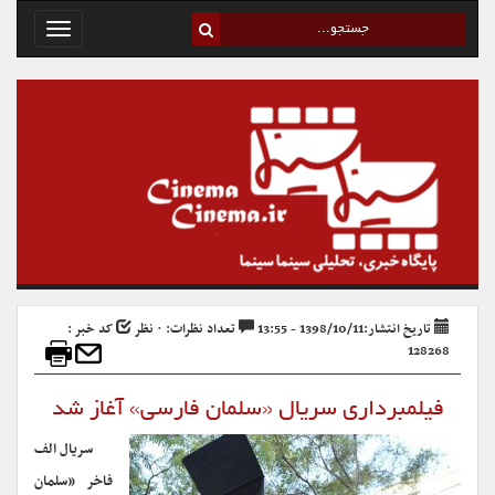
Toggle
avigation
تاریخ انتشار:1398/10/11 - 13:55
تعداد نظرات: ۰ نظر
کد خبر :
128268
فیلمبرداری سریال «سلمان فارسی» آغاز شد
سریال الف
فاخر «سلمان