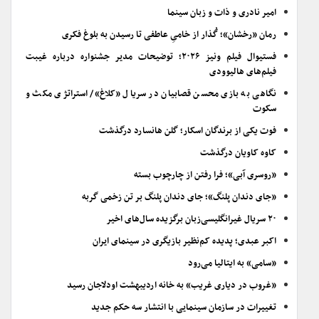
امیر نادری و ذات و زبان سینما
رمان «رخشان»؛ گُذار از خامیِ عاطفی تا رسیدن به بلوغ فکری
فستیوال فیلم ونیز ۲۰۲۶؛ توضیحات مدیر جشنواره درباره غیبت
فیلم‌های هالیوودی
نگاهی به بازی محسن قصابیان در سریال «کلاغ»/ استراتژی مکث و
سکوت
فوت یکی از برندگان اسکار؛ گلن هانسارد درگذشت
کاوه کاویان درگذشت
«روسری آبی»؛ فرا رفتن از چارچوب بسته
«جای دندان پلنگ»؛ جای دندان پلنگ بر تن زخمی گربه
۲۰ سریال غیرانگلیسی‌زبان برگزیده سال‌های اخیر
اکبر عبدی؛ پدیده کم‌نظیر بازیگری در سینمای ایران
«سامی» به ایتالیا می‌رود
«غروب در دیاری غریب» به خانه اردیبهشت اودلاجان رسید
تغییرات در سازمان سینمایی با انتشار سه حکم جدید