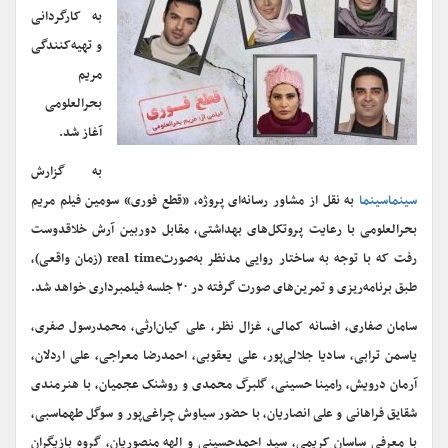
به کارگردانی
و تهیه‌کنندگی
مریم
بحرالعلومی
آغاز شد.
به گزارش
سینماسینما
به نقل از مشاور رسانه‌ای پروژه، «قطع فوری» سومین فیلم مریم
بحرالعلومی با رعایت پروتکل‌های بهداشتی، مقابل دوربین آرش خلاقدوست
رفت که با توجه به ساختار روایی مدنظر به‌صورتreal time (زمان واقعی)،
طبق برنامه‌ریزی و تمرین‌های صورت گرفته در ۲۰ جلسه فیلمبرداری خواهد شد.
سامان صفاری، افسانه کمالی، غزال نظر، علی کیان‌ارثی، محمدرسول صفری،
یاسمن ترابی، سادیا جلالی‌پور، علی یعقوبی، احمدرضا معراجی، علی اردلان،
آرمان درویش، رامینا حسینی، گلبرگ محمدی و روشنک عجمیان، با هنرمندی
شقایق فراهانی و علی انصاریان، با حضور سیاوش چراغی‌پور و سوگل طهماسبی،
با معرفی ساسان کریمی، سید احمد‌‌حسینی و الهه منصوریان، گروه بازیگران