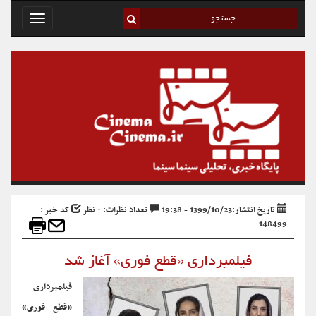
Toggle
avigation
تاریخ انتشار:1399/10/23 - 19:38
تعداد نظرات: ۰ نظر
کد خبر :
148499
فیلمبرداری «قطع فوری» آغاز شد
فیلمبرداری
«قطع فوری»