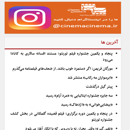
آخرین ها
پنجاه و یکمین جشنواره فیلم تورنتو؛ مستند افسانه سالاری به کانادا
می‌رود
مورگان فریمن: اگر دستمزد خوب باشد، از ضعف‌های فیلمنامه می‌گذرم
«ابرسواران مه رکاب» منتشر شد
پیتر گیل درگذشت
سه جایزه جشنواره ایتالیایی به «مرد آرام» رسید
«بیضایی‌خوانی» به «اژدهاک» رسید
در پنجاه و یکمین دوره برگزاری؛ فیلم قصیده گلمکانی در بخش کشف
جشنواره تورنتو
«نفس‌گیر»؛ وقتی بحران نه با ویروس که با انکار آغاز می‌شود