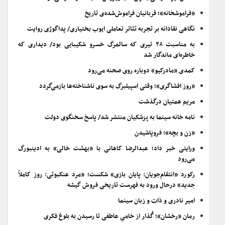
«فراموشخانه»؛ قربانیان فراموش‌شده‌ی تاریخ
نگاهی نقادانه بر تجربه تئاتر تعاملی ایوب بختیاری/ پداگوژی روایت
به مناسبت ۲۸ تیری که سالمرگ خسرو شکیبایی بود/ دیداری که
خاطره‌ای ماندگار شد
کمدی «مادرکیو» دوباره روی صحنه می‌رود
«روز افشاگری»؛ وقتی اسپیلبرگ به سوی ناشناخته‌ها بازمی‌گردد
مریم همتیان درگذشت
نامه خانه سینما به پزشکیان منتشر شد/ پاسخ سخنگوی دولت
«زن و بچه»؛ فروپاشیدن
ورایتی خبر داد؛ عبدالرضا کاهانی با «بهشت خالی» به ادینبورگ
می‌رود
رکورد «انتقام‌جویان: پایان بازی» شکست؛ «مرد عنکبوتی: روز کاملاً
جدید» درحال ورود به فهرست تاریخی فروش گیشه
امیر نادری و ذات و زبان سینما
رمان «رخشان»؛ گُذار از خامیِ عاطفی تا رسیدن به بلوغ فکری