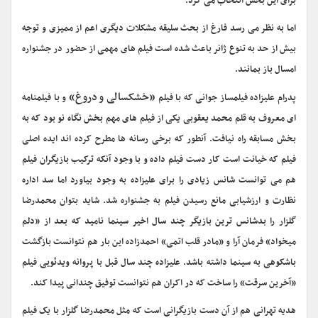
برای این بخش انتخاب می کرد.
اما به نظر می رسد فارغ از بحث سلیقه مشکلات دیگری اعم از ممیزی و توجه
بیش از حد به تنوع ژانر باعث شده است فیلم های مهمی از حضور در جشنواره
امسال باز بمانند.
«خشکسالی و دروغ»
پدرام علیزاده فیلمساز جوانی که با فیلم
و با فیلمنامه
ای معروف به قلم محمد یعقوبی یکی از فیلم های مهم بخش نگاه نو بود که به
بخش مسابقه راه نیافت. آنطور که برخی رسانه ها مطرح کرده اند ایده اصلی
فیلم که خیانت است کار دست فیلم داده و با وجود آنکه ترکیب بازیگران فیلم
هم می توانست شانس زیادی را برای علیزاده به وجود بیاورد اما سد اداره
نظارت و ارزشیابی مانع رسیدن فیلم به جشنواره شد. شاید بتوان محمدرضا
گلزار را بدشانس ترین بازیگر چند سال اخیر سینما نامید که بعد از «دلم
میخواد» فرمان آرا و «مادر قلب اتمی» احمدزاده این بار هم نتوانست بازگشت
باشکوهی به سینما داشته باشد. علیزاده چند سال قبل با پروانه ویدئویی فیلم
«آخرین سرقت» را ساخت که در اکران هم نتوانست توفیق چندانی پیدا کند.
هدیه تهرانی هم از آن دست بازیگرانی است که مثل محمدرضا گلزار با یک فیلم