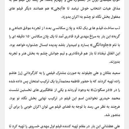
خوب سینمای ایران در جشنواره سی و چهارم باشد. هر چند این فیلم هم به
«آبجی»
مذاق هیات انتخاب خوش نیامد تا
هم همانند دیگر فیلم های
مغفول بخش نگاه نو چشم به اکران بدوزد.
تب ساخت فیلم های یک تکه و پلان سکانسی بعد از تجربه موفق «ماهی و
گربه» این بار به سراغ مهدی فرد قادری آمد تا یک پلان سکانس ۱۵۰ دقیقه ای را
«جاودانگی»
با نام
بسازد و امیدوار باشد پدیده امسال جشنواره خواهد بود.
این اتفاق نیفتاد تا باز هم فردقادری و تیم جوانش چشم به بخش هنر و تجربه
بدوزند.
سعید ملکان و علی جلیلوند به صورت مشترک فیلمی را به کارگردانی ژرژ هاشم
زاده تهیه کردند که با حضور فاطمه معتمدآریا یک ترکیب امتحان پس داده شده
«در سکوت»
را در
به وجود آوردند و یکی از غافلگیری های نخستین نشست
محمد حیدری نخواندن اسم این فیلم در ترکیب نهایی بخش نگاه نو بود.
هرچند به نظر می رسد با توجه به فضای فیلم می توان اکران خوبی را برای آن
متصور شد.
علی عطشانی این بار در مقام تهیه کننده فیلم اول مهدی خسروی را تهیه کرد تا