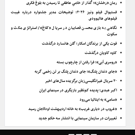
رمان «رخشان»؛ گُذار از خامیِ عاطفی تا رسیدن به بلوغ فکری
فستیوال فیلم ونیز ۲۰۲۶؛ توضیحات مدیر جشنواره درباره غیبت
فیلم‌های هالیوودی
نگاهی به بازی محسن قصابیان در سریال «کلاغ»/ استراتژی مکث و
سکوت
فوت یکی از برندگان اسکار؛ گلن هانسارد درگذشت
کاوه کاویان درگذشت
«روسری آبی»؛ فرا رفتن از چارچوب بسته
«جای دندان پلنگ»؛ جای دندان پلنگ بر تن زخمی گربه
۲۰ سریال غیرانگلیسی‌زبان برگزیده سال‌های اخیر
اکبر عبدی؛ پدیده کم‌نظیر بازیگری در سینمای ایران
«سامی» به ایتالیا می‌رود
«غروب در دیاری غریب» به خانه اردیبهشت اودلاجان رسید
تغییرات در سازمان سینمایی با انتشار سه حکم جدید