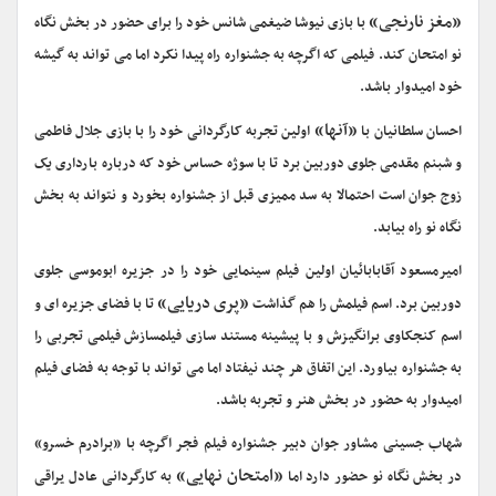
«مغز نارنجی»
با بازی نیوشا ضیغمی شانس خود را برای حضور در بخش نگاه
نو امتحان کند. فیلمی که اگرچه به جشنواره راه پیدا نکرد اما می تواند به گیشه
خود امیدوار باشد.
«آنها»
احسان سلطانیان با
اولین تجربه کارگردانی خود را با بازی جلال فاطمی
و شبنم مقدمی جلوی دوربین برد تا با سوژه حساس خود که درباره بارداری یک
زوج جوان است احتمالا به سد ممیزی قبل از جشنواره بخورد و نتواند به بخش
نگاه نو راه بیابد.
امیرمسعود آقابابائیان اولین فیلم سینمایی خود را در جزیره ابوموسی جلوی
«پری دریایی»
دوربین برد. اسم فیلمش را هم گذاشت
تا با فضای جزیره ای و
اسم کنجکاوی برانگیزش و با پیشینه مستند سازی فیلمسازش فیلمی تجربی را
به جشنواره بیاورد. این اتفاق هر چند نیفتاد اما می تواند با توجه به فضای فیلم
امیدوار به حضور در بخش هنر و تجربه باشد.
شهاب جسینی مشاور جوان دبیر جشنواره فیلم فجر اگرچه با «برادرم خسرو»
«امتحان نهایی»
در بخش نگاه نو حضور دارد اما
به کارگردانی عادل یراقی