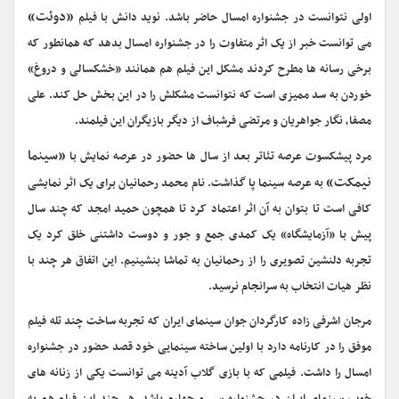
«دوئت»
اولی نتوانست در جشنواره امسال حاضر باشد. نوید دانش با فیلم
می توانست خبر از یک اثر متفاوت را در جشنواره امسال بدهد که همانطور که
برخی رسانه ها مطرح کردند مشکل این فیلم هم همانند «خشکسالی و دروغ»
خوردن به سد ممیزی است که نتوانست مشکلش را در این بخش حل کند. علی
مصفا، نگار جواهریان و مرتضی فرشباف از دیگر بازیگران این فیلمند.
«سینما
مرد پیشکسوت عرصه تئاتر بعد از سال ها حضور در عرصه نمایش با
نیمکت»
به عرصه سینما پا گذاشت. نام محمد رحمانیان برای یک اثر نمایشی
کافی است تا بتوان به آن اثر اعتماد کرد تا همچون حمید امجد که چند سال
پیش با «آزمایشگاه» یک کمدی جمع و جور و دوست داشتنی خلق کرد یک
تجربه دلنشین تصویری را از رحمانیان به تماشا بنشینیم. این اتفاق هر چند با
نظر هیات انتخاب به سرانجام نرسید.
مرجان اشرفی زاده کارگردان جوان سینمای ایران که تجربه ساخت چند تله فیلم
موفق را در کارنامه دارد با اولین ساخته سینمایی خود قصد حضور در جشنواره
امسال را داشت. فیلمی که با بازی گلاب آدینه می توانست یکی از زنانه های