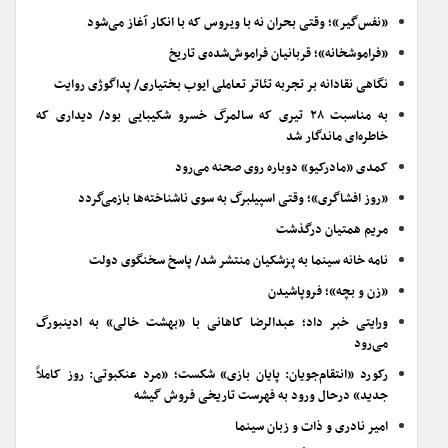
«نفس‌گیر»؛ وقتی بحران نه با ویروس که با انکار آغاز می‌شود
«فراموشخانه»؛ قربانیان فراموش‌شده‌ی تاریخ
نگاهی نقادانه بر تجربه تئاتر تعاملی ایوب بختیاری/ پداگوژی روایت
به مناسبت ۲۸ تیری که سالمرگ خسرو شکیبایی بود/ دیداری که
خاطره‌ای ماندگار شد
کمدی «مادرکیو» دوباره روی صحنه می‌رود
«روز افشاگری»؛ وقتی اسپیلبرگ به سوی ناشناخته‌ها بازمی‌گردد
مریم همتیان درگذشت
نامه خانه سینما به پزشکیان منتشر شد/ پاسخ سخنگوی دولت
«زن و بچه»؛ فروپاشیدن
ورایتی خبر داد؛ عبدالرضا کاهانی با «بهشت خالی» به ادینبورگ
می‌رود
رکورد «انتقام‌جویان: پایان بازی» شکست؛ «مرد عنکبوتی: روز کاملاً
جدید» درحال ورود به فهرست تاریخی فروش گیشه
امیر نادری و ذات و زبان سینما