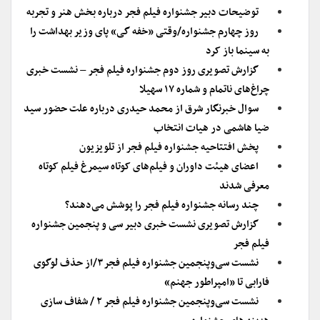
توضیحات دبیر جشنواره فیلم فجر درباره بخش هنر و تجربه
روز چهارم جشنواره/وقتی «خفه گی» پای وزیر بهداشت را
به سینما باز کرد
گزارش تصویری روز دوم جشنواره فیلم فجر – نشست خبری
چراغ‌های ناتمام و شماره ۱۷ سهیلا
سوال خبرنگار شرق از محمد حیدری درباره علت حضور سید
ضیا هاشمی در هیات انتخاب
پخش افتتاحیه جشنواره فیلم فجر از تلویزیون
اعضای هیئت داوران و فیلم‌های کوتاه سیمرغ فیلم کوتاه
معرفی شدند
چند رسانه جشنواره فیلم فجر را پوشش می‌دهند؟
گزارش تصویری نشست خبری دبیر سی و پنجمین جشنواره
فیلم فجر
نشست سی‌وپنجمین جشنواره فیلم فجر۳/از حذف لوگوی
فارابی تا «امپراطور جهنم»
نشست سی‌وپنجمین جشنواره فیلم فجر ۲ / شفاف سازی