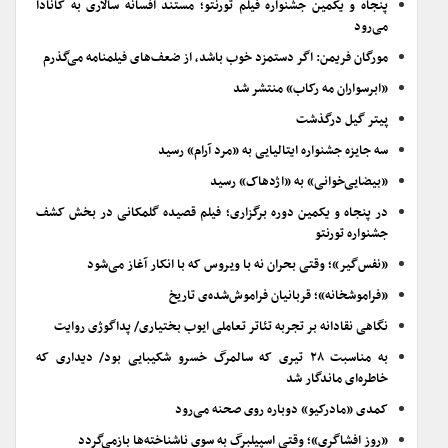
پنجاه و یکمین جشنواره فیلم تورنتو؛ مستند افسانه سالاری به کانادا
می‌رود
مورگان فریمن: اگر دستمزد خوب باشد، از ضعف‌های فیلمنامه می‌گذرم
«ابرسواران مه رکاب» منتشر شد
پیتر گیل درگذشت
سه جایزه جشنواره ایتالیایی به «مرد آرام» رسید
«بیضایی‌خوانی» به «اژدهاک» رسید
در پنجاه و یکمین دوره برگزاری؛ فیلم قصیده گلمکانی در بخش کشف
جشنواره تورنتو
«نفس‌گیر»؛ وقتی بحران نه با ویروس که با انکار آغاز می‌شود
«فراموشخانه»؛ قربانیان فراموش‌شده‌ی تاریخ
نگاهی نقادانه بر تجربه تئاتر تعاملی ایوب بختیاری/ پداگوژی روایت
به مناسبت ۲۸ تیری که سالمرگ خسرو شکیبایی بود/ دیداری که
خاطره‌ای ماندگار شد
کمدی «مادرکیو» دوباره روی صحنه می‌رود
«روز افشاگری»؛ وقتی اسپیلبرگ به سوی ناشناخته‌ها بازمی‌گردد