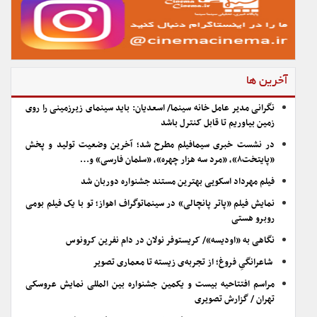
آخرین ها
نگرانی مدیر عامل خانه سینما/ اسعدیان: باید سینمای زیرزمینی را روی
زمین بیاوریم تا قابل کنترل باشد
در نشست خبری سیمافیلم مطرح شد؛ آخرین وضعیت تولید و پخش
«پایتخت۸»، «مرد سه هزار چهره»، «سلمان فارسی» و…
فیلم مهرداد اسکویی بهترین مستند جشنواره دوربان شد
نمایش فیلم «پاتر پانچالی» در سینماتوگراف اهواز؛ تو با یک فیلم بومی
روبرو هستی
نگاهی به «اودیسه»/ کریستوفر نولان در دام نفرین کرونوس
شاعرانگیِ فروغ؛ از تجربه‌ی زیسته تا معماری تصویر
مراسم افتتاحیه بیست و یکمین جشنواره بین المللی نمایش عروسکی
تهران / گزارش تصویری