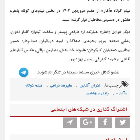
فیلم کوتاه «آغاز» از هفتم فروردین ۱۴۰۲ در بخش فیلم­‌های کوتاه پلتفرم
هاشور در دسترس مخاطبان قرار گرفته است.
دیگر عوامل «آغاز» عبارتند از: طراحی پوستر و ساخت تیتراژ: گلناز اخوان،
منشی صحنه: مریم محمدی، صداگذار: امید دریانیان، صدابردار: حسین
بیطاری، دستیاران کارگردان: علیرضا خدابخش، بنیامین نراقی، عکاس تابلوهای
نقاشی: محمود گل­نراقی، رسول بهزادپور.
برچسب‌ها:
,
,
اکران آنلاین
علیرضا نراقی
فیلم کوتاه
,
«آغاز»
پلتفرم هاشور
اشتراگ گذاری در شبکه های اجتماعی