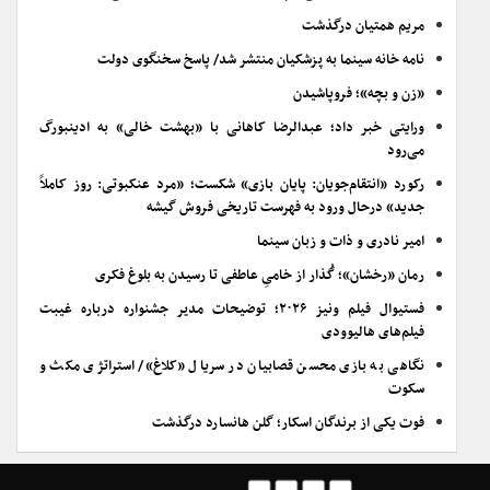
مریم همتیان درگذشت
نامه خانه سینما به پزشکیان منتشر شد/ پاسخ سخنگوی دولت
«زن و بچه»؛ فروپاشیدن
ورایتی خبر داد؛ عبدالرضا کاهانی با «بهشت خالی» به ادینبورگ
می‌رود
رکورد «انتقام‌جویان: پایان بازی» شکست؛ «مرد عنکبوتی: روز کاملاً
جدید» درحال ورود به فهرست تاریخی فروش گیشه
امیر نادری و ذات و زبان سینما
رمان «رخشان»؛ گُذار از خامیِ عاطفی تا رسیدن به بلوغ فکری
فستیوال فیلم ونیز ۲۰۲۶؛ توضیحات مدیر جشنواره درباره غیبت
فیلم‌های هالیوودی
نگاهی به بازی محسن قصابیان در سریال «کلاغ»/ استراتژی مکث و
سکوت
فوت یکی از برندگان اسکار؛ گلن هانسارد درگذشت