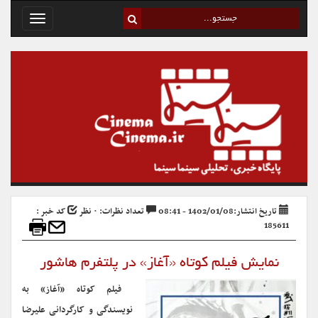
Toggle
avigation
تاریخ انتشار:1402/01/08 - 08:41
تعداد نظرات: ۰ نظر
کد خبر :
185611
نمایش فیلم کوتاه «آغاز» در پلتفرم هاشور
فیلم کوتاه «آغاز» به
نویسندگی و کارگردانی علیرضا