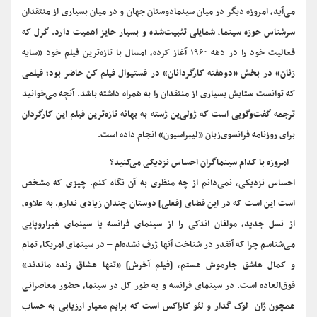
می‌آید، امروزه دیگر در میان سینمادوستان جهان و در میان بسیاری از منتقدان
سرشناس حوزه سینما، شمایلی تثبیت‌شده و بسیار حایز اهمیت دارد. گرل که
فعالیت خود را در دهه ۱۹۶۰ آغاز کرده، امسال با تازه‌ترین فیلم خود «سایه
زنان» در بخش «دوهفته کارگردانان» در فستیوال فیلم کن حاضر بود؛ فیلمی
که توانست ستایش بسیاری از منتقدان را به همراه داشته باشد. آنچه می‌خوانید
ترجمه گفت‌وگویی است که ژولی‌ین ژسته به بهانه تازه‌ترین فیلم این کارگردان
برای روزنامه فرانسوی‌زبان «لیبراسیون» انجام داده است.
امروزه با کدام سینماگران احساس نزدیکی می‌کنید؟
احساس نزدیکی، نمی‌دانم از چه منظری به آن نگاه کنم. چیزی که مشخص
است این است که در این فضای [فعلی] دوستان چندان زیادی ندارم. به علاوه،
از نسل جدید، مولفان اندکی را از سینمای فرانسه یا سینمای غیراروپایی
می‌شناسم چرا که آنقدر در شناخت‌ آنها ژرف نشده‌ام – در سینمای امریکا، تمام
و کمال عاشق جارموش هستم، [فیلم آخرش] «تنها عشاق زنده ماندند»
فوق‌العاده است. در سینمای فرانسه و به طور کل در سینما، حضور معاصرانی
همچون ژان لوک گدار و لئو کاراکس است که برایم معیار ارزیابی به حساب