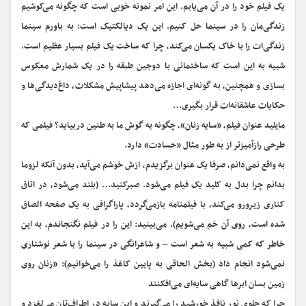
یک فیلم خود را در آن می‌یابم. این امر نمونه خوبی است که چگونه می‌کوشیم
زندگی‌مان را در سینما حل کنیم. این یک دیالکتیک است: به باورم سینما
زندگی‌ات را با خاک یکسان می‌کند، چرا که ساخت یک فیلم بسیار عظیم است.
شبیه به این است که ساختمانی با دوجین طبقه را در یک شمارش معکوس
بسازی و همچنین، به گونه‌ای اجازه می‌دهد پیشاپیش مشکلات، داغ‌دیدگی‌ها و
حکایات عاشقانه‌ات قرار بگیری…
مایلید عنوان فیلم، «سایه زنان»، چگونه به گوش ما به طنین دربیاید؟ فیلمی که
طرحی رازآمیزتر از به طور مثال «حسادت» دارد.
به واقع نمی‌دانم، صرفا یک عنوان برگزیدم، ازش خوشم می‌آید، بدون آنکه لزوما
بدانم چرا بدل به کلید یک فیلم می‌شود. صبرکنید… (بلند می‌شود، در اتاق
کناری زیرورو می‌کند، با فیلمنامه بازمی‌گردد، پاراگرافی به یک صفحه الصاق
شده است، روی آن خم می‌شویم). می‌بینید: این را در فیلم نگنجاندم، به این
خاطر که کمی شبیه به شعر است – و شاعرانگی در سینما را با شعر نوشتاری
نمی‌شود انجام داد (بخش الحاقی به پایین کاغذ را می‌خوانیم): «زنان روی
زمین بسان ابرها گاهی سایه‌ای می‌افکنند
چرا که جلوی نور نافذ خورشید را می‌گیرند و این سایه در اطراف‌تان می‌لغزد و