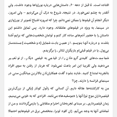
افتاده است. تا قبل از دهه ۶۰، داستان‌هایی درباره بورژواها وجود داشت، ولی
آنقدر به چشم نمی‌خورد. در نتیجه، شروع به درک آن می‌کردیم – ولی امروز،
دیگر انجام آن فیلم‌ها را ممکن نمی‌دانم، چرا که امروزه اشباع تصویر از بورژوازی
در سینما، به ویژه در فیلم‌های عاشقانه، وجود دارد. پس تمایل داشتم این
داستان را با حضور آدم‌های ساده کار کنم و توامان شخصیت‌هایی که برایم آشنا
باشند و درباره آنها بنویسم. از همین بابت شمایل [دو شخصیت] مستندساز
بی‌پول، یا در فیلم قبلی‌ام بازیگران تئاتر، را برگزیدم.
شما سِمت‌های کلیدی گروه‌تان را، از فیلمی به فیلمی دیگر، از نو تغییر
می‌دهید ولی تقریبا این امر باعث نمی‌شود که هربار از رفتن به سوی افراد
باتجربه امتناع کنید. شاید بشود گفت همکاران‌تان بالاترین میانگین سنی در
سینمای فرانسه را دارند، چرا؟
من به کارکشته‌ها علاقه دارم، آن کسانی که رائول کوتار [یکی از بزرگ‌ترین
فیلمبرداران موج نو] آنها را «موسفیدها» می‌نامد. افرادی که به خوبی می‌بینیم،
زمان فیلمبرداری، بر مبنای تجربه‌شان احترام متقابلی را بازمی‌گردانند و من از
تماشای آنها به وجد می‌آیم. ژان کلود لوبرا، متخصص برق در فیلم‌هایم احتمالا