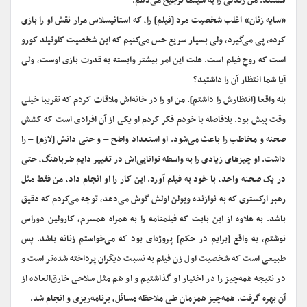
هستند. من زندگی را به سینما ترجیح می‌دهم.
«سایه زنان» اغلب شخصیت مرد [فیلم] را، که استانیسلاس مرار نقش‌ او را بازی
کرده، پی می‌گیرد، ولی بسیار سریع حس می‌کنیم که این شخصیت کلوتیلد کورو
است که روحِ فیلم است. علت این امر بیشتر وابسته به قدرت بازی اوست، ولی
آیا شما انتظار آن را داشتید؟
بله واقعا [انتظارش را داشتم]. من او را در خانه‌اش ملاقات کردم که تقریبا خیلی
وقت پیش بود. بلافاصله با خودم فکر کردم او یکی از آن افرادی است که کشش
صحنه و مخاطب را باعث می‌شود. او استعداد واضح – و حتی دانش [لازم] – را
داشت. او چیزهای زیادی را به واسطه توانایی‌اش در تغییر دایم ضرباهنگ، حتی
در یک صحنه واحد، با خود به فیلم آورد. این کار را او انجام داد، من فقط مثل
رهبر ارکستری که به نوازنده ویولن اولش گوش می‌دهد، توجه می‌کردم که دقیق
باشد. به علاوه از این بابت که فیلمنامه را به همراه همسرم، کارولین دوراس
نوشتم، به واقع [برایم در حکم] پروژه‌ای بود که می‌خواستم زنانه باشد. پس
طبیعی است که شخصیت اول زن فیلم به نسبت دیگران پرداخته شده‌تر است و
در نتیجه همه‌چیز را در اختیار او گذاشتیم و او هم مثل سلاحی خارق‌العاده از
آن بهره گرفت. همه‌چیز همزمان طی ملاحظه مسائل، برنامه‌ریزی و انجام شد.