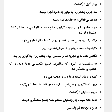
پیتر گیل درگذشت
سه جایزه جشنواره ایتالیایی به «مرد آرام» رسید
«بیضایی‌خوانی» به «اژدهاک» رسید
در پنجاه و یکمین دوره برگزاری؛ فیلم قصیده گلمکانی در بخش کشف
جشنواره تورنتو
«نفس‌گیر»؛ وقتی بحران نه با ویروس که با انکار آغاز می‌شود
«فراموشخانه»؛ قربانیان فراموش‌شده‌ی تاریخ
نگاهی نقادانه بر تجربه تئاتر تعاملی ایوب بختیاری/ پداگوژی روایت
به مناسبت ۲۸ تیری که سالمرگ خسرو شکیبایی بود/ دیداری که
خاطره‌ای ماندگار شد
کمدی «مادرکیو» دوباره روی صحنه می‌رود
«روز افشاگری»؛ وقتی اسپیلبرگ به سوی ناشناخته‌ها بازمی‌گردد
مریم همتیان درگذشت
نامه خانه سینما به پزشکیان منتشر شد/ پاسخ سخنگوی دولت
«زن و بچه»؛ فروپاشیدن