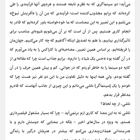
می‌آید؛ دو سینماگری که به نظرم نابغه‌ هستند و هردوی آنها فرآیندی را طی
کرده‌اند که برایم مجذوب‌کننده است؛ فرآیندی که من آن را «آفرینش نبوغ»
می‌نامم و این تعبیر به این معناست که ما خودخواسته باور کرده‌ایم که قادر به
انجام کاری هستیم. پس از آن است که بر آن می‌شویم شیوه‌ای مناسب برای
تاثیرگذاری بیابیم، با علم به تصدیق اینکه آگاهیم که چه کار می‌کنیم، جهان‌مان
را فریفته‌ایم. بر اساس همین تعبیر، مصاحبه‌ای با کاراکس را به یاد می‌آورم که
در آن گفته بود «حس یک شیاد را دارم». برایم جذاب است چرا که مقاله‌ای از
کایه دو سینما را به خاطر آوردم که در جوانی، کم و بیش همین حرف را در آن
گفته بودم. ولی همه اینها به دلیل تفاوت من با این دو نفر نیز هست چرا که
خودم را یک [سینماگر] ناشی می‌دانم و این چیزی از جانب آنهاست که قادرم
مدنظر قرار بدهم.
ناشی، از چه لحاظ؟
ناشی نه به این معنا که کاری ازم برنمی‌آید – چرا که بسیار مشغول فیلمبرداری
هستم، به ویژه در سال‌های اخیر – بلکه در معنایی که دوستش دارم و با
هنرمندانی همذات‌پنداری می‌کنم که بیشتر در هنرشان درگیر با زندگی