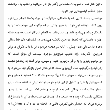
با این حال شما با تمرینات مقدماتی [آغاز به] کار می‌کنید و اغلب یک برداشت
مجزا هنگام فیلمبرداری نیز دارید…
میزانسن، مانند کاری که با داستان، دیالوگ‌ها و موقعیت‌ها انجام می‌دهیم
روی کاغذ نوشته نمی‌شود. به طور مثال، اینکه چگونه این موقعیت‌ها را به
یکدیگر پیوند می‌زنیم: فقط میزانسن قادر به انجام این کار است، به مدد فضا-
زمان و داستانی که توسط دوربین نگاشته می‌شود. در فیلمنامه یک خط زمانی
وجود دارد، ولی هنوز پیش از آنکه سر صحنه برویم و آن را با بازیگران دربرابر
دوربین- نگارنده ارایه دهیم، هیچ‌چیز موجود نیست. آن موقع است که
می‌توانیم چیزی را به واقع بازتوزیع کنیم و سپس، برای آنکه به [بحث] تجسد
[در فیلم] بازگردیم، تمام آن‌چیزی است که از خلال اسرار بازیگر ایفا می‌شود. به
طور نمونه، می‌توانم درباره لنا پوگم صحبت کنم که سابقه حضور در
کنسرواتوار را دارد و تا قبل از این فیلم در سینما فعالیتی نداشته است. برایم
بسیار جالب است. زمانی که، بعد از چند مرحله، نخستین تست‌ها را زدیم،
مشکلی داشت که پدرم به‌ استعاره از مسابقات اسب‌سواری آن را «امتناع از
پرش» می‌خواند. بعدتر، طی تمرین، وقتی در فاصله دو دوره کاری بچه‌اش را به