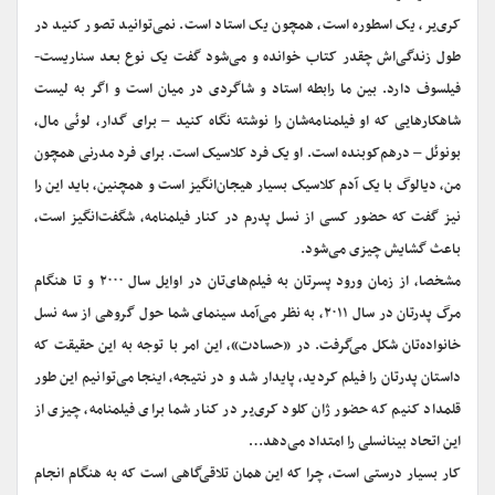
کری‌یر، یک اسطوره است، همچون یک استاد است. نمی‌توانید تصور کنید در
طول زندگی‌اش چقدر کتاب خوانده و می‌شود گفت یک نوع بعد سناریست-
فیلسوف دارد. بین ما رابطه استاد و شاگردی در میان است و اگر به لیست
شاهکارهایی که او فیلمنامه‌شان را نوشته نگاه کنید – برای گدار، لوئی مال،
بونوئل – درهم‌کوبنده است. او یک فرد کلاسیک است. برای فرد مدرنی همچون
من، دیالوگ با یک آدم کلاسیک بسیار هیجان‌انگیز است و همچنین، باید این را
نیز گفت که حضور کسی از نسل پدرم در کنار فیلمنامه، شگفت‌انگیز است،
باعث گشایش چیزی می‌شود.
مشخصا، از زمان ورود پسرتان به فیلم‌های‌تان در اوایل سال ۲۰۰۰‌ و تا هنگام
مرگ پدرتان در سال ۲۰۱۱، به نظر می‌آمد سینمای شما حول گروهی از سه نسل
خانواده‌تان شکل می‌گرفت. در «حسادت»، این امر با توجه به این حقیقت که
داستان پدرتان را فیلم کردید، پایدار شد و در نتیجه، اینجا می‌توانیم این طور
قلمداد کنیم که حضور ژان کلود کری‌یر در کنار شما برای فیلمنامه، چیزی از
این اتحاد بینانسلی را امتداد می‌دهد…
کار بسیار درستی است، چرا که این همان تلاقی‌گاهی است که به هنگام انجام