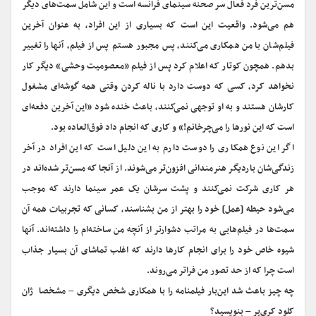
مسن‌ترین فرد فعال سر صحنه سینمای فرانسه است و این شامل سمت‌های دیگر
هم می‌شود. واقعیت این است که بسیاری از این افراد، به عنوان آخرین
فیلم‌شان با من همکاری می‌کنند، پس مجبور هستم پس از فیلم، آنها را تغییر
بدهم. همچون کوتار که اعلام کرد پس از فیلم «معصومیت وحشی» دیگر کار
نخواهد کرد، کسی که دوست دارد با ناله کردن وقتی همه گوشه‌ای مشغول
کارشان هستند و به او توجهی نمی‌کنند، باعث خنده شود «این آخرین دفعه‌ای
است که این نورها را می‌چرخانم!» و کاری که انجام داد فوق‌العاده بود.
اگر این نوع همکاری را دوست دارم به این دلیل است که این افراد در آخر
زندگی‌شان باردیگر هنرمندانی افزون‌تر می‌شوند. از آنجا که مسن‌تر شده‌اند در
هر کاری شرکت نمی‌کنند و پشت سرشان یک عمر سینما دارند که موجب
می‌شود حیطه [عمل] خود را بهتر از من بشناسند، کسانی که تجربیات همه آن
سمت‌ها در فیلم‌هایی به مراتب دشوارتر از آنچه من ساخته‌ام را داشته‌اند. آنها
شیوه خاص خود را برای انجام کارها دارند که اغلب تماشای آن بسیار جذاب
است چرا که از حد تصور من فراتر می‌روند.
چه چیز باعث شد این‌بار فیلمنامه را با همکاری شخص دیگری – مشخصا ژان
کلود کری‌یر – بنویسید؟