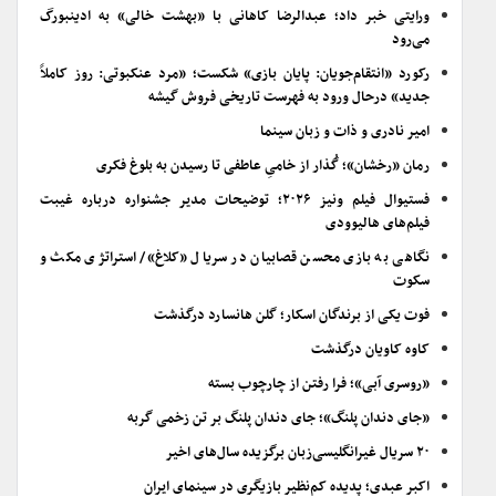
ورایتی خبر داد؛ عبدالرضا کاهانی با «بهشت خالی» به ادینبورگ
می‌رود
رکورد «انتقام‌جویان: پایان بازی» شکست؛ «مرد عنکبوتی: روز کاملاً
جدید» درحال ورود به فهرست تاریخی فروش گیشه
امیر نادری و ذات و زبان سینما
رمان «رخشان»؛ گُذار از خامیِ عاطفی تا رسیدن به بلوغ فکری
فستیوال فیلم ونیز ۲۰۲۶؛ توضیحات مدیر جشنواره درباره غیبت
فیلم‌های هالیوودی
نگاهی به بازی محسن قصابیان در سریال «کلاغ»/ استراتژی مکث و
سکوت
فوت یکی از برندگان اسکار؛ گلن هانسارد درگذشت
کاوه کاویان درگذشت
«روسری آبی»؛ فرا رفتن از چارچوب بسته
«جای دندان پلنگ»؛ جای دندان پلنگ بر تن زخمی گربه
۲۰ سریال غیرانگلیسی‌زبان برگزیده سال‌های اخیر
اکبر عبدی؛ پدیده کم‌نظیر بازیگری در سینمای ایران