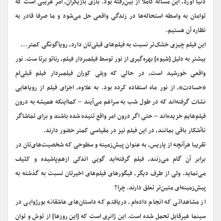
دنیا آورد، این مساله کاملا از بین‌رفته بود. بازی بازیگران، امر غریبی است که
توامان به واسطه استحاله‌ها در زندگی واقعی حل می‌شود و ما صرفا قادر به
نظاره آن هستیم.
این فیلم چیزی خشک‌تر نسبت به فیلم‌های قبلی‌تان دارد، رویاگونگی کمتر…
بیشتر به دلیل [شیوه‌] بهره‌گیری از نور توسط فیلمبردار فیلم، رناتو برتا ست. نور
واقعی خورشید است، در حالی که ویلی کوران فیلمبردار فیلم قبلی‌ام
«حسادت»، از نور ماه استفاده کرده بود. به علاوه، اجزای فیلم از رویاهایی
نشات گرفته‌اند که در طول شب به سراغم می‌آیند – کمااینکه همیشه به درون
فیلم‌هایم خزیده‌اند – حتی اگر درون امر واقع تنیده شده باشند و برای تماشاگر
ناآشکار باقی بمانند، در این فیلم نیز در مقیاسی کمتر حضور دارند.
تقریبا هرآنچه از پاریس، به عنوان پیش‌زمینه و سطوحی که شخصیت‌های‌تان در
برابر آن گام می‌زنند، فیلم گرفته‌اید گویی اندکی ازهم‌پاشیده و کثیف
می‌نماید. ولی از طرف دیگر، فیگورهای فیلم‌های اخیرتان نسبت به گذشته به
پیش‌زمینه‌ای متین‌تر تعلق دارند. چرا؟
از مشاهداتی که انجام داده‌ام، دریافتم که داستان‌های عاشقانه بورژوایی در
سینما غیرقابل تحمل شده است. این ژانری است که [این روزها] از توش و توان