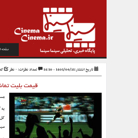
صفحه ا
تاریخ انتشار:1401/06/21 - 14:10
تعداد نظرات: ۰ نظر
کد خب
قیمت بلیت تماش
مسا
به 
سین