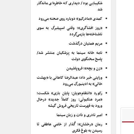
شکیبایی بود/ دیداری که خاطره‌ای ماندگار
شد
کمدی «مادرکیو» دوباره روی صحنه می‌رود
«روز افشاگری»؛ وقتی اسپیلبرگ به سوی
ناشناخته‌ها بازمی‌گردد
مریم همتیان درگذشت
نامه خانه سینما به پزشکیان منتشر شد/
پاسخ سخنگوی دولت
«زن و بچه»؛ فروپاشیدن
ورایتی خبر داد؛ عبدالرضا کاهانی با «بهشت
خالی» به ادینبورگ می‌رود
رکورد «انتقام‌جویان: پایان بازی» شکست؛
«مرد عنکبوتی: روز کاملاً جدید» درحال
ورود به فهرست تاریخی فروش گیشه
امیر نادری و ذات و زبان سینما
رمان «رخشان»؛ گُذار از خامیِ عاطفی تا
رسیدن به بلوغ فکری