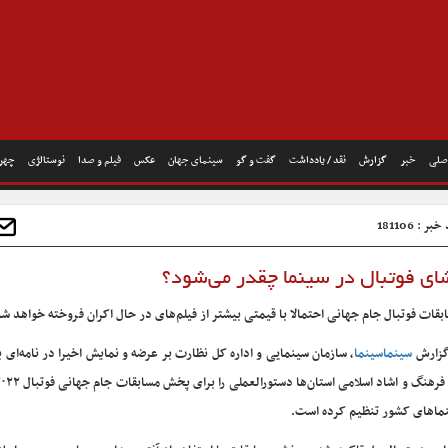
صلی
خبر
گزارش
نقد / یادداشت
گفت و گو
سینمای جهان
عکس
فیلم و صدا
نوستالژی
چهره
ر : 181106
ای فوتبال در سینما چقدر می‌شود؟
بقات فوتبال جام جهانی احتمالا با قیمتی بیشتر از فیلم‌های در حال اکران فروخته خواهد شد
گزارش
سینماسینما
، سازمان سینمایی و اداره کل نظارت بر عرضه و نمایش اخیرا در نامه‌ای ب
ماهای کشور تنظیم کرده است.