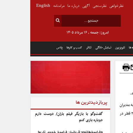
نظرخواهی
نظرسنجی
آگهی
درباره ما
مرامنامه
English
امروز: جمعه , ۱۶ مرداد ۱۴۰۵
 ها
تلویزیون
نمایش خانگی
تئاتر
کسب و کارها
پلاس
.
پربازدیدترین ها
ه مدیران
کل فرهنگ و اشاد اسلامی استان‌ها دستورالعملی را برای پخش مسابقات جام جهانی فوتبال ۲۰۲۲ قطر در
گفت‌وگو با بازیگر فیلم باران/ دوست دارم
دوباره بازی کنم
«فراموشخانه»؛ قربانیان فراموش‌شده‌ی تاریخ