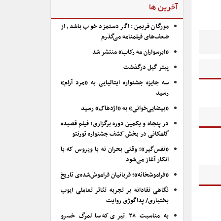
آخرین ها
مورگان فریمن: اگر دستمزد خوب باشد، از
ضعف‌های فیلمنامه می‌گذرم
«ابرسواران مه رکاب» منتشر شد
پیتر گیل درگذشت
سه جایزه جشنواره ایتالیایی به «مرد آرام»
رسید
«بیضایی‌خوانی» به «اژدهاک» رسید
در پنجاه و یکمین دوره برگزاری؛ فیلم قصیده
گلمکانی در بخش کشف جشنواره تورنتو
«نفس‌گیر»؛ وقتی بحران نه با ویروس که با
انکار آغاز می‌شود
«فراموشخانه»؛ قربانیان فراموش‌شده‌ی تاریخ
نگاهی نقادانه بر تجربه تئاتر تعاملی ایوب
بختیاری/ پداگوژی روایت
به مناسبت ۲۸ تیری که سالمرگ خسرو