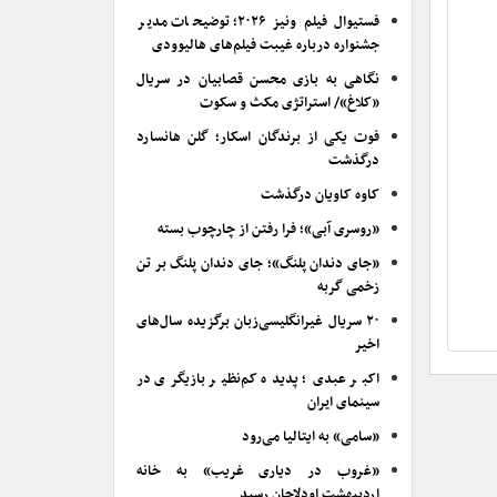
فستیوال فیلم ونیز ۲۰۲۶؛ توضیحات مدیر
جشنواره درباره غیبت فیلم‌های هالیوودی
نگاهی به بازی محسن قصابیان در سریال
«کلاغ»/ استراتژی مکث و سکوت
فوت یکی از برندگان اسکار؛ گلن هانسارد
درگذشت
کاوه کاویان درگذشت
«روسری آبی»؛ فرا رفتن از چارچوب بسته
«جای دندان پلنگ»؛ جای دندان پلنگ بر تن
زخمی گربه
۲۰ سریال غیرانگلیسی‌زبان برگزیده سال‌های
اخیر
اکبر عبدی؛ پدیده کم‌نظیر بازیگری در
سینمای ایران
«سامی» به ایتالیا می‌رود
«غروب در دیاری غریب» به خانه
اردیبهشت اودلاجان رسید