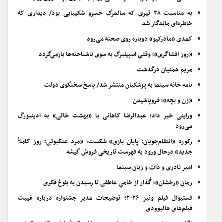
به مناسبت ۲۸ تیری که سالمرگ خسرو شکیبایی بود/ دیداری که
خاطره‌ای ماندگار شد
کمدی «مادرکیو» دوباره روی صحنه می‌رود
«روز افشاگری»؛ وقتی اسپیلبرگ به سوی ناشناخته‌ها بازمی‌گردد
مریم همتیان درگذشت
نامه خانه سینما به پزشکیان منتشر شد/ پاسخ سخنگوی دولت
«زن و بچه»؛ فروپاشیدن
ورایتی خبر داد؛ عبدالرضا کاهانی با «بهشت خالی» به ادینبورگ
می‌رود
رکورد «انتقام‌جویان: پایان بازی» شکست؛ «مرد عنکبوتی: روز کاملاً
جدید» درحال ورود به فهرست تاریخی فروش گیشه
امیر نادری و ذات و زبان سینما
رمان «رخشان»؛ گُذار از خامیِ عاطفی تا رسیدن به بلوغ فکری
فستیوال فیلم ونیز ۲۰۲۶؛ توضیحات مدیر جشنواره درباره غیبت
فیلم‌های هالیوودی