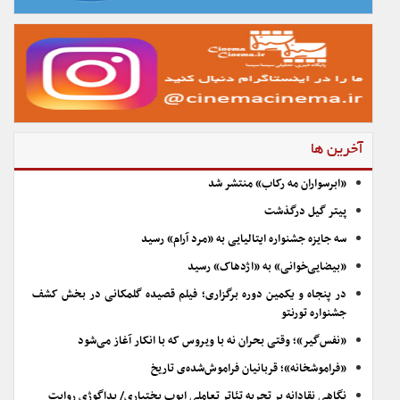
آخرین ها
«ابرسواران مه رکاب» منتشر شد
پیتر گیل درگذشت
سه جایزه جشنواره ایتالیایی به «مرد آرام» رسید
«بیضایی‌خوانی» به «اژدهاک» رسید
در پنجاه و یکمین دوره برگزاری؛ فیلم قصیده گلمکانی در بخش کشف
جشنواره تورنتو
«نفس‌گیر»؛ وقتی بحران نه با ویروس که با انکار آغاز می‌شود
«فراموشخانه»؛ قربانیان فراموش‌شده‌ی تاریخ
نگاهی نقادانه بر تجربه تئاتر تعاملی ایوب بختیاری/ پداگوژی روایت