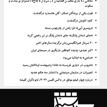
نگاهی به بازی محسن قصابیان در سریال «کلاغ»/ استراتژی مکث و
سکوت
فوت یکی از برندگان اسکار؛ گلن هانسارد درگذشت
کاوه کاویان درگذشت
«روسری آبی»؛ فرا رفتن از چارچوب بسته
«جای دندان پلنگ»؛ جای دندان پلنگ بر تن زخمی گربه
۲۰ سریال غیرانگلیسی‌زبان برگزیده سال‌های اخیر
اکبر عبدی؛ پدیده کم‌نظیر بازیگری در سینمای ایران
«سامی» به ایتالیا می‌رود
«غروب در دیاری غریب» به خانه اردیبهشت اودلاجان رسید
تغییرات در سازمان سینمایی با انتشار سه حکم جدید
درباره چهار فیلم موفق در باکس آفیس ۲۰۲۶/ نابودگران کلیشه