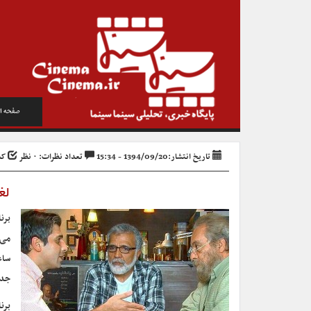
صفحه ا
تاریخ انتشار:1394/09/20 - 15:34
تعداد نظرات: ۰ نظر
کد خ
لغ
برن
می‌شود، امشب (
ساع
جدو
برن