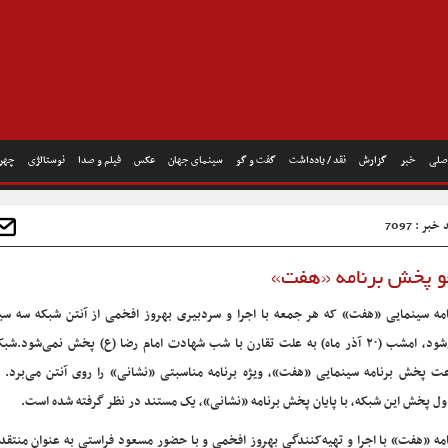
صلی
خبر
گزارش
نقد / یادداشت
گفت و گو
سینمای جهان
عکس
فیلم و صدا
نوستالژی
چهره
بر : 7097
و پخش برنامه «هفت»
امه سینمایی «هفت» که هر جمعه با اجرا و سردبیری بهروز افخمی از آنتن شبکه سه س
۲۰ آذر ماه) به علت تقارن با شب شهادت امام رضا (ع) پخش نمی‌شود.
شبک
ت پخش برنامه سینمایی «هفت»، ویژه برنامه مناسبتی «نشانی» را روی آنتن می‌برد. 
ل پخش این شبکه، با پایان پخش برنامه «نشانی»، یک مستند در نظر گرفته شده است.
امه «هفت» با اجرا و تهیه‌کنندگی بهروز افخمی و با حضور مسعود فراستی به عنوان منتقد