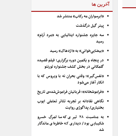
آخرین ها
«ابرسواران مه رکاب» منتشر شد
پیتر گیل درگذشت
سه جایزه جشنواره ایتالیایی به «مرد آرام»
رسید
«بیضایی‌خوانی» به «اژدهاک» رسید
در پنجاه و یکمین دوره برگزاری؛ فیلم قصیده
گلمکانی در بخش کشف جشنواره تورنتو
«نفس‌گیر»؛ وقتی بحران نه با ویروس که با
انکار آغاز می‌شود
«فراموشخانه»؛ قربانیان فراموش‌شده‌ی تاریخ
نگاهی نقادانه بر تجربه تئاتر تعاملی ایوب
بختیاری/ پداگوژی روایت
به مناسبت ۲۸ تیری که سالمرگ خسرو
شکیبایی بود/ دیداری که خاطره‌ای ماندگار
شد