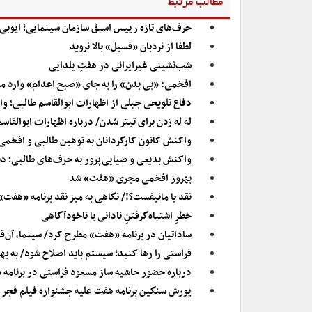
مطالب مرتبط
حرف‌های تازه رییس اسبق سازمان سینمایی؛ ایوبی:
لطفا از نردبان «فسیل» بالا نروید
شب‌نشینی غیرایرانی در هفتِ یلدایی
افخمی: «بی بدن» را به جای «صبح اعدام» وارد مس
دفاع تلویحی جبلی از اظهارات ابوالقاسم طالبی؛ وا
له له زدن برای تیتر شدن/ درباره اظهارات ابوالقاس
واکنش کانون کارگردانان به توهین طالبی و افخمی 
واکنش بدیعی و ضیایی‌پرور به حرف‌های طالبی؛ د
بهروز افخمی مجری «هفت» شد
نقد یا مانیفست؟!/ نگاهی به میز نقد برنامه «هفت
خطرِ اشتباه‌گرفتنِ نادانی با ناخودآگاهی
ساداتیان در برنامه «هفت» مطرح کرد/ سینما، آن‌ق
فراستی را رها کنید؛ سیستم باید اصلاح شود/ به
درباره حضور حاشیه ساز مسعود فراستی در برنامه
یورش سنگین برنامه هفت علیه جشنواره فیلم فجر +