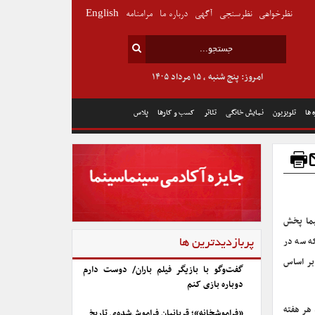
نظرخواهی
نظرسنجی
آگهی
درباره ما
مرامنامه
English
امروز: پنج شنبه , ۱۵ مرداد ۱۴۰۵
 ها
تلویزیون
نمایش خانگی
تئاتر
کسب و کارها
پلاس
یما پخش
ه سه در
پربازدیدترین ها
بر اساس
گفت‌وگو با بازیگر فیلم باران/ دوست دارم
دوباره بازی کنم
 هر هفته
«فراموشخانه»؛ قربانیان فراموش‌شده‌ی تاریخ