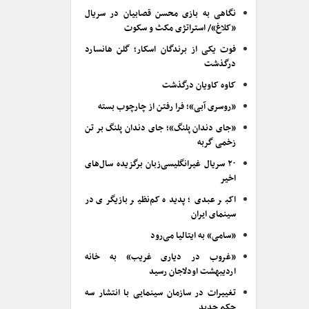
نگاهی به بازی محسن قصابیان در سریال
«کلاغ»/ استراتژی مکث و سکوت
فوت یکی از برندگان اسکار؛ گلن هانسارد
درگذشت
کاوه کاویان درگذشت
«روسری آبی»؛ فرا رفتن از چارچوب بسته
«جای دندان پلنگ»؛ جای دندان پلنگ بر تن
زخمی گربه
۲۰ سریال غیرانگلیسی‌زبان برگزیده سال‌های
اخیر
اکبر عبدی؛ پدیده کم‌نظیر بازیگری در
سینمای ایران
«سامی» به ایتالیا می‌رود
«غروب در دیاری غریب» به خانه
اردیبهشت اودلاجان رسید
تغییرات در سازمان سینمایی با انتشار سه
حکم جدید