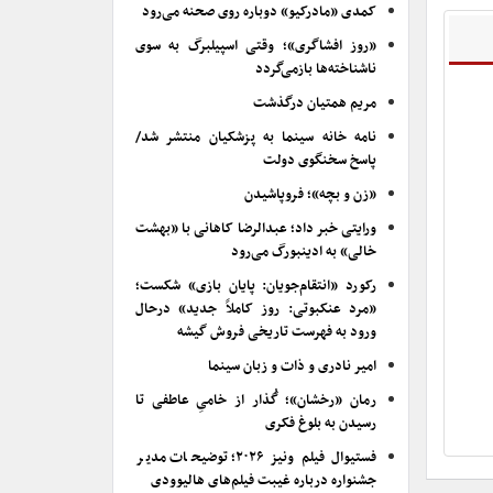
کمدی «مادرکیو» دوباره روی صحنه می‌رود
«روز افشاگری»؛ وقتی اسپیلبرگ به سوی
ناشناخته‌ها بازمی‌گردد
مریم همتیان درگذشت
نامه خانه سینما به پزشکیان منتشر شد/
پاسخ سخنگوی دولت
«زن و بچه»؛ فروپاشیدن
ورایتی خبر داد؛ عبدالرضا کاهانی با «بهشت
خالی» به ادینبورگ می‌رود
رکورد «انتقام‌جویان: پایان بازی» شکست؛
«مرد عنکبوتی: روز کاملاً جدید» درحال
ورود به فهرست تاریخی فروش گیشه
امیر نادری و ذات و زبان سینما
رمان «رخشان»؛ گُذار از خامیِ عاطفی تا
رسیدن به بلوغ فکری
فستیوال فیلم ونیز ۲۰۲۶؛ توضیحات مدیر
جشنواره درباره غیبت فیلم‌های هالیوودی