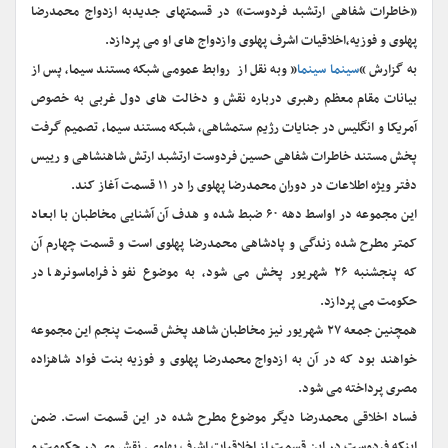
«خاطرات شفاهی ارتشبد فردوست» در قسمتهای جدیدبه
ازدواج محمدرضا
پهلوی و فوزیه
،
اخلاقیات اشرف پهلوی
وازدواج های او می پردازد.
به گزارش “
سینما سینما
” وبه نقل از روابط عمومی شبکه مستند سیما، پس از
بیانات مقام معظم رهبری درباره نقش و دخالت های دول غربی به خصوص
آمریکا و انگلیس در جنایات رژیم ستمشاهی، شبکه مستند سیما، تصمیم گرفت
پخش مستند خاطرات شفاهی حسین فردوست ارتشبد ارتش شاهنشاهی و رییس
دفتر ویژه اطلاعات در دوران محمدرضا پهلوی را در ۱۱ قسمت آغاز کند.
این مجموعه در اواسط دهه ۶۰ ضبط شده و هدف آن آشنایی مخاطبان با ابعاد
کمتر مطرح شده زندگی و پادشاهی محمدرضا پهلوی است و قسمت چهارم آن
که پنجشنبه ۲۶ شهریور پخش می شود، به موضوع
نفوذ فراماسونرها در
حکومت می پردازد.
همچنین جمعه ۲۷ شهریور نیز مخاطبان شاهد پخش قسمت پنجم این مجموعه
خواهند بود که در آن به ازدواج محمدرضا پهلوی و فوزیه بنت فواد شاهزاده
مصری پرداخته می شود.
فساد اخلاقی محمدرضا دیگر موضوع مطرح شده در این قسمت است. ضمن
اینکه فردوست در این قسمت از اخلاقیات اشرف پهلوی، نقش وی در حکومت و