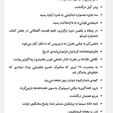
پیتر گیل درگذشت
سه جایزه جشنواره ایتالیایی به «مرد آرام» رسید
«بیضایی‌خوانی» به «اژدهاک» رسید
در پنجاه و یکمین دوره برگزاری؛ فیلم قصیده گلمکانی در بخش کشف
جشنواره تورنتو
«نفس‌گیر»؛ وقتی بحران نه با ویروس که با انکار آغاز می‌شود
«فراموشخانه»؛ قربانیان فراموش‌شده‌ی تاریخ
نگاهی نقادانه بر تجربه تئاتر تعاملی ایوب بختیاری/ پداگوژی روایت
به مناسبت ۲۸ تیری که سالمرگ خسرو شکیبایی بود/ دیداری که
خاطره‌ای ماندگار شد
کمدی «مادرکیو» دوباره روی صحنه می‌رود
«روز افشاگری»؛ وقتی اسپیلبرگ به سوی ناشناخته‌ها بازمی‌گردد
مریم همتیان درگذشت
نامه خانه سینما به پزشکیان منتشر شد/ پاسخ سخنگوی دولت
«زن و بچه»؛ فروپاشیدن