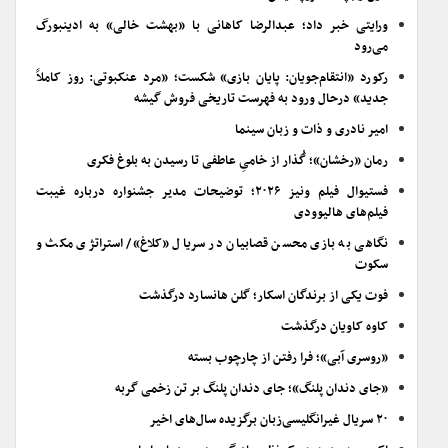
ورایتی خبر داد؛ عبدالرضا کاهانی با «بهشت خالی» به ادینبورگ
می‌رود
رکورد «انتقام‌جویان: پایان بازی» شکست؛ «مرد عنکبوتی: روز کاملاً
جدید» درحال ورود به فهرست تاریخی فروش گیشه
امیر نادری و ذات و زبان سینما
رمان «رخشان»؛ گُذار از خامیِ عاطفی تا رسیدن به بلوغ فکری
فستیوال فیلم ونیز ۲۰۲۶؛ توضیحات مدیر جشنواره درباره غیبت
فیلم‌های هالیوودی
نگاهی به بازی محسن قصابیان در سریال «کلاغ»/ استراتژی مکث و
سکوت
فوت یکی از برندگان اسکار؛ گلن هانسارد درگذشت
کاوه کاویان درگذشت
«روسری آبی»؛ فرا رفتن از چارچوب بسته
«جای دندان پلنگ»؛ جای دندان پلنگ بر تن زخمی گربه
۲۰ سریال غیرانگلیسی‌زبان برگزیده سال‌های اخیر