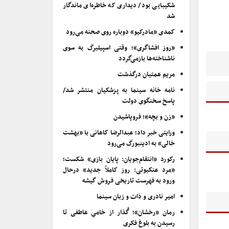
شکیبایی بود/ دیداری که خاطره‌ای ماندگار
شد
کمدی «مادرکیو» دوباره روی صحنه می‌رود
«روز افشاگری»؛ وقتی اسپیلبرگ به سوی
ناشناخته‌ها بازمی‌گردد
مریم همتیان درگذشت
نامه خانه سینما به پزشکیان منتشر شد/
پاسخ سخنگوی دولت
«زن و بچه»؛ فروپاشیدن
ورایتی خبر داد؛ عبدالرضا کاهانی با «بهشت
خالی» به ادینبورگ می‌رود
رکورد «انتقام‌جویان: پایان بازی» شکست؛
«مرد عنکبوتی: روز کاملاً جدید» درحال
ورود به فهرست تاریخی فروش گیشه
امیر نادری و ذات و زبان سینما
رمان «رخشان»؛ گُذار از خامیِ عاطفی تا
رسیدن به بلوغ فکری