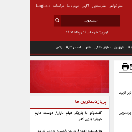
نظرخواهی
نظرسنجی
آگهی
درباره ما
مرامنامه
English
امروز: جمعه , ۱۶ مرداد ۱۴۰۵
 ها
تلویزیون
نمایش خانگی
تئاتر
کسب و کارها
پلاس
یز تایید
پربازدیدترین ها
 پرستویی
گفت‌وگو با بازیگر فیلم باران/ دوست دارم
دوباره بازی کنم
«فراموشخانه»؛ قربانیان فراموش‌شده‌ی تاریخ