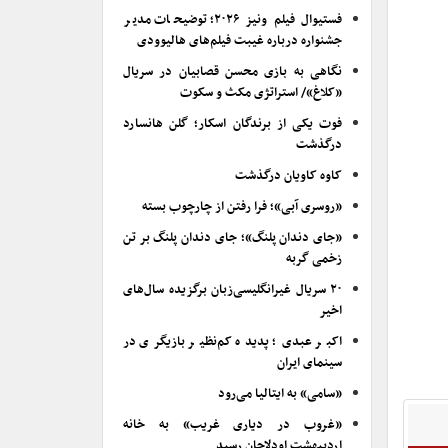
فستیوال فیلم ونیز ۲۰۲۶؛ توضیحات مدیر
جشنواره درباره غیبت فیلم‌های هالیوودی
نگاهی به بازی محسن قصابیان در سریال
«کلاغ»/ استراتژی مکث و سکوت
فوت یکی از برندگان اسکار؛ گلن هانسارد
درگذشت
کاوه کاویان درگذشت
«روسری آبی»؛ فرا رفتن از چارچوب بسته
«جای دندان پلنگ»؛ جای دندان پلنگ بر تن
زخمی گربه
۲۰ سریال غیرانگلیسی‌زبان برگزیده سال‌های
اخیر
اکبر عبدی؛ پدیده کم‌نظیر بازیگری در
سینمای ایران
«سامی» به ایتالیا می‌رود
«غروب در دیاری غریب» به خانه
اردیبهشت اودلاجان رسید