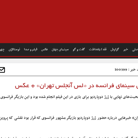
صلی
خبر
گزارش
نقد / یادداشت
گفت و گو
سینمای جهان
عکس
فیلم و صدا
نوستالژی
چهره
بر : 100399
 سینمای فرانسه در «لس آنجلس تهران» + عکس
ت‌های نهایی با ژرژ دوپاردیو برای بازی در این فیلم انجام شده بود و این بازیگر فرانسوی ن
ان» خبرهایی درباره حضور ژرژ دوپاردیو بازیگر مشهور فرانسوی که قرار بود نقشی که پرویز