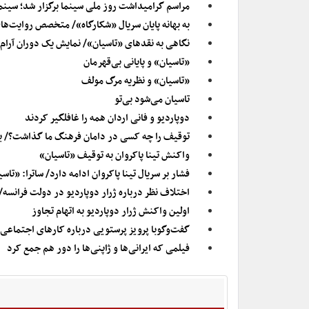
مراسم گرامیداشت روز ملی سینما برگزار شد؛ سین
به بهانه پایان سریال «شکارگاه»/ متخصص روایت‌های
نگاهی به نقدهای «تاسیان»/ نمایش یک دوران آرام،
«تاسیان» و پایانی بی‌قهرمان
«تاسیان» و نظریه مرگ مولف
تاسیان می‌شود بی‌تو
دوپاردیو و فانی اردان همه را غافلگیر کردند
توقیف را چه کسی در دامان فرهنگ ما گذاشت؟/ بی
واکنش تینا پاکروان به توقیف «تاسیان»
فشار بر سریال تینا پاکروان ادامه دارد/ ساترا: «تا
اختلاف نظر درباره ژرار دوپاردیو در دولت فرانسه
اولین واکنش ژرار دوپاردیو به اتهام تجاوز
گفت‌و‌گوبا پرویز پرستویی درباره کارهای اجتماع
فیلمی که ایرانی‌ها و ژاپنی‌ها را دور هم جمع کرد