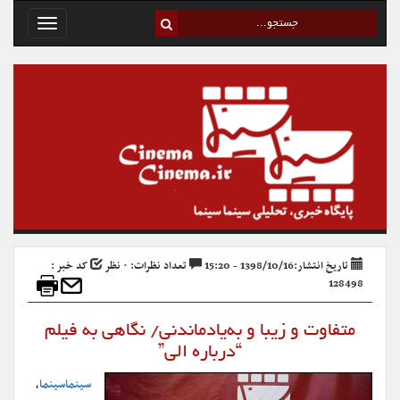
Toggle
avigation
تاریخ انتشار:1398/10/16 - 15:20
تعداد نظرات: ۰ نظر
کد خبر :
128498
متفاوت و زیبا و به‌یادماندنی/ نگاهی به فیلم
“درباره الی”
سینماسینما
،