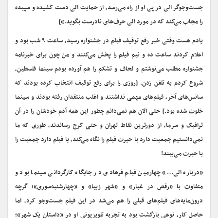
جست‌وجوگر الی در پی او از راه می‌رسد، از حمایت الی دست کشیده و سپیده
را مجاب می‌کند که در مورد الی حرف‌های نادرست بگوید.»]
یادم هست وقتی خبر رفع توقیف فیلم در جشنواره رسید، ساعت ۹ شب بود و
اعلام کردند ساعت ده و نیم فیلم را پخش می‌کنند و من چون برای خبرنامه
جشنواره مطلب می‌نوشتم و لحاف و تشکم را هم آورده بودم سینما فلسطین،
شروع کردم به تلفن زدن. [روزی را برای رفع توقیف انتخاب کرده بودند که
سانس‌های آخر، فیلم‌های مهمی نداشتند و اغلب منتقدان رفته بودند و سینما
خلوت شده بود.] حتی الان هم نمی‌دانم چطور این همه آدم خودشان را در آن
ترافیک و سرما، از دورترین نقاط تهران و حتی کرج رساندند، طوری که ما
نمی‌دانستیم جمعیت دارد با حیرت فیلم را نگاه می‌کند، یا فیلم دارد جمعیت را
با حیرت می‌بیند!
«درباره الی…» چهارمین فیلم فرهادی در جایگاه کارگردانی سینما بود و
متفاوت با «رقص در غبار» و «شهر زیبا» و «چهارشنبه‌سوری»؛ گرچه
درون‌مایه‌های فیلم‌های قبلی را هم می‌شد در این فیلم جست‌وجو کرد، اما
حاصلِ کار، نوعی بازگشت بود به تجربه‌ تلویزیونی او در «داستان یک شهر»؛