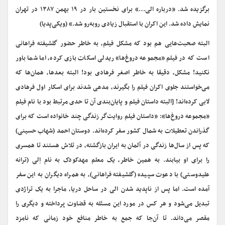
برگزیده شد. «درباره الی…» برای نخستین بار در ۱۹ بهمن ۱۳۸۷ در تهران
نمایش داده‌ شد. این اکران با استقبال زیادی روبه‌رو شد.» (ویکی‌پدیا)
البته صحبت‌هایی هم بود که مشکل فیلم، به خاطر حضور گلشیفته فراهانی
ا‌ست که در فیلم «مجموعه دروغ‌ها» ریدلی اسکات بازی کرده، اما شما باور
نکنید! مشکل، دقیقا به خاطر اصغر فرهادی بود! البته بعدها، همان‌ها که
می‌خواستند جلوی اکران فیلم را بگیرند، مدعی شدند برای اسکار اول فرهادی
لابی کرده‌اند! [البته داستان فیلم و پایان‌بندی آن تا حدی مرتبط بود با نام فیلم
«مجموعه دروغ‌ها»: «داستان فیلم روایت‌گر زندگی چند خانواده است که برای
گذراندن تعطیلات به شمال کشور سفر کرده‌اند. دوستان احمد (شهاب حسینی)
که پس از سال‌ها زندگی در آلمان به ایران بازگشته، در تلاش هستند تا همسری
را برای او بیابند. به همین خاطر، یک معلم مهدکودک به نام اِلی (ترانه
علیدوستی) با دعوت سپیده (گلشیفته فراهانی)، به همراه دیگران به این سفر
آمده ‌است. اما پس از ناپدید شدن الی در ساحل دریا، ماجرا به یک تراژدی
تبدیل می‌شود و هر کس در مورد این مسئله به قضاوت پرداخته و دیگری را
مقصر می‌داند. تا آن‌جا که جمع به خاطر منافع خود زمانی ‌که نامزد