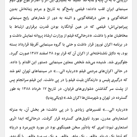
ارزیابی تا به آن پایه و مایه قد کشید که بسیاری این اثر را آغازگر موج نوی دوم
سینمای ایران لقب دادند؛ فیلمی پاسخ‌گو به تاریخ و مردم زمانه‌اش بدون
اضافه‌گویی و حتی درلفافه‌گویی و البته به دور از شعارهای رایج سینمای
پیرامونی‌اش؛ فیلمی که در عین آوانگارد بودن قدرت برقراری ارتباط با
مخاطبان عام را داشت. «درحالی‌که فیلم از وزارت ارشاد پروانه نمایش داشت و
در برنامه اکران نوروز قرار داشت و حتی با گروه سینمایی آفریقا قرارداد بسته
بود، به دلایل ناشناخته‌ای از اکران آن که قرار بود ۲۸ اسفند ۱۳۸۷ صورت گیرد،
جلوگیری شد. شنیده می‌شد شخص معاون سینمایی دستور این اقدام را داده.
در حالی اکران‌های مردمی فیلم «درباره الی…» در سینماهای تهران لغو شد
که درگیری پلیس و دارندگان بلیت فیلم را در پی داشت. این فیلم سرانجام پس
از پشت سر گذاشتن دشواری‌های فراوان، در تاریخ ۱۷ خرداد ۱۳۸۸ به‌ طور
گسترده در تهران و شهرستان‌ها اکران شد.» (ویکی‌پدیا)
«درباره الی…» تفسیرهای زیادی را در پی داشت؛ هر بخش آن، به منزله‌
استعاره‌ای مدرن، مورد تاویل‌های گسترده قرار گرفت، درحالی‌که ابدا اثری
استعاری نبود؛ امری که یادآور سخن همینگوی بود در مورد «پیرمرد و دریا»
که تنها یک دریای واقعی، یک ماهی واقعی و یک پیرمرد واقعی را آفریده،