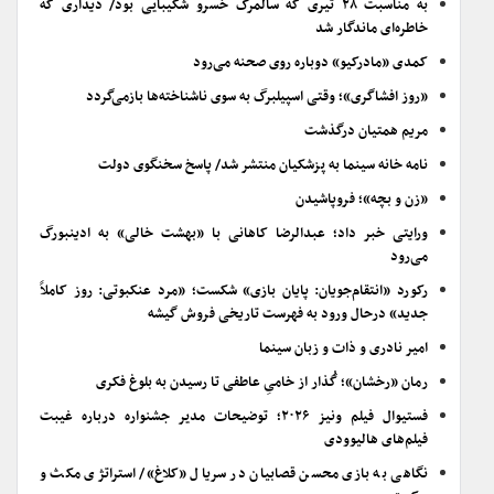
به مناسبت ۲۸ تیری که سالمرگ خسرو شکیبایی بود/ دیداری که
خاطره‌ای ماندگار شد
کمدی «مادرکیو» دوباره روی صحنه می‌رود
«روز افشاگری»؛ وقتی اسپیلبرگ به سوی ناشناخته‌ها بازمی‌گردد
مریم همتیان درگذشت
نامه خانه سینما به پزشکیان منتشر شد/ پاسخ سخنگوی دولت
«زن و بچه»؛ فروپاشیدن
ورایتی خبر داد؛ عبدالرضا کاهانی با «بهشت خالی» به ادینبورگ
می‌رود
رکورد «انتقام‌جویان: پایان بازی» شکست؛ «مرد عنکبوتی: روز کاملاً
جدید» درحال ورود به فهرست تاریخی فروش گیشه
امیر نادری و ذات و زبان سینما
رمان «رخشان»؛ گُذار از خامیِ عاطفی تا رسیدن به بلوغ فکری
فستیوال فیلم ونیز ۲۰۲۶؛ توضیحات مدیر جشنواره درباره غیبت
فیلم‌های هالیوودی
نگاهی به بازی محسن قصابیان در سریال «کلاغ»/ استراتژی مکث و