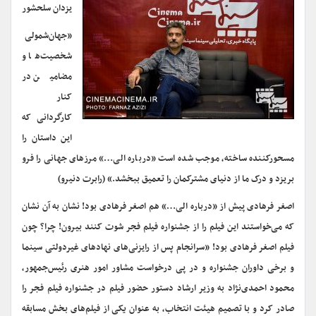
یزدان سلحشور
«جهان‌شمولی
شخصیت‌ها و
مضامین در
کنار
کارگردانی که
این داستان را
مسحورکننده ساخته، موجب شده‌ است «درباره الی…» مرزهای جهانی را فرو
بریزد و درک ما از دنیای مشترکمان را تعمیق ببخشد.» (رابرت دنیرو)
اصغر فرهادی پیش از «درباره الی…» هم اصغر فرهادی بود! نشان به آن نشان
که می‌خواستند این فیلم را از جشنواره فیلم فجر شوت کنند بیرون! چرا؟ چون
فیلم اصغر فرهادی بود! «سرانجام پس از رایزنی‌های نهادهای غیردولتی سینما
و برخی داوران جشنواره و در پی درخواست مشاور امور هنری رئیس‌جمهور،
محمود احمدی‌نژاد به وزیر ارشاد دستور حضور فیلم در جشنواره فیلم فجر را
صادر کرد و با تصمیم هیئت انتخاب، به عنوان یکی از فیلم‌های بخش مسابقه