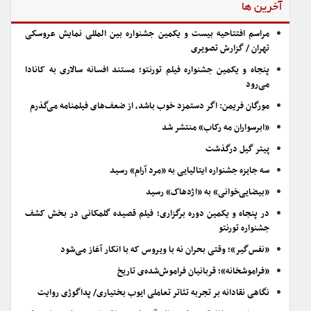
آخرین ها
مراسم افتتاحیه بیست و یکمین جشنواره بین المللی نمایش عروسکی
تهران / گزارش تصویری
پنجاه و یکمین جشنواره فیلم تورنتو؛ مستند افسانه سالاری به کانادا
می‌رود
مورگان فریمن: اگر دستمزد خوب باشد، از ضعف‌های فیلمنامه می‌گذرم
«ابرسواران مه رکاب» منتشر شد
پیتر گیل درگذشت
سه جایزه جشنواره ایتالیایی به «مرد آرام» رسید
«بیضایی‌خوانی» به «اژدهاک» رسید
در پنجاه و یکمین دوره برگزاری؛ فیلم قصیده گلمکانی در بخش کشف
جشنواره تورنتو
«نفس‌گیر»؛ وقتی بحران نه با ویروس که با انکار آغاز می‌شود
«فراموشخانه»؛ قربانیان فراموش‌شده‌ی تاریخ
نگاهی نقادانه بر تجربه تئاتر تعاملی ایوب بختیاری/ پداگوژی روایت