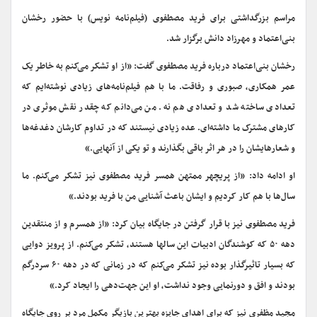
مراسم بزرگداشتی برای فرید مصطفوی (فیلم‌نامه نویس) با حضور رخشان
بنی‌اعتماد و مهرزاد دانش برگزار شد.
رخشان بنی‌اعتماد درباره‌ فرید مصطفوی گفت: «از او تشکر می‌کنم به خاطر یک
عمر همکاری، صبوری و رفاقت. ما با هم فیلم‌نامه‌های زیادی نوشته‌ایم که
تعدادی ساخته شد و تعدادی هم نه. من می‌دانم که چقدر نقش موثری در
کارهای مشترک ما داشته‌ای. عده زیادی نیستند که در تداوم کارشان دغدغه‌ها
و شعارهایشان را در هر اثر باقی بگذارند و تو یکی از آنهایی.»
او ادامه داد: «از پریچهر ممتهن همسر فرید مصطفوی نیز تشکر می‌کنم. ما
سال‌ها با هم کار کردیم و ایشان باعث آشنایی من با فرید بودند.»
فرید مصطفوی نیز با قرار گرفتن در جایگاه بیان کرد: «از همسرم و از منتقدین
دهه ۵۰ که کوشندگان ادبیات این سالها هستند، تشکر می‌کنم. از پرویز دوایی
که بسیار تاثیرگذار بوده نیز تشکر می‌کنم که در زمانی که در دهه ۶۰ سردرگم
بودند و افق و دورنمایی وجود نداشت، او این جهت‌دهی را ایجاد کرد.»
مجید مظفری نیز که برای اهدای جایزه بهترین بازیگر مکمل مرد بر روی جایگاه