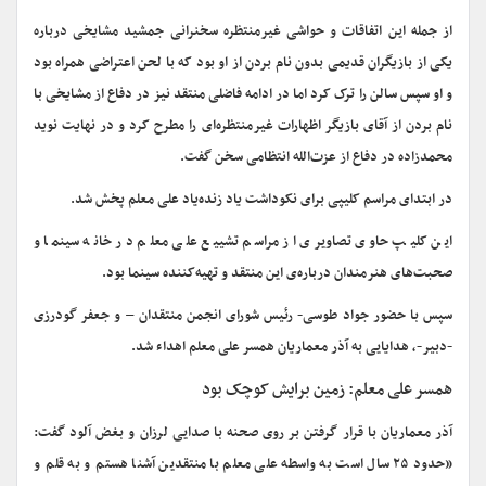
از جمله این اتفاقات و حواشی غیرمنتظره سخنرانی جمشید مشایخی درباره‌
یکی از بازیگران قدیمی بدون نام بردن از او بود که با لحن اعتراضی همراه بود
و او سپس سالن را ترک کرد اما در ادامه فاضلی منتقد نیز در دفاع از مشایخی با
نام بردن از آقای بازیگر اظهارات غیرمنتظره‌ای را مطرح کرد و در نهایت نوید
محمدزاده در دفاع از عزت‌الله انتظامی سخن گفت.
در ابتدای مراسم کلیپی برای نکوداشت یاد زنده‌یاد علی معلم پخش شد.
این کلیپ حاوی تصاویری از مراسم تشییع علی معلم در خانه سینما و
صحبت‌های هنرمندان درباره‌ی این منتقد و تهیه‌کننده سینما بود.
سپس با حضور جواد طوسی- رئیس شورای انجمن منتقدان – و جعفر گودرزی
-دبیر-، هدایایی به آذر معماریان همسر علی معلم اهداء شد.
همسر علی معلم: زمین برایش کوچک بود
آذر معماریان با قرار گرفتن بر روی صحنه با صدایی لرزان و بغض آلود گفت:
«حدود ۲۵ سال است به واسطه علی معلم با منتقدین آشنا هستم و به قلم و