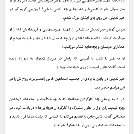
در ادامه کمند امیر سلیمانی نیز درباره‌ی گوهر خیراندیش گفت: اگر روزی از
من سوال شود که می‌خواهد جای چه کسی باشی؟! من می‌گویم گوهر
خیراندیش. من روی پای ایشان بزرگ شدم.
سپس گوهر خیراندیش با تشکر از کمند امیرسلیمانی و فرزندانش که از او
مراقبت کردند، ادامه داد: «در این چند سال که در دیار غربت بودم از
همکاری دوستان و بچه‌هایم تشکر می‌کنم.»
او به طنز با اشاره به آسیبی که پایش در سریال «دیوار به دیوار» دیده
است،گفت: «این آسیب از روی شیطنت نبود.»
خیراندیش در پایان با یادی از جمشید اسماعیل خانی (همسرش)، روح‌اش را در
این مراسم حاضر دید.
در ادامه یوسفی‌نژاد کارگردان «خانه» که جایزه خلاقیت و استعداد درخشان
ویژه‌ فیلم‌سازان اول را بطور مشترک با کارگردان «ویلایی‌ها» دریافت کرد، در
سخنانی گفت: «این جایزه را تقدیم می‌کنم به کسانی که پشت درها قرار دارند و
با استعداد هستند ولی نمی‌توانند شکوفا شوند.»