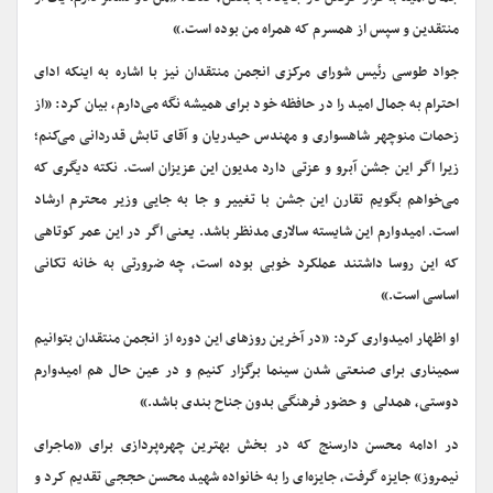
منتقدین و سپس از همسرم که همراه من بوده است.»
جواد طوسی رئیس شورای مرکزی انجمن منتقدان نیز با اشاره به اینکه ادای
احترام به جمال امید را در حافظه خود برای همیشه نگه می‌دارم، بیان کرد: «از
زحمات منوچهر شاهسواری و مهندس حیدریان و آقای تابش قدردانی می‌کنم؛
زیرا اگر این جشن آبرو و عزتی دارد مدیون این عزیزان است. نکته دیگری که
می‌خواهم بگویم تقارن این جشن با تغییر و جا به جایی وزیر محترم ارشاد
است. امیدوارم این شایسته سالاری مدنظر باشد. یعنی اگر در این عمر کوتاهی
که این روسا داشتند عملکرد خوبی بوده است، چه ضرورتی به خانه تکانی
اساسی است.»
او اظهار امیدواری کرد: «در آخرین روزهای این دوره از انجمن منتقدان بتوانیم
سمیناری برای صنعتی شدن سینما برگزار کنیم و در عین حال هم امیدوارم
دوستی، همدلی و حضور فرهنگی بدون جناح بندی باشد.»
در ادامه محسن دارسنج که در بخش بهترین چهره‌پردازی برای «ماجرای
نیمروز» جایزه گرفت، جایزه‌ای را به خانواده شهید محسن حججی تقدیم کرد و