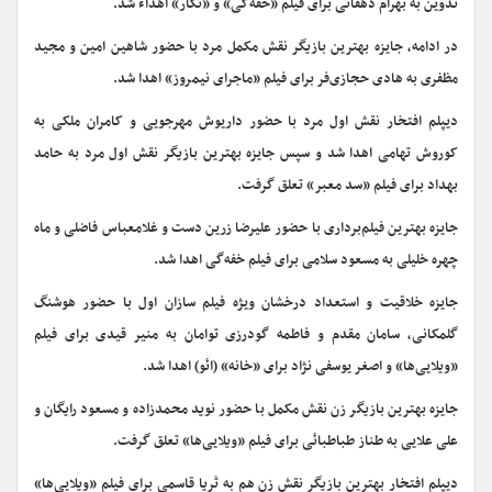
تدوین به بهرام دهقانی برای فیلم «خفه‌گی» و «نگار» اهداء شد.
در ادامه، جایزه بهترین بازیگر نقش مکمل مرد با حضور شاهین امین و مجید
مظفری به هادی حجازی‌فر برای فیلم «ماجرای نیمروز» اهدا شد.
دیپلم افتخار نقش اول مرد با حضور داریوش مهرجویی و کامران ملکی به
کوروش تهامی اهدا شد و سپس جایزه بهترین بازیگر نقش اول مرد به حامد
بهداد برای فیلم «سد معبر» تعلق گرفت.
جایزه بهترین فیلم‌برداری با حضور علیرضا زرین دست و غلامعباس فاضلی و ماه
چهره خلیلی به مسعود سلامی برای فیلم خفه‌گی اهدا شد.
جایزه خلاقیت و استعداد درخشان ویژه فیلم سازان اول با حضور هوشنگ
گلمکانی، سامان مقدم و فاطمه گودرزی توامان به منیر قیدی برای فیلم
«ویلایی‌ها» و اصغر یوسفی نژاد برای «خانه» (ائو) اهدا شد.
جایزه بهترین بازیگر زن نقش مکمل با حضور نوید محمدزاده و مسعود رایگان و
علی علایی به طناز طباطبائی برای فیلم «ویلایی‌ها» تعلق گرفت.
دیپلم افتخار بهترین بازیگر نقش زن هم به ثریا قاسمی برای فیلم «ویلایی‌ها»