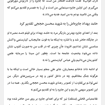
«رگ خواب» گفت: «باعث افتخار من است که جایزه را از داریوش مهرجویی
می‌گیرم. این اولین جایزه سینمایی من است و آن را به همسرم تقدیم می‌کنم که
وقتی من ناامید بودم به من امید هدیه می‌داد.»
حامد بهداد جایزه‌اش را به شهید محسن حججی تقدیم کرد
بعد از اهدای جایزه بهترین بازیگر مرد به حامد بهداد برای فیلم «سد معبر» او
در جایگاه حاضر شد و با اشاره به اینکه ما به فوت عالیجناب کیارستمی واکنش
مناسبی نشان ندادیم، افزود: «آن چیزی که در قلب من به صورت آشوب نشان
داده می‌شود وضعیت جامعه ما است. چطور ابن سینا را سرمایه علمی
کشورمان می‌دانیم ولی عباس کیارستمی را نه.»
او ادامه داد: «خانم معماریان، جای علی معلم بسیار خالی است و اینکه ما با
هرگونه جنگ مخالفیم. چه در داخل کشور و چه در سرزمین‌های دیگر. من
نمی‌توانم بی‌تفاوت از تصویر رعنای شهید محسن حججی بگذرم. همه ما در
این تصویر سهمی داریم و این جایزه را به او تقدیم می‌کنم.»
غلامعباس فاضلی (منتقد) نیز که برای اهدای جایزه بر روی سن حاضر شده بود