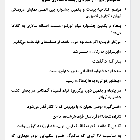
شاعرانگیِ فروغ؛ از تجربه‌ی زیسته تا معماری تصویر
مراسم افتتاحیه بیست و یکمین جشنواره بین المللی نمایش عروسکی
تهران / گزارش تصویری
پنجاه و یکمین جشنواره فیلم تورنتو؛ مستند افسانه سالاری به کانادا
می‌رود
مورگان فریمن: اگر دستمزد خوب باشد، از ضعف‌های فیلمنامه می‌گذرم
«ابرسواران مه رکاب» منتشر شد
پیتر گیل درگذشت
سه جایزه جشنواره ایتالیایی به «مرد آرام» رسید
«بیضایی‌خوانی» به «اژدهاک» رسید
در پنجاه و یکمین دوره برگزاری؛ فیلم قصیده گلمکانی در بخش کشف
جشنواره تورنتو
«نفس‌گیر»؛ وقتی بحران نه با ویروس که با انکار آغاز می‌شود
«فراموشخانه»؛ قربانیان فراموش‌شده‌ی تاریخ
نگاهی نقادانه بر تجربه تئاتر تعاملی ایوب بختیاری/ پداگوژی روایت
به مناسبت ۲۸ تیری که سالمرگ خسرو شکیبایی بود/ دیداری که