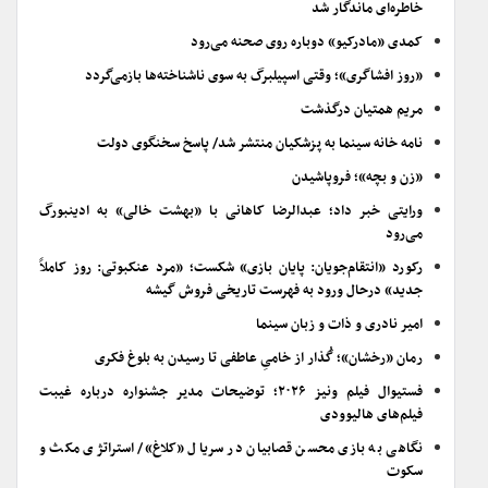
خاطره‌ای ماندگار شد
کمدی «مادرکیو» دوباره روی صحنه می‌رود
«روز افشاگری»؛ وقتی اسپیلبرگ به سوی ناشناخته‌ها بازمی‌گردد
مریم همتیان درگذشت
نامه خانه سینما به پزشکیان منتشر شد/ پاسخ سخنگوی دولت
«زن و بچه»؛ فروپاشیدن
ورایتی خبر داد؛ عبدالرضا کاهانی با «بهشت خالی» به ادینبورگ
می‌رود
رکورد «انتقام‌جویان: پایان بازی» شکست؛ «مرد عنکبوتی: روز کاملاً
جدید» درحال ورود به فهرست تاریخی فروش گیشه
امیر نادری و ذات و زبان سینما
رمان «رخشان»؛ گُذار از خامیِ عاطفی تا رسیدن به بلوغ فکری
فستیوال فیلم ونیز ۲۰۲۶؛ توضیحات مدیر جشنواره درباره غیبت
فیلم‌های هالیوودی
نگاهی به بازی محسن قصابیان در سریال «کلاغ»/ استراتژی مکث و
سکوت