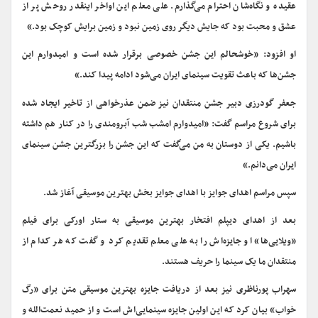
عقیده و نگاه‌شان احترام می‌گذارم. علی معلم این اواخر اینقدر روحش پر از
عشق و محبت بود که جایش دیگر روی زمین نبود و زمین برایش کوچک بود.»
او افزود: «خوشحالم این جشن خصوصی برقرار شده است و امیدوارم این
جشن‌ها که باعث تقویت سینمای ایران می‌شود ادامه پیدا کند.»
جعفر گودرزی دبیر جشن منتقدان
نیز ضمن عذرخواهی از تاخیر ایجاد شده
برای شروع مراسم گفت: «امیدوارم امشب شب آبرومندی را در کنار هم داشته
باشیم. یکی از دوستان به من می‌گفت که این جشن را بزرگترین جشن سینمای
ایران می‌دانم.»
سپس مراسم اهدای جوایز با اهدای جوایز بخش بهترین موسیقی آغاز شد.
بعد از اهدای دیپلم افتخار بهترین موسیقی به ستار اورکی برای فیلم
«ویلایی‌ها» او جایزه‌اش را به علی معلم تقدیم کرد و گفت که هر کدام از
منتقدان ما یک سینما را حریف هستند.
سهراب پورناظری نیز بعد از دریافت جایزه بهترین موسیقی متن برای «رگ
خواب» بیان کرد که این اولین جایزه سینمایی‌اش است و از حمید نعمت‌الله و