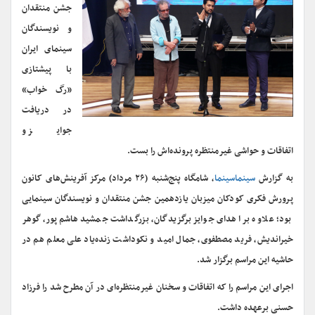
جشن منتقدان
و نویسندگان
سینمای ایران
با پیشتازی
«رگ خواب»
در دریافت
جوایز و
اتفاقات و حواشی غیرمنتظره پرونده‌اش را بست.
به گزارش
سینماسینما
، شامگاه پنج‌شنبه (۲۶ مرداد) مرکز آفرینش‌های کانون
پرورش فکری کودکان میزبان یازدهمین جشن منتقدان و نویسندگان سینمایی
بود؛ علاوه بر اهدای جوایز برگزیدگان، بزرگداشت جمشید هاشم‌پور، گوهر
خیراندیش، فرید مصطفوی، جمال امید و نکوداشت زنده‌یاد علی معلم هم در
حاشیه این مراسم برگزار شد.
اجرای این مراسم را که اتفاقات و سخنان غیرمنتظره‌ای در آن مطرح شد را فرزاد
حسنی برعهده داشت.