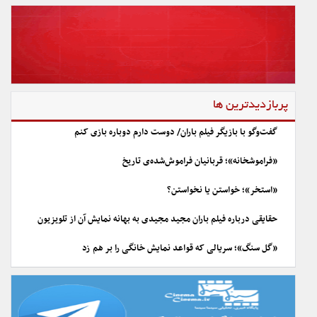
پربازدیدترین ها
گفت‌وگو با بازیگر فیلم باران/ دوست دارم دوباره بازی کنم
«فراموشخانه»؛ قربانیان فراموش‌شده‌ی تاریخ
«استخر»؛ خواستن یا نخواستن؟
حقایقی درباره فیلم باران مجید مجیدی به بهانه نمایش آن از تلویزیون
«گل سنگ»؛ سریالی که قواعد نمایش خانگی را بر هم زد