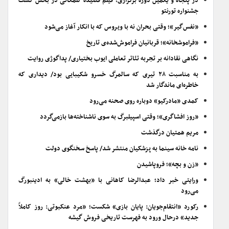
در پنجاه و یکمین دوره برگزاری؛ فیلم قصیده گلمکانی در بخش کشف
جشنواره تورنتو
«نفس‌گیر»؛ وقتی بحران نه با ویروس که با انکار آغاز می‌شود
«فراموشخانه»؛ قربانیان فراموش‌شده‌ی تاریخ
نگاهی نقادانه بر تجربه تئاتر تعاملی ایوب بختیاری/ پداگوژی روایت
به مناسبت ۲۸ تیری که سالمرگ خسرو شکیبایی بود/ دیداری که
خاطره‌ای ماندگار شد
کمدی «مادرکیو» دوباره روی صحنه می‌رود
«روز افشاگری»؛ وقتی اسپیلبرگ به سوی ناشناخته‌ها بازمی‌گردد
مریم همتیان درگذشت
نامه خانه سینما به پزشکیان منتشر شد/ پاسخ سخنگوی دولت
«زن و بچه»؛ فروپاشیدن
ورایتی خبر داد؛ عبدالرضا کاهانی با «بهشت خالی» به ادینبورگ
می‌رود
رکورد «انتقام‌جویان: پایان بازی» شکست؛ «مرد عنکبوتی: روز کاملاً
جدید» درحال ورود به فهرست تاریخی فروش گیشه