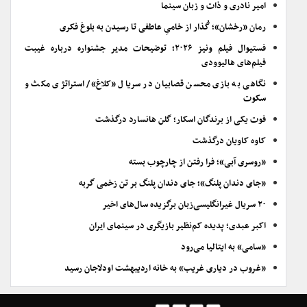
امیر نادری و ذات و زبان سینما
رمان «رخشان»؛ گُذار از خامیِ عاطفی تا رسیدن به بلوغ فکری
فستیوال فیلم ونیز ۲۰۲۶؛ توضیحات مدیر جشنواره درباره غیبت
فیلم‌های هالیوودی
نگاهی به بازی محسن قصابیان در سریال «کلاغ»/ استراتژی مکث و
سکوت
فوت یکی از برندگان اسکار؛ گلن هانسارد درگذشت
کاوه کاویان درگذشت
«روسری آبی»؛ فرا رفتن از چارچوب بسته
«جای دندان پلنگ»؛ جای دندان پلنگ بر تن زخمی گربه
۲۰ سریال غیرانگلیسی‌زبان برگزیده سال‌های اخیر
اکبر عبدی؛ پدیده کم‌نظیر بازیگری در سینمای ایران
«سامی» به ایتالیا می‌رود
«غروب در دیاری غریب» به خانه اردیبهشت اودلاجان رسید