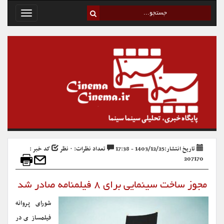
Toggle
avigation
تاریخ انتشار:1403/12/25 - 17:38
تعداد نظرات: ۰ نظر
کد خبر :
207170
مجوز ساخت سینمایی برای ۸ فیلمنامه صادر شد
شورای پروانه
فیلمسازی در