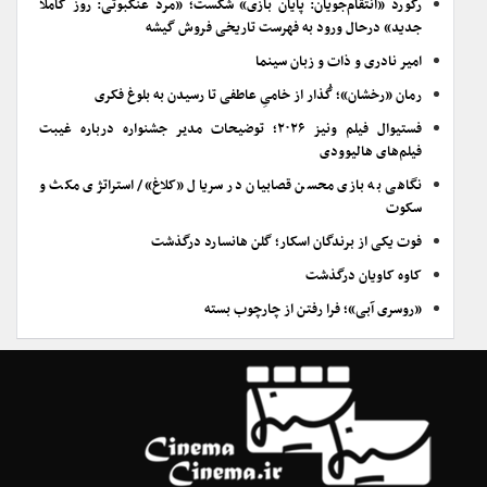
رکورد «انتقام‌جویان: پایان بازی» شکست؛ «مرد عنکبوتی: روز کاملاً
جدید» درحال ورود به فهرست تاریخی فروش گیشه
امیر نادری و ذات و زبان سینما
رمان «رخشان»؛ گُذار از خامیِ عاطفی تا رسیدن به بلوغ فکری
فستیوال فیلم ونیز ۲۰۲۶؛ توضیحات مدیر جشنواره درباره غیبت
فیلم‌های هالیوودی
نگاهی به بازی محسن قصابیان در سریال «کلاغ»/ استراتژی مکث و
سکوت
فوت یکی از برندگان اسکار؛ گلن هانسارد درگذشت
کاوه کاویان درگذشت
«روسری آبی»؛ فرا رفتن از چارچوب بسته