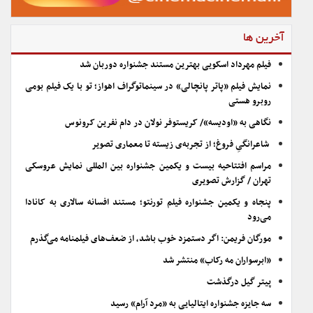
آخرین ها
فیلم مهرداد اسکویی بهترین مستند جشنواره دوربان شد
نمایش فیلم «پاتر پانچالی» در سینماتوگراف اهواز؛ تو با یک فیلم بومی
روبرو هستی
نگاهی به «اودیسه»/ کریستوفر نولان در دام نفرین کرونوس
شاعرانگیِ فروغ؛ از تجربه‌ی زیسته تا معماری تصویر
مراسم افتتاحیه بیست و یکمین جشنواره بین المللی نمایش عروسکی
تهران / گزارش تصویری
پنجاه و یکمین جشنواره فیلم تورنتو؛ مستند افسانه سالاری به کانادا
می‌رود
مورگان فریمن: اگر دستمزد خوب باشد، از ضعف‌های فیلمنامه می‌گذرم
«ابرسواران مه رکاب» منتشر شد
پیتر گیل درگذشت
سه جایزه جشنواره ایتالیایی به «مرد آرام» رسید