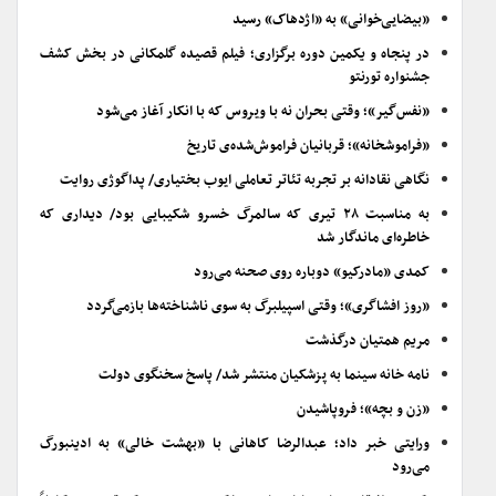
«بیضایی‌خوانی» به «اژدهاک» رسید
در پنجاه و یکمین دوره برگزاری؛ فیلم قصیده گلمکانی در بخش کشف
جشنواره تورنتو
«نفس‌گیر»؛ وقتی بحران نه با ویروس که با انکار آغاز می‌شود
«فراموشخانه»؛ قربانیان فراموش‌شده‌ی تاریخ
نگاهی نقادانه بر تجربه تئاتر تعاملی ایوب بختیاری/ پداگوژی روایت
به مناسبت ۲۸ تیری که سالمرگ خسرو شکیبایی بود/ دیداری که
خاطره‌ای ماندگار شد
کمدی «مادرکیو» دوباره روی صحنه می‌رود
«روز افشاگری»؛ وقتی اسپیلبرگ به سوی ناشناخته‌ها بازمی‌گردد
مریم همتیان درگذشت
نامه خانه سینما به پزشکیان منتشر شد/ پاسخ سخنگوی دولت
«زن و بچه»؛ فروپاشیدن
ورایتی خبر داد؛ عبدالرضا کاهانی با «بهشت خالی» به ادینبورگ
می‌رود