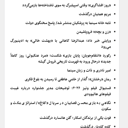
«روز افشاگری»؛ وقتی اسپیلبرگ به سوی ناشناخته‌ها بازمی‌گردد
مریم همتیان درگذشت
نامه خانه سینما به پزشکیان منتشر شد/ پاسخ سخنگوی دولت
«زن و بچه»؛ فروپاشیدن
ورایتی خبر داد؛ عبدالرضا کاهانی با «بهشت خالی» به ادینبورگ
می‌رود
رکورد «انتقام‌جویان: پایان بازی» شکست؛ «مرد عنکبوتی: روز کاملاً
جدید» درحال ورود به فهرست تاریخی فروش گیشه
امیر نادری و ذات و زبان سینما
رمان «رخشان»؛ گُذار از خامیِ عاطفی تا رسیدن به بلوغ فکری
فستیوال فیلم ونیز ۲۰۲۶؛ توضیحات مدیر جشنواره درباره غیبت
فیلم‌های هالیوودی
نگاهی به بازی محسن قصابیان در سریال «کلاغ»/ استراتژی مکث و
سکوت
فوت یکی از برندگان اسکار؛ گلن هانسارد درگذشت
کاوه کاویان درگذشت