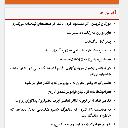
آخرین ها
مورگان فریمن: اگر دستمزد خوب باشد، از ضعف‌های فیلمنامه می‌گذرم
«ابرسواران مه رکاب» منتشر شد
پیتر گیل درگذشت
سه جایزه جشنواره ایتالیایی به «مرد آرام» رسید
«بیضایی‌خوانی» به «اژدهاک» رسید
در پنجاه و یکمین دوره برگزاری؛ فیلم قصیده گلمکانی در بخش کشف
جشنواره تورنتو
«نفس‌گیر»؛ وقتی بحران نه با ویروس که با انکار آغاز می‌شود
«فراموشخانه»؛ قربانیان فراموش‌شده‌ی تاریخ
نگاهی نقادانه بر تجربه تئاتر تعاملی ایوب بختیاری/ پداگوژی روایت
به مناسبت ۲۸ تیری که سالمرگ خسرو شکیبایی بود/ دیداری که
خاطره‌ای ماندگار شد
کمدی «مادرکیو» دوباره روی صحنه می‌رود