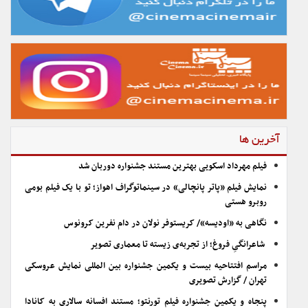
آخرین ها
فیلم مهرداد اسکویی بهترین مستند جشنواره دوربان شد
نمایش فیلم «پاتر پانچالی» در سینماتوگراف اهواز؛ تو با یک فیلم بومی
روبرو هستی
نگاهی به «اودیسه»/ کریستوفر نولان در دام نفرین کرونوس
شاعرانگیِ فروغ؛ از تجربه‌ی زیسته تا معماری تصویر
مراسم افتتاحیه بیست و یکمین جشنواره بین المللی نمایش عروسکی
تهران / گزارش تصویری
پنجاه و یکمین جشنواره فیلم تورنتو؛ مستند افسانه سالاری به کانادا