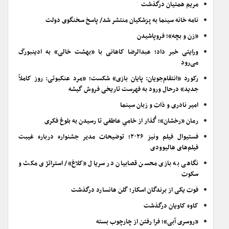
مریم همتیان درگذشت
نامه خانه سینما به پزشکیان منتشر شد/ پاسخ سخنگوی دولت
«زن و بچه»؛ فروپاشیدن
ورایتی خبر داد؛ عبدالرضا کاهانی با «بهشت خالی» به ادینبورگ
می‌رود
رکورد «انتقام‌جویان: پایان بازی» شکست؛ «مرد عنکبوتی: روز کاملاً
جدید» درحال ورود به فهرست تاریخی فروش گیشه
امیر نادری و ذات و زبان سینما
رمان «رخشان»؛ گُذار از خامیِ عاطفی تا رسیدن به بلوغ فکری
فستیوال فیلم ونیز ۲۰۲۶؛ توضیحات مدیر جشنواره درباره غیبت
فیلم‌های هالیوودی
نگاهی به بازی محسن قصابیان در سریال «کلاغ»/ استراتژی مکث و
سکوت
فوت یکی از برندگان اسکار؛ گلن هانسارد درگذشت
کاوه کاویان درگذشت
«روسری آبی»؛ فرا رفتن از چارچوب بسته