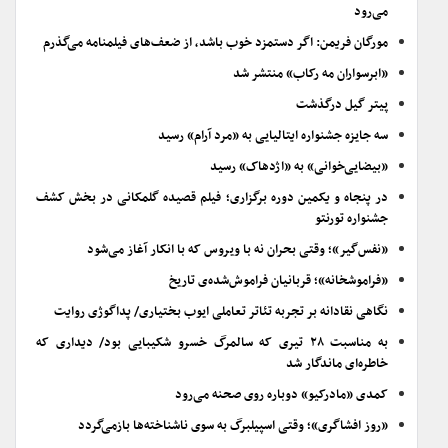
می‌رود
مورگان فریمن: اگر دستمزد خوب باشد، از ضعف‌های فیلمنامه می‌گذرم
«ابرسواران مه رکاب» منتشر شد
پیتر گیل درگذشت
سه جایزه جشنواره ایتالیایی به «مرد آرام» رسید
«بیضایی‌خوانی» به «اژدهاک» رسید
در پنجاه و یکمین دوره برگزاری؛ فیلم قصیده گلمکانی در بخش کشف
جشنواره تورنتو
«نفس‌گیر»؛ وقتی بحران نه با ویروس که با انکار آغاز می‌شود
«فراموشخانه»؛ قربانیان فراموش‌شده‌ی تاریخ
نگاهی نقادانه بر تجربه تئاتر تعاملی ایوب بختیاری/ پداگوژی روایت
به مناسبت ۲۸ تیری که سالمرگ خسرو شکیبایی بود/ دیداری که
خاطره‌ای ماندگار شد
کمدی «مادرکیو» دوباره روی صحنه می‌رود
«روز افشاگری»؛ وقتی اسپیلبرگ به سوی ناشناخته‌ها بازمی‌گردد