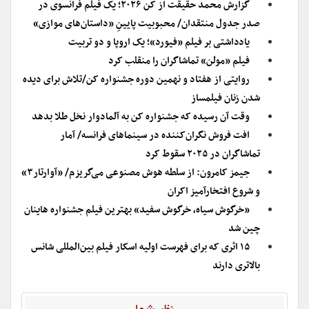
گزارش محمد حقیقت از کن ۲۰۲۶؛ یک فیلم فرانسوی در
صدر جدول منتقدان/ محبوبیت پایینِ «داستان‌های موازی»
یادداشتی بر فیلم «فیورد»؛ یک اروپا و دو تربیت
فیلم «مولن» تماشاگران را منقلب کرد
روایتی از هفتاد و نهمین دوره جشنواره کن/تلاش برای دیده
شدن زنان فیلمساز
وقت آن رسیده که جشنواره کن به آلمادوار نخل طلا بدهد
افت فروش نگران‌کننده در سینماهای فرانسه/ آمار
تماشاگران در ۲۰۲۵ سقوط کرد
جیمز کامرون: از سلطه هوش مصنوعی می‌گریزم/ «آوارتار۳»
و شروع افتخار‌آمیز اکران
«خرگوش سیاه، خرگوش سفید» بهترین فیلم جشنواره هاینان
چین شد
‌۱۵ اثری که برای فهرست اولیه اسکار فیلم بین‌المللی شانس
بالاتری دارند