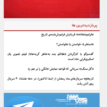
پربازدیدترین ها
«فراموشخانه»؛ قربانیان فراموش‌شده‌ی تاریخ
«استخر»؛ خواستن یا نخواستن؟
گفت‌وگو با کارگردان «طلاقم بده به خاطر گربه ها»/ فیلم تصویر یک
اسکیزوفرنی حاد است
«گل سنگ»؛ سریالی که قواعد نمایش خانگی را بر هم زد
تاریخچه سریال‌های ماه رمضان از ابتدا تاکنون/ در دهه هشتاد ۴۰ سریال
روی آنتن رفت