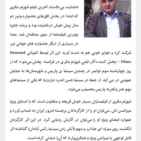
«جنایت بی‌دقت»، آخرین فیلم شهرام مکری
که ابتدا در بخش افق‌های جشنواره ونیز دو
سال پیش خوش درخشیده بود ‌و برنده جایزه
بهترین فیلمنامه از سوی منتقدان شد، بعدا
در بسیاری از دیگر جشنواره های جهانی نیز
شرکت کرد و جوایز خوبی هم به دست آورد. این اثر توسط کمپانی Damned
Films – پخش کننده آثار قبلی شهرام مکری در فرانسه- پخش می‌شود که از
روز چهارشنبه سوم نوامبر در چندین سینما ی‌ پاریس و شهرستان‌ها به نمایش
عمومی در می آید. از جمله در سینما «سن اندره درارت» که یکی از سینماهای
مهم هنر وتجربه پاریس محسوب می‌شود.
شهرام مکری از فیلمسازان بسیار خوش قریحه و متفاوت است که با استایل ویژه
میزانسن اش، می‌توان او را از کارگردانان برجسته امروز ایران به حساب آورد و
همواره امضای ویژه او را می‌توان در آثارش ردیابی کرد. در این اثر کارگردان
انگشت روی سوژه ای جذاب و مهم (آتش زدن سینما رکس آبادان) گذاشته ‌اثر
قابل توجهی با میزانس ویژه و «مکری‌وار» که آن‌را دیدنی کرده است.