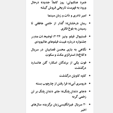
«مرد عنکبوتی: روز کاملاً جدید» درحال
ورود به فهرست تاریخی فروش گیشه
امیر نادری و ذات و زبان سینما
رمان «رخشان»؛ گُذار از خامیِ عاطفی تا
رسیدن به بلوغ فکری
فستیوال فیلم ونیز ۲۰۲۶؛ توضیحات مدیر
جشنواره درباره غیبت فیلم‌های هالیوودی
نگاهی به بازی محسن قصابیان در سریال
«کلاغ»/ استراتژی مکث و سکوت
فوت یکی از برندگان اسکار؛ گلن هانسارد
درگذشت
کاوه کاویان درگذشت
«روسری آبی»؛ فرا رفتن از چارچوب بسته
«جای دندان پلنگ»؛ جای دندان پلنگ بر تن
زخمی گربه
۲۰ سریال غیرانگلیسی‌زبان برگزیده سال‌های
اخیر