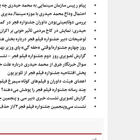
پیام رییس سازمان سینمایی به محمد حیدری چه ب
احتمال وداع محمد حیدری با موزه سینما/ مدیری باس
بررسی دوتابعیتی‌بودن داوران جشنواره فجر در ک
حیدری: نمایش در کاخ مردمی تاثیر خوبی بر اکران
توضیحات دبیر جشنواره فیلم فجر درباره بخش هنر
روز چهارم جشنواره/وقتی «خفه گی» پای وزیر بهدا
گزارش تصویری روز دوم جشنواره فیلم فجر – نشست خبری
سوال خبرنگار شرق از محمد حیدری درباره علت 
پخش افتتاحیه جشنواره فیلم فجر از تلویزیون
اعضای هیئت داوران و فیلم‌های کوتاه سیمرغ فیلم
چند رسانه جشنواره فیلم فجر را پوشش می‌دهند؟
گزارش تصویری نشست خبری دبیر سی و پنجمین جش
نشست سی‌وپنجمین جشنواره فیلم فجر۳/از حذف لوگوی فارابی تا «امپراطور جهنم»
نام: