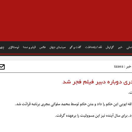
صلی
خبر
گزارش
نقد / یادداشت
گفت و گو
سینمای جهان
عکس
فیلم و صدا
نوستالژی
چهره
 : 12202
ی دوباره دبیر فیلم فجر شد
ت.
لله ایوبی این حکم را داد و متن حکم توسط محمد سلوکی مجری برنامه قرائت شد.
، برای سال آینده نیز این مسوولیت را برعهده گرفت.