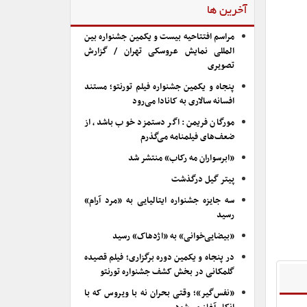
آخرین ها
مراسم افتتاحیه بیست و یکمین جشنواره بین
المللی نمایش عروسکی تهران / گزارش
تصویری
پنجاه و یکمین جشنواره فیلم تورنتو؛ مستند
افسانه سالاری به کانادا می‌رود
مورگان فریمن: اگر دستمزد خوب باشد، از
ضعف‌های فیلمنامه می‌گذرم
«ابرسواران مه رکاب» منتشر شد
پیتر گیل درگذشت
سه جایزه جشنواره ایتالیایی به «مرد آرام»
رسید
«بیضایی‌خوانی» به «اژدهاک» رسید
در پنجاه و یکمین دوره برگزاری؛ فیلم قصیده
گلمکانی در بخش کشف جشنواره تورنتو
«نفس‌گیر»؛ وقتی بحران نه با ویروس که با