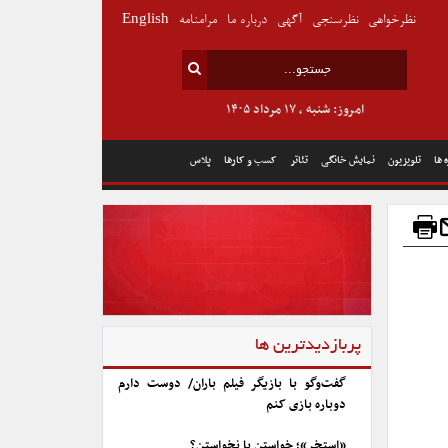
نظرخواهی
نظرسنجی
آگهی
درباره ما
مرامنامه
English
امروز: شنبه , ۱۷ مرداد ۱۴۰۵
 ها
تلویزیون
نمایش خانگی
تئاتر
کسب و کارها
پلاس
پربازدیدترین ها
گفت‌وگو با بازیگر فیلم باران/ دوست دارم
دوباره بازی کنم
«استخر»؛ خواستن یا نخواستن؟