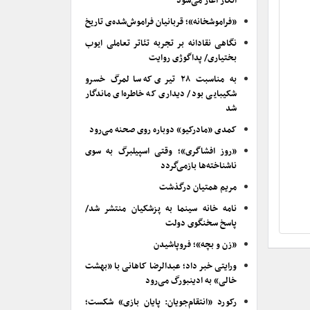
انکار آغاز می‌شود
«فراموشخانه»؛ قربانیان فراموش‌شده‌ی تاریخ
نگاهی نقادانه بر تجربه تئاتر تعاملی ایوب
بختیاری/ پداگوژی روایت
به مناسبت ۲۸ تیری که سالمرگ خسرو
شکیبایی بود/ دیداری که خاطره‌ای ماندگار
شد
کمدی «مادرکیو» دوباره روی صحنه می‌رود
«روز افشاگری»؛ وقتی اسپیلبرگ به سوی
ناشناخته‌ها بازمی‌گردد
مریم همتیان درگذشت
نامه خانه سینما به پزشکیان منتشر شد/
پاسخ سخنگوی دولت
«زن و بچه»؛ فروپاشیدن
ورایتی خبر داد؛ عبدالرضا کاهانی با «بهشت
خالی» به ادینبورگ می‌رود
رکورد «انتقام‌جویان: پایان بازی» شکست؛