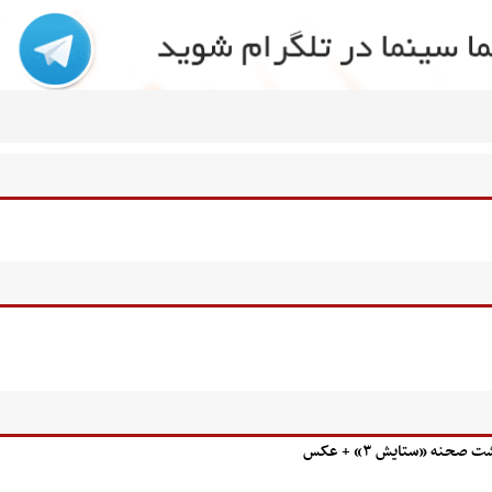
ه «ستایش ۳» + عکس