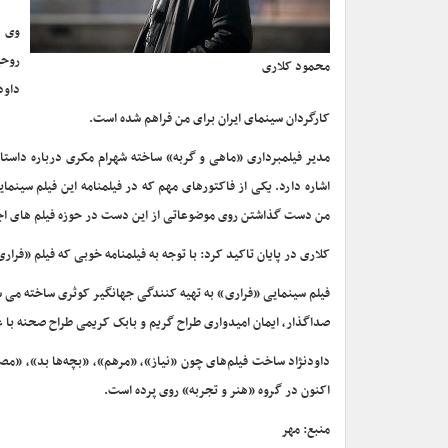
وی ا
روحی
محمود کلاری
داود
کارگردان سینمای ایران برای من فراهم شده است.
مدیر فیلمبرداری «ماهی و گربه» ساخته شهرام مکری درباره داستان
اشاره دارد. یکی از فاکتورهای مهم که در فیلمنامه این فیلم سین
من دست گذاشتن روی موضوعاتی از این دست در حوزه فیلم های ا
کلاری در پایان تاکید کرد: با توجه به فیلمنامه خوبی که فیلم «ف
فیلم سینمایی «فراری» به تهیه کنندگی جهانگیر کوثری ساخته می شود
صداگذار، ایمان امیدواری طراح گریم و بابک کریمی طراح صحنه با عل
داودنژاد ساخت فیلم‌های چون «نیاز»، «مرهم»، «بچه‌ها بد»، «مص
اکنون در گروه «هنر و تجربه» روی پرده است.
منبع: مهر