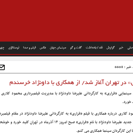
صلی
خبر
گزارش
نقد / یادداشت
گفت و گو
سینمای جهان
عکس
فیلم و صدا
نوستالژی
چهره
بر : 6608
» در تهران آغاز شد/ از همکاری با داونژاد خرسندم
 سینمایی «فراری» به کارگردانی علیرضا داودنژاد با مدیریت فیلمبرداری محمود کلاری د
 خورد.
د کلاری درباره همکاری با فیلم «فراری» به کارگردانی علیرضا داودنژاد در مقام فیلمبر
فیلم جدید علیرضا داودنژاد با نام «فراری» صبح امروز ۱۴ آذرماه در تهران کلید 
ا این کارگردان سینما همکاری می کنم.