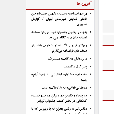
آخرین ها
مراسم افتتاحیه بیست و یکمین جشنواره بین
المللی نمایش عروسکی تهران / گزارش
تصویری
پنجاه و یکمین جشنواره فیلم تورنتو؛ مستند
افسانه سالاری به کانادا می‌رود
مورگان فریمن: اگر دستمزد خوب باشد، از
ضعف‌های فیلمنامه می‌گذرم
«ابرسواران مه رکاب» منتشر شد
پیتر گیل درگذشت
سه جایزه جشنواره ایتالیایی به «مرد آرام»
رسید
«بیضایی‌خوانی» به «اژدهاک» رسید
در پنجاه و یکمین دوره برگزاری؛ فیلم قصیده
گلمکانی در بخش کشف جشنواره تورنتو
«نفس‌گیر»؛ وقتی بحران نه با ویروس که با