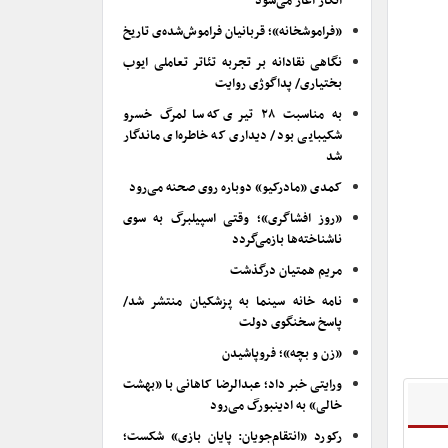
انکار آغاز می‌شود
«فراموشخانه»؛ قربانیان فراموش‌شده‌ی تاریخ
نگاهی نقادانه بر تجربه تئاتر تعاملی ایوب
بختیاری/ پداگوژی روایت
به مناسبت ۲۸ تیری که سالمرگ خسرو
شکیبایی بود/ دیداری که خاطره‌ای ماندگار
شد
کمدی «مادرکیو» دوباره روی صحنه می‌رود
«روز افشاگری»؛ وقتی اسپیلبرگ به سوی
ناشناخته‌ها بازمی‌گردد
مریم همتیان درگذشت
نامه خانه سینما به پزشکیان منتشر شد/
پاسخ سخنگوی دولت
«زن و بچه»؛ فروپاشیدن
ورایتی خبر داد؛ عبدالرضا کاهانی با «بهشت
خالی» به ادینبورگ می‌رود
رکورد «انتقام‌جویان: پایان بازی» شکست؛