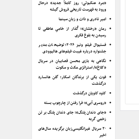
«مرد عنکبوتی: روز کاملاً جدید» درحال
ورود به فهرست تاریخی فروش گیشه
امیر نادری و ذات و زبان سینما
رمان «رخشان»؛ گُذار از خامیِ عاطفی تا
رسیدن به بلوغ فکری
فستیوال فیلم ونیز ۲۰۲۶؛ توضیحات مدیر
جشنواره درباره غیبت فیلم‌های هالیوودی
نگاهی به بازی محسن قصابیان در سریال
«کلاغ»/ استراتژی مکث و سکوت
فوت یکی از برندگان اسکار؛ گلن هانسارد
درگذشت
کاوه کاویان درگذشت
«روسری آبی»؛ فرا رفتن از چارچوب بسته
«جای دندان پلنگ»؛ جای دندان پلنگ بر تن
زخمی گربه
۲۰ سریال غیرانگلیسی‌زبان برگزیده سال‌های
اخیر