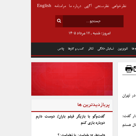
نظرخواهی
نظرسنجی
آگهی
درباره ما
مرامنامه
English
امروز: شنبه , ۱۷ مرداد ۱۴۰۵
 ها
تلویزیون
نمایش خانگی
تئاتر
کسب و کارها
پلاس
ر تهران
پربازدیدترین ها
دار گفت:
گفت‌وگو با بازیگر فیلم باران/ دوست دارم
دوباره بازی کنم
خورد و خوشحال هستم
«استخر»؛ خواستن یا نخواستن؟