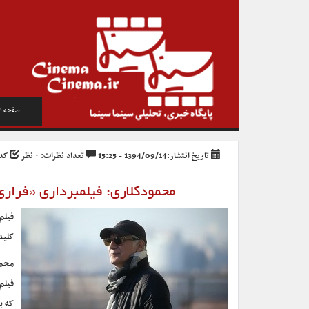
صفحه ا
تاریخ انتشار:1394/09/14 - 15:25
تعداد نظرات: ۰ نظر
کد خ
محمودکلاری: فیلمبرداری «فراری
فیلم
کلید
محمو
که ب