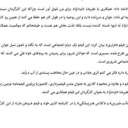
دامه داد: همکاری با علیرضا داودنژاد برای من شوق آور است چراکه این کارگردان سینما
ه ای شاد، جوان و سرزنده دارد و این روحیه را در طول کار هم حفظ می کند از همین رو کار
نژاد نه تنها خسته کننده نیست بلکه لذت بخش هم هست و خوشحالم که موقعیت همکاری
 فیلم «فراری» بیان کرد: این فیلم یک درام اجتماعی است که به نگاه و تصور نسل جوان 
مایی طرح شده، مسیری است که جوانان امروز برای رسیدن به رویاهای خود طی می کنند که ب
جتماعی ضروری است.
راری» دارد فکر می کنم اثری جذاب و در عین حال مخاطب پسندی از آب درآید.
 و علاوه بر محمود کلاری به عنوان مدیر فیلمبرداری، کامبوزیا پرتویی فیلمنامه نویس، پرو
یرضا داودنژاد به عنوان کارگردان این فیلم همکاری می کنند.
ائب شیرین» و «کلاس هنرپیشگی» را در کارنامه کاری خود و فیلم «روغن مار» از این کار