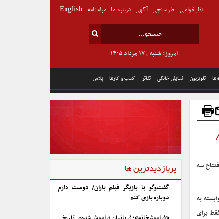
نظرخواهی
نظرسنجی
آگهی
درباره ما
مرامنامه
English
امروز: شنبه , ۱۷ مرداد ۱۴۰۵
 ها
تلویزیون
نمایش خانگی
تئاتر
کسب و کارها
پلاس
فتتاح سه
پربازدیدترین ها
گفت‌وگو با بازیگر فیلم باران/ دوست دارم
دوباره بازی کنم
بسته به
فقط برای
«فراموشخانه»؛ قربانیان فراموش‌شده‌ی تاریخ