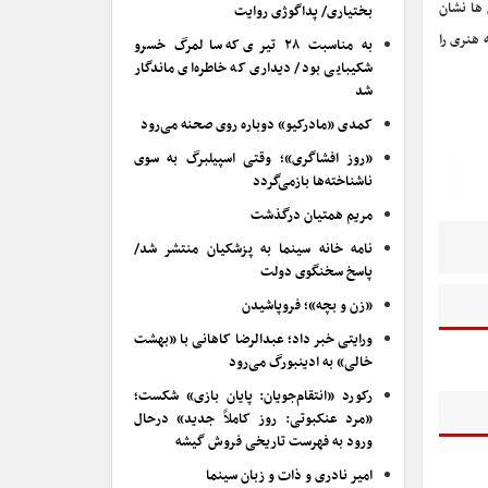
ها نشان
بختیاری/ پداگوژی روایت
 هنری را
به مناسبت ۲۸ تیری که سالمرگ خسرو
شکیبایی بود/ دیداری که خاطره‌ای ماندگار
شد
کمدی «مادرکیو» دوباره روی صحنه می‌رود
«روز افشاگری»؛ وقتی اسپیلبرگ به سوی
ناشناخته‌ها بازمی‌گردد
مریم همتیان درگذشت
نامه خانه سینما به پزشکیان منتشر شد/
پاسخ سخنگوی دولت
«زن و بچه»؛ فروپاشیدن
ورایتی خبر داد؛ عبدالرضا کاهانی با «بهشت
خالی» به ادینبورگ می‌رود
رکورد «انتقام‌جویان: پایان بازی» شکست؛
«مرد عنکبوتی: روز کاملاً جدید» درحال
ورود به فهرست تاریخی فروش گیشه
امیر نادری و ذات و زبان سینما