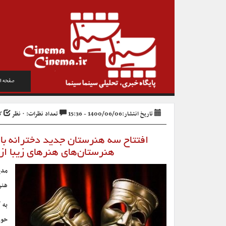
صفحه ا
تاریخ انتشار:1400/06/06 - 15:36
تعداد نظرات: ۰ نظر
کد 
افتتاح سه هنرستان جدید دخترانه با
هنرستان‌های هنرهای زیبا از
مدی
هنر
به 
حوز