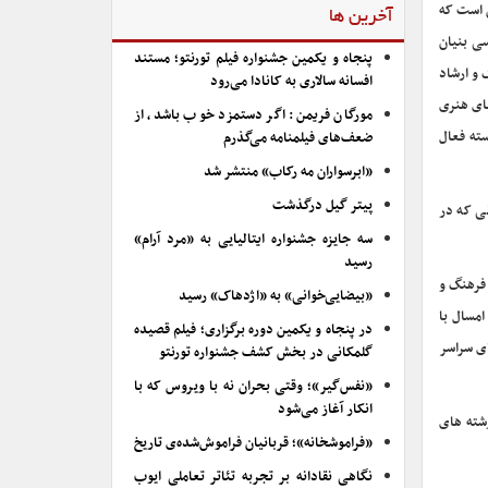
ن است که
آخرین ها
امری است که توسط مرحوم کمال الملک در سال ۱۲۸۷ هجری شمسی بنیان
پنجاه و یکمین جشنواره فیلم تورنتو؛ مستند
 و ارشاد
افسانه سالاری به کانادا می‌رود
ای هنری
مورگان فریمن: اگر دستمزد خوب باشد، از
ته فعال
ضعف‌های فیلمنامه می‌گذرم
«ابرسواران مه رکاب» منتشر شد
پیتر گیل درگذشت
نی که در
سه جایزه جشنواره ایتالیایی به «مرد آرام»
رسید
ارت فرهنگ و
«بیضایی‌خوانی» به «اژدهاک» رسید
مسال با
در پنجاه و یکمین دوره برگزاری؛ فیلم قصیده
ی سراسر
گلمکانی در بخش کشف جشنواره تورنتو
«نفس‌گیر»؛ وقتی بحران نه با ویروس که با
انکار آغاز می‌شود
شته های
«فراموشخانه»؛ قربانیان فراموش‌شده‌ی تاریخ
نگاهی نقادانه بر تجربه تئاتر تعاملی ایوب