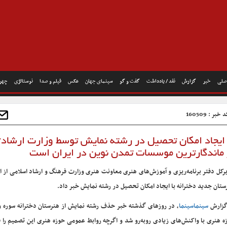
صلی
خبر
گزارش
نقد / یادداشت
گفت و گو
سینمای جهان
عکس
فیلم و صدا
نوستالژی
چهره
خبر : 160509
 ایجاد امکان تحصیل در رشته نمایش توسط وزارت ارشاد/
 ماندگارترین موسسات تمدن نوین در ایران است
رکل دفتر برنامه‌ریزی و آموزش‌های هنری معاونت هنری وزارت فرهنگ و ارشاد اسلامی از ا
ستان جدید دخترانه با ایجاد امکان تحصیل در رشته نمایش خبر داد.
گزارش
سینماسینما
، در روزهای گذشته خبر حذف رشته نمایش از هنرستان دخترانه سوره وا
ه هنری با واکنش‌های زیادی روبه‌رو شد و اگرچه روابط عمومی حوزه هنری این تصمیم را 