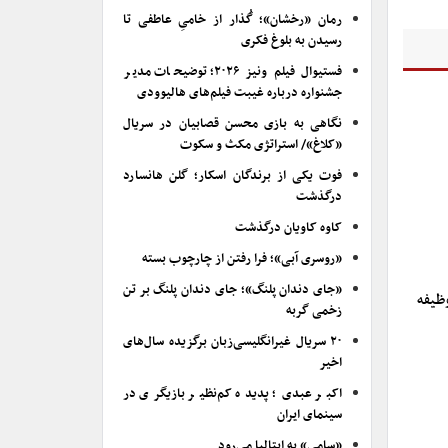
رمان «رخشان»؛ گُذار از خامیِ عاطفی تا
رسیدن به بلوغ فکری
فستیوال فیلم ونیز ۲۰۲۶؛ توضیحات مدیر
جشنواره درباره غیبت فیلم‌های هالیوودی
نگاهی به بازی محسن قصابیان در سریال
«کلاغ»/ استراتژی مکث و سکوت
فوت یکی از برندگان اسکار؛ گلن هانسارد
درگذشت
کاوه کاویان درگذشت
«روسری آبی»؛ فرا رفتن از چارچوب بسته
«جای دندان پلنگ»؛ جای دندان پلنگ بر تن
ظیفه
زخمی گربه
۲۰ سریال غیرانگلیسی‌زبان برگزیده سال‌های
اخیر
اکبر عبدی؛ پدیده کم‌نظیر بازیگری در
سینمای ایران
«سامی» به ایتالیا می‌رود