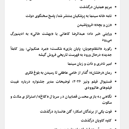
مریم همتیان درگذشت
نامه خانه سینما به پزشکیان منتشر شد/ پاسخ سخنگوی دولت
«زن و بچه»؛ فروپاشیدن
ورایتی خبر داد؛ عبدالرضا کاهانی با «بهشت خالی» به ادینبورگ
می‌رود
رکورد «انتقام‌جویان: پایان بازی» شکست؛ «مرد عنکبوتی: روز کاملاً
جدید» درحال ورود به فهرست تاریخی فروش گیشه
امیر نادری و ذات و زبان سینما
رمان «رخشان»؛ گُذار از خامیِ عاطفی تا رسیدن به بلوغ فکری
فستیوال فیلم ونیز ۲۰۲۶؛ توضیحات مدیر جشنواره درباره غیبت
فیلم‌های هالیوودی
نگاهی به بازی محسن قصابیان در سریال «کلاغ»/ استراتژی مکث و
سکوت
فوت یکی از برندگان اسکار؛ گلن هانسارد درگذشت
کاوه کاویان درگذشت