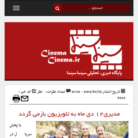
Toggle
avigation
تاریخ انتشار:1394/10/11 - 12:59
تعداد نظرات: ۰ نظر
کد خبر :
8625
مدیری۱۲ دی ماه به تلویزیون بازمی گردد
با پخش
سریال در