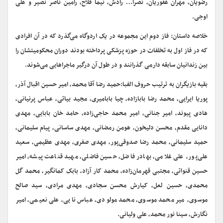
رضویان، مهران غفوریان، نصرا… رادش، نیما فلاح، رامین ناصر نصیر و علی
اوجی.
خلاصه داستان: فاز دوم این مجموعه در یک اردوگاه می‌گذرد که در آن افرادی
که در فاز اول به تخلفات در حوزه پزشکی پرداخته بودند دوران محکومیتشان را
بین زندانیان سابقه دارمی گذرانند و در طول آن درگیر ماجراهایی می‌شوند.
بقیه بازیگران به ترتیب حروف الفبا:حمید رضا آقا محمد، امیر حسین اقبال آذر،
پوریا ایرایی، محمد رضا بابازاده، چیا بابامیری، مجید بیاتی، عباس پرنیانی،
هادی پیوند، امیر جنانی، امیر محمد حاجی‌زاده، حامد خان بابایی، مهدی
دانایی مقدم، محسن دلیخون، هومن رمضانی، مهدی ساسانی، پیام سلیمانی،
حمید سلیمانی، محمد رضا صدوقی‌پور، مهدی صفری، مهدی عظیمی، سعید
علی‌پور، علی غلامی، بهادر فاضل، حسین فاضلی، مهبد قناعت پیشه، امیر
حسین قنواتی، مجتبی قهرمان‌زاده، محمد کار آزاد، بابک کمانگیر، محمد گل
محمدی، حسین لعل، کیارش محسن سجادی، مهدی مرادی، سید صالح
موسوی، میر محمد موسوی، محمد مولودی، عباس نایی، علی نعیمی، امیر
نگارش، سینا نور محمد، علی ولیانی.