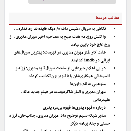
مطالب مرتبط
نگاهی به سریال «شیش ماهه»/ دیگه فایده نداره، نداره…
واکنش روزنامه هفت صبح به مصاحبه اخیر مهران مدیری : از
برج عاج خود پایین نیامد
هفت کار طنز مهران مدیری در فهرست؛ بهترین سریال‌های
ایرانی در imdb کدامند
در پی اعلام خبرهایی از ساخت سریال تازه مدیری؛ ژوله و
قاسمخانی همکاری‌شان را با تلویزیون تکذیب کردند
متوهمی به نام «اون»!
مهران مدیری و الناز شاکردوست در فیلم جدید هاتف
علیمردانی
درباره «قهوه پدری»؛ قهوه بی‌مزه پدری
مدیر شبکه نسیم توضیح داد؛ مهران مدیری، جناب‌خان، فرزاد
حسنی و چند برنامه دیگر