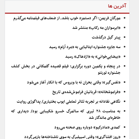
آخرین ها
مورگان فریمن: اگر دستمزد خوب باشد، از ضعف‌های فیلمنامه می‌گذرم
«ابرسواران مه رکاب» منتشر شد
پیتر گیل درگذشت
سه جایزه جشنواره ایتالیایی به «مرد آرام» رسید
«بیضایی‌خوانی» به «اژدهاک» رسید
در پنجاه و یکمین دوره برگزاری؛ فیلم قصیده گلمکانی در بخش کشف
جشنواره تورنتو
«نفس‌گیر»؛ وقتی بحران نه با ویروس که با انکار آغاز می‌شود
«فراموشخانه»؛ قربانیان فراموش‌شده‌ی تاریخ
نگاهی نقادانه بر تجربه تئاتر تعاملی ایوب بختیاری/ پداگوژی روایت
به مناسبت ۲۸ تیری که سالمرگ خسرو شکیبایی بود/ دیداری که
خاطره‌ای ماندگار شد
کمدی «مادرکیو» دوباره روی صحنه می‌رود
«روز افشاگری»؛ وقتی اسپیلبرگ به سوی ناشناخته‌ها بازمی‌گردد