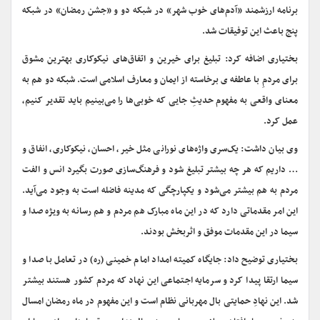
برنامه ارزشمند «آدم‌های خوب شهر» در شبکه دو و «جشن رمضان» در شبکه
پنج باعث این توفیقات شد.
بختیاری اضافه کرد: تبلیغ برای خیرین و اتفاق‌های نیکوکاری بهترین مشوق
برای مردمِ با عاطفه ی برخاسته از ایمان و معارف اسلامی است. شبکه دو هم به
معنای واقعی به مفهوم حدیثِ جایی که خوبی‌ها را می‌بینیم باید تقدیر کنیم،
عمل کرد.
وی بیان داشت: یک‌سری واژه‌های نورانی مثل خیر، احسان، نیکوکاری، انفاق و
… داریم که هر چه بیشتر تبلیغ شود و فرهنگ‌سازی صورت بگیرد انس و الفت
مردم به هم بیشتر می‌شود و یکپارچگی که مدینه فاضله است به وجود می‌آید.
این امر مقدماتی دارد که در این ماه مبارک هم مردم و هم رسانه به ویژه صدا و
سیما در این مقدمات موفق و اثربخش بودند.
بختیاری توضیح داد: جایگاه کمیته امداد امام خمینی (ره) در تعامل با صدا و
سیما ارتقا پیدا کرد و سرمایه اجتماعی این نهاد که مردم کشور هستند بیشتر
شد. این نهادِ حمایتی بال مهربانی نظام است و این مفهوم در ماه رمضان امسال