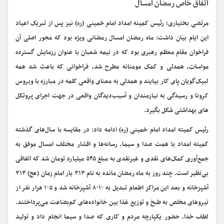
اتفاق خاص رمضان امسال
مرتضی بختیاری؛ رئیس کمیته امداد امام خمینی (ره) نیز پس از تبریک اعیاد
این ایام بیان داشت: ماه رمضان امسال رمضانی ویژه بود که محور اصلی آن
فراخوان مقام معظم رهبری بود که در نیمه شعبان با عنوان رزمایش گسترده
مواسات، همدلی و کمک مومنانه مطرح شد، فراخوانی که باعث شد همه
لبیک‌گویان پای کار بیایند و همدلی به معنای واقعی کلمه در مبارزه با ویروس
کرونا و رسیدگی به نیازمندان و آسیب‌دیدگان واقعی در جهت اجرای پروتکل
های بهداشتی شکل بگیرد.
رئیس کمیته امداد امام خمینی (ره) ادامه داد: در مقایسه با سال‌های گذشته
کمیته امداد با همت صدا و سیما، رسانه‌ها و اقشار مختلف امسال موفق به
جمع‌آوری کمک‌های نقدی و غیرنقدی به مبلغ ۵۴۵ میلیارد تومان شد که اتفاقی
بی‌نظیر است. چند روز به ماه رمضان مانده به نام ۳۱۳ یار امام زمان (عج) ۳۱۳
آشپزخانه و بعد این مراکز اطعام تبدیل به ۸۰۱۰ آشپزخانه شد و ۱۰۵ هزار نفر از
نیروهای مخلص به طبخ و توزیع غذا بین خانواده‌های کم‌بضاعت می‌پرداختند.
لطف خدا، حضور یکپارچه مردم و کاری که صدا و سیما انجام داد و تولید