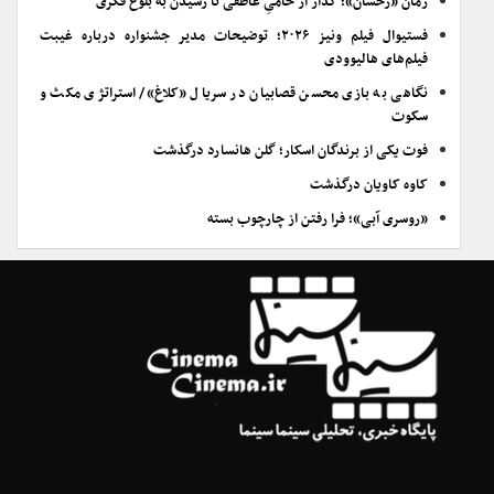
رمان «رخشان»؛ گُذار از خامیِ عاطفی تا رسیدن به بلوغ فکری
فستیوال فیلم ونیز ۲۰۲۶؛ توضیحات مدیر جشنواره درباره غیبت
فیلم‌های هالیوودی
نگاهی به بازی محسن قصابیان در سریال «کلاغ»/ استراتژی مکث و
سکوت
فوت یکی از برندگان اسکار؛ گلن هانسارد درگذشت
کاوه کاویان درگذشت
«روسری آبی»؛ فرا رفتن از چارچوب بسته