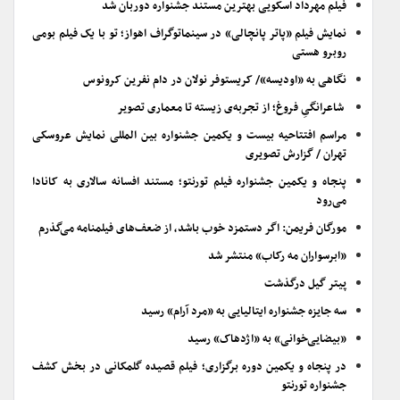
فیلم مهرداد اسکویی بهترین مستند جشنواره دوربان شد
نمایش فیلم «پاتر پانچالی» در سینماتوگراف اهواز؛ تو با یک فیلم بومی
روبرو هستی
نگاهی به «اودیسه»/ کریستوفر نولان در دام نفرین کرونوس
شاعرانگیِ فروغ؛ از تجربه‌ی زیسته تا معماری تصویر
مراسم افتتاحیه بیست و یکمین جشنواره بین المللی نمایش عروسکی
تهران / گزارش تصویری
پنجاه و یکمین جشنواره فیلم تورنتو؛ مستند افسانه سالاری به کانادا
می‌رود
مورگان فریمن: اگر دستمزد خوب باشد، از ضعف‌های فیلمنامه می‌گذرم
«ابرسواران مه رکاب» منتشر شد
پیتر گیل درگذشت
سه جایزه جشنواره ایتالیایی به «مرد آرام» رسید
«بیضایی‌خوانی» به «اژدهاک» رسید
در پنجاه و یکمین دوره برگزاری؛ فیلم قصیده گلمکانی در بخش کشف
جشنواره تورنتو