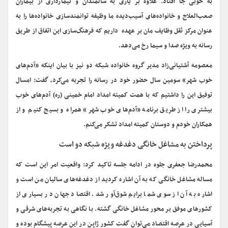
به خوبی جا افتاد. علاوه بر یاری به سالمندان و تیمارداری از بیماران
صعب‌العلاج و خانواده‌های آسیب‌دیده ما وظیفه توانمندسازی خانواده‌ها را به
عنوان مرکز ثقل وظایف مان بر عهده داریم که فرهنگ‌سازی این اتفاق از طریق
رسانه به ویژه صدا و سیما رخ می‌دهد.
معصومه آشتیانی‌زاد مدیر گروه خانواده شبکه دو نیز با بیان اینکه «آدم‌های
خوب شهر» سومین سال حضور خود در رسانه را تجربه می‌کرد، گفت: امسال
توفیق این را داشتیم که با همت کمیته امداد امام خمینی (ره) آدم‌های خوب
بیشتری را از طریق برنامه «آدم‌های خوب شهر» همراه و بسیج کنیم و از
همکاران خودم و دوستان کمیته امداد تشکر می‌کنم.
پرداختن به مشاغل خانگی دغدغه‌‌ ویژه شبکه دو است
محمدرضا جعفری جلوه در ادامه جلسه تاکید کرد: واقعیت امر این است که
مساله مشاغل خانگی که به آن اشاره کردید از دغدغه‌های سالیان من است و
اشاره به آن از سوی شما برایم شوق‌آور شد. اقتصاد جهان در بسیاری از
کشورهای موفق بر محور مشاغل خانگی گشته. با نگاهی به تجربه‌های شرقی و
آسیایی در عرصه اقتصاد می‌توان گفت کشور ژاپن در این عرصه پیشگام بوده و