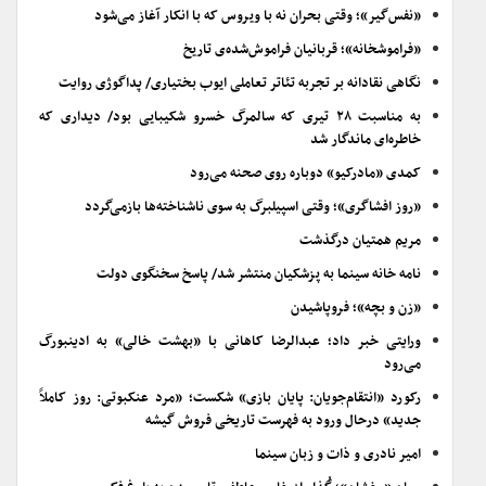
«نفس‌گیر»؛ وقتی بحران نه با ویروس که با انکار آغاز می‌شود
«فراموشخانه»؛ قربانیان فراموش‌شده‌ی تاریخ
نگاهی نقادانه بر تجربه تئاتر تعاملی ایوب بختیاری/ پداگوژی روایت
به مناسبت ۲۸ تیری که سالمرگ خسرو شکیبایی بود/ دیداری که
خاطره‌ای ماندگار شد
کمدی «مادرکیو» دوباره روی صحنه می‌رود
«روز افشاگری»؛ وقتی اسپیلبرگ به سوی ناشناخته‌ها بازمی‌گردد
مریم همتیان درگذشت
نامه خانه سینما به پزشکیان منتشر شد/ پاسخ سخنگوی دولت
«زن و بچه»؛ فروپاشیدن
ورایتی خبر داد؛ عبدالرضا کاهانی با «بهشت خالی» به ادینبورگ
می‌رود
رکورد «انتقام‌جویان: پایان بازی» شکست؛ «مرد عنکبوتی: روز کاملاً
جدید» درحال ورود به فهرست تاریخی فروش گیشه
امیر نادری و ذات و زبان سینما