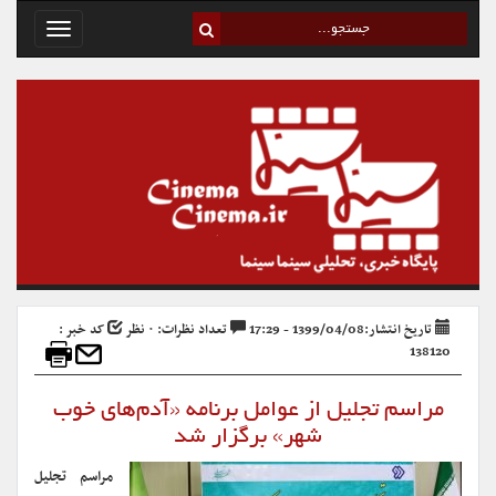
Toggle
avigation
تاریخ انتشار:1399/04/08 - 17:29
تعداد نظرات: ۰ نظر
کد خبر :
138120
مراسم تجلیل از عوامل برنامه «آدم‌های خوب
شهر» برگزار شد
مراسم تجلیل