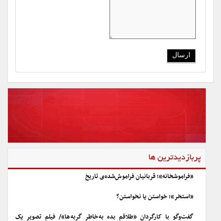
پربازدیدترین ها
«فراموشخانه»؛ قربانیان فراموش‌شده‌ی تاریخ
«استخر»؛ خواستن یا نخواستن؟
گفت‌وگو با کارگردان «طلاقم بده به خاطر گربه ها»/ فیلم تصویر یک