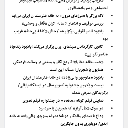
«ارباب پونتیلا و نوکرش ماتی»؛ نقد مناسباتِ نابهنجار
اجتماعی و سرمایه‌سالاری
لاله برزگر با «مرزهای درون» به خانه هنرمندان ایران می‌آید
بررسی توقیف و انتظار ۶ ساله اکران «قاتل و وحشی»
یادبود ناصر تقوایی برگزار شد/ خالق «کاغذ بی‌خط» غریب
بود
کانون کارگردانان سینمای ایران برگزار می‌کند؛ یادبود زنده‌یاد
«ناصر تقوایی»
«شب، خانه، بخارا»؛ تاریخ نگار و مبتنی بر رسالت فرهنگی
همایون یا شجریان؛ مسأله این است
یادبود «منوچهر والی‌زاده» در خانه هنرمندان ایران
بیست و یکمین جشنواره تصویر سال در ایستگاه پایانی/
برگزیدگان معرفی شدند
نمایش فیلم کوتاه «voice» در جشنواره فیلم تصویر
در سوک «دل آواز» که شجریان با خود برد
وداع با صدای ماندگار دوبله؛ بدرقه منوچهر والی‌زاده به خانه
ابدی/ دوبلوری بدون جایگزین