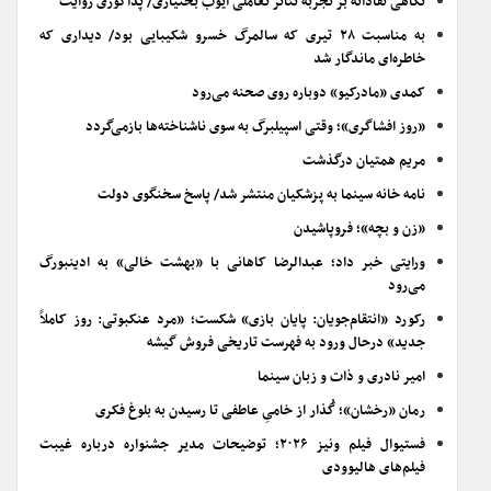
نگاهی نقادانه بر تجربه تئاتر تعاملی ایوب بختیاری/ پداگوژی روایت
به مناسبت ۲۸ تیری که سالمرگ خسرو شکیبایی بود/ دیداری که
خاطره‌ای ماندگار شد
کمدی «مادرکیو» دوباره روی صحنه می‌رود
«روز افشاگری»؛ وقتی اسپیلبرگ به سوی ناشناخته‌ها بازمی‌گردد
مریم همتیان درگذشت
نامه خانه سینما به پزشکیان منتشر شد/ پاسخ سخنگوی دولت
«زن و بچه»؛ فروپاشیدن
ورایتی خبر داد؛ عبدالرضا کاهانی با «بهشت خالی» به ادینبورگ
می‌رود
رکورد «انتقام‌جویان: پایان بازی» شکست؛ «مرد عنکبوتی: روز کاملاً
جدید» درحال ورود به فهرست تاریخی فروش گیشه
امیر نادری و ذات و زبان سینما
رمان «رخشان»؛ گُذار از خامیِ عاطفی تا رسیدن به بلوغ فکری
فستیوال فیلم ونیز ۲۰۲۶؛ توضیحات مدیر جشنواره درباره غیبت
فیلم‌های هالیوودی