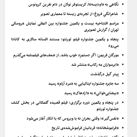
نگاهی به «اودیسه»/ کریستوفر نولان در دام نفرین کرونوس
شاعرانگیِ فروغ؛ از تجربه‌ی زیسته تا معماری تصویر
مراسم افتتاحیه بیست و یکمین جشنواره بین المللی نمایش عروسکی
تهران / گزارش تصویری
پنجاه و یکمین جشنواره فیلم تورنتو؛ مستند افسانه سالاری به کانادا
می‌رود
مورگان فریمن: اگر دستمزد خوب باشد، از ضعف‌های فیلمنامه می‌گذرم
«ابرسواران مه رکاب» منتشر شد
پیتر گیل درگذشت
سه جایزه جشنواره ایتالیایی به «مرد آرام» رسید
«بیضایی‌خوانی» به «اژدهاک» رسید
در پنجاه و یکمین دوره برگزاری؛ فیلم قصیده گلمکانی در بخش کشف
جشنواره تورنتو
«نفس‌گیر»؛ وقتی بحران نه با ویروس که با انکار آغاز می‌شود
«فراموشخانه»؛ قربانیان فراموش‌شده‌ی تاریخ