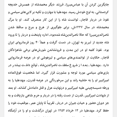
جایگزین کردن آن با عباس‌میرزا، فرزند دیگر محمدشاه از همسرش خدیجه
کردستانی، به اوج خودش رسید. مهدعلیا با مهارت و تکیه بر لابی‌های سیاسی و
نفوذ در دربار قاجار، توانست شاه را از این کار منصرف کند. او با مرگ
محمدشاه در سال ۱۲۲۷ش، برای جلوگیری از هرج و مرج و ساقط شدن
ناصرالدین‌میرزا که حالا ناصرالدین‌شاه شده‌بود، اداره پایتخت و دربار را تا ورود
شاه جدید از تبریز به تهران، در دست گرفت و عملاً ۴۰ روز فرمانروای ایران
بود. نفوذ کلمه او در این مدت و فرونشاندن شورش‌های برخی شاهزادگان
قاجار، حکایت از توانمندی‌های سیاسی و تیزهوشی او در عرصه فرمانروایی
دارد. مهدعلیا، بعد از شروع سلطنت ناصرالدین‌شاه، توقع داشت بیشتر در
بازی‌های سیاسی مورد توجه و مشورت قرار گیرد، اما شخصیت فوق‌العاده
امیرکبیر او را به حاشیه راند و این سرخوردگی در عرصه قدرت، مهدعلیا را به
ورطه دسیسه‌چینی علیه امیرکبیر و درنهایت عزل و قتل دامادش کشاند. او بعد
از شهادت امیرکبیر، قدرت از دست رفته را در دربار و حرم شاهی بازیافت و به
جز دوران حضور و حیات جیران در دربار، تقریباً تا پایان عمر، موقعیت خود را
حفظ کرد. مهدعلیا در ۱۳ خرداد ۱۲۵۲ در تهران درگذشت و او را در آرامگاه