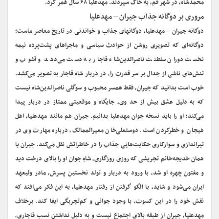
محمدشاه، در شهر قم، به خاک سپردند. مهدعلیا ۶۸ سال عُمر کرد.
مروری بر دوگانه جذاب جیران – مهدعلیا
دوگانه جیران – مهدعلیا، دوگانه‎ای جذاب و خواندنی در تاریخ معاصر ماست؛
دوگانه‌ای که تصویری روشن از حوادث سیاسی و ماجراهای پشت‌پرده نیمه
نخست دوران سلطنت ناصرالدین‌شاه قاجار به دست می‌دهد و آشوب و
تنش‌های ناشی از جدال بر سر قدرت را، در دربار شاه قاجار به تصویر می‌کشد.
خوب است بدانید که جیران، فقط همسر محبوب و سوگلی ناصرالدین‌شاه نیست
که به دلیل عشق بیش‌ از حد وی، جایگاه و موقعیتی ممتاز در دربار پیدا
می‌کند؛ او را باید نسخه جوان‌ مهدعلیا بدانیم. جیران هم مانند مهدعلیا، اهل
هیجان و خطرکردن است. دوستعلی‌خان معیرالممالک، درباره مهارت وی در
تیراندازی و سوارکاری حکایت‌هایی جذاب را در خاطراتش نقل می‌کند. جیران یا
همان خدیجه‌خانم تجریشی که روزی روزگاری، شاهِ جوان او را بالای درخت دید
و مفتون چهره او شد، با ورود به دربار و تولد نخستین پسرش، مادر ولیعهد
ایران می‌شود و شاید، با الگو گرفتن از رفتار مهدعلیا، به این فکر می‌افتد که
نقش خود را در این کسوت، با وجود جوانی و کم‌تجربگی ایفا کند. برخلاف
مهدعلیا، جیران از طبقه بالای اجتماع نیست و به دلیل نداشتن نسب قاجاری،