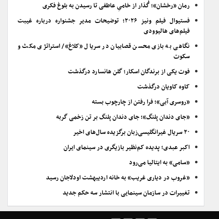
رمان «رخشان»؛ گُذار از خامیِ عاطفی تا رسیدن به بلوغ فکری
فستیوال فیلم ونیز ۲۰۲۶؛ توضیحات مدیر جشنواره درباره غیبت
فیلم‌های هالیوودی
نگاهی به بازی محسن قصابیان در سریال «کلاغ»/ استراتژی مکث و
سکوت
فوت یکی از برندگان اسکار؛ گلن هانسارد درگذشت
کاوه کاویان درگذشت
«روسری آبی»؛ فرا رفتن از چارچوب بسته
«جای دندان پلنگ»؛ جای دندان پلنگ بر تن زخمی گربه
۲۰ سریال غیرانگلیسی‌زبان برگزیده سال‌های اخیر
اکبر عبدی؛ پدیده کم‌نظیر بازیگری در سینمای ایران
«سامی» به ایتالیا می‌رود
«غروب در دیاری غریب» به خانه اردیبهشت اودلاجان رسید
تغییرات در سازمان سینمایی با انتشار سه حکم جدید