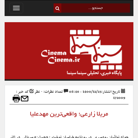
Toggle
avigation
تاریخ انتشار:1400/12/23 - 08:46
تعداد نظرات: ۰ نظر
کد خبر :
172009
مریلا زارعی؛ واقعی‌ترین مهدعلیا
جواد نوائیان رودسری در روزنامه خراسان نوشت : «جیران» سریالی در ژانر