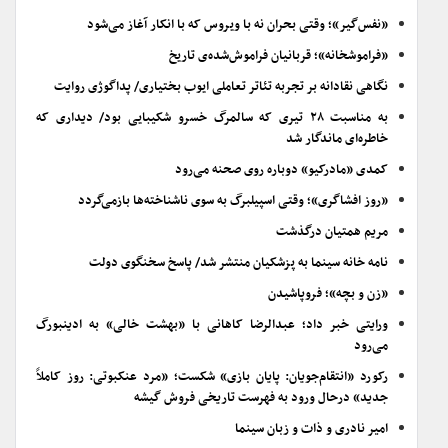
«نفس‌گیر»؛ وقتی بحران نه با ویروس که با انکار آغاز می‌شود
«فراموشخانه»؛ قربانیان فراموش‌شده‌ی تاریخ
نگاهی نقادانه بر تجربه تئاتر تعاملی ایوب بختیاری/ پداگوژی روایت
به مناسبت ۲۸ تیری که سالمرگ خسرو شکیبایی بود/ دیداری که
خاطره‌ای ماندگار شد
کمدی «مادرکیو» دوباره روی صحنه می‌رود
«روز افشاگری»؛ وقتی اسپیلبرگ به سوی ناشناخته‌ها بازمی‌گردد
مریم همتیان درگذشت
نامه خانه سینما به پزشکیان منتشر شد/ پاسخ سخنگوی دولت
«زن و بچه»؛ فروپاشیدن
ورایتی خبر داد؛ عبدالرضا کاهانی با «بهشت خالی» به ادینبورگ
می‌رود
رکورد «انتقام‌جویان: پایان بازی» شکست؛ «مرد عنکبوتی: روز کاملاً
جدید» درحال ورود به فهرست تاریخی فروش گیشه
امیر نادری و ذات و زبان سینما