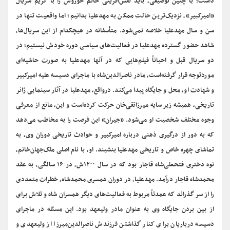
داشت؛ با چنین توصیفی، باید نقش‌آفرینی خانم خوروش را با گریم سریال
«امیرکبیر»، نزدیک‌ترین حالت ممکن به مهدعلیا بدانیم؛ اما واقعیت تنها در
سن و سال مهدعلیا خلاصه نمی‌شود. متأسفانه در هیچ‎کدام از این سریال‌ها،
شاهد حضور گسترده مهدعلیا در فعالیت‌های سیاسی دوره خودش نیستیم؛ در
دو سریال قبل و احیاناً فیلم‌هایی که در آن‎ها مهدعلیا به صورت حاشیه‌ای
موردتوجه قرار گرفته‌است، مادر ناصرالدین‌شاه با ماجرای دسیسه علیه امیرکبیر
و شهادت او، محل و جایگاه پیدا می‌کند. درواقع، مهدعلیا در آثار سینمایی ژانر
تاریخی، همیشه زیر سایه میرزاتقی‌خان حرکت کرده‌است و این، مانع از معرفی
وجوه مختلف شخصیت او می‌شود. «جیران» این فرصت را به مخاطب می‌دهد
که به دور از درگیری ذهنی درباره امیرکبیر و حوادث تاریخی دوران وی، به
تماشای چهره خاص و تاریخی مهدعلیا بنشیند. او، با نام اصلی ملک‌جهان‌خانم،
نوه دختری فتحعلی‌شاه قاجار بود که در سال ۱۲۰۰ش، در ۱۶ سالگی، به عقد
محمدشاه قاجار درآمد. مهدعلیا، در دوران همسری محمدشاه، خطرات متعددی
را از سر گذراند که عمدتاً مربوط به فعالیت‌های دیگر همسران شاه و تلاش برای
از بین بردن جایگاه وی به عنوان مادر ولیعهد بود. این مسئله در ماجرای
دسیسه درباریان برای کنار گذاشتن فرزندش ناصرالدین‌میرزا از ولیعهدی و