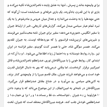
برای ولیعهد ماندن پسرش، تنها به عشق پاینده ناصرالدین‌شاه تکیه می‌کند و
بازی او با این قدرت بادآورده، یک بازی حرفه‌ای و حساب‎شده ‌است؛ آن‌گونه که
حتی مهدعلیا را به وحشت می‌اندازد و جدال میان عروس و مادرشوهر را به یک
نبرد تمام عیار سیاسی مبدل می‌کند. گزارش‌های تاریخی، خبر از ارتباط جیران
با سفیر انگلیس، «مورِی» می‌دهد؛ سفیر برای جیران نامه محبت‌آمیز می‌فرستد
و شیرینی‌های تزیین‌شده فرانسوی را که موردعلاقه اوست، به جیران تقدیم
می‌کند. همسر سوگلی شاه، حتی با همسر کنت گوبینو، سفیر فرانسه در ایران
نیز، وارد روابط دوستانه و به احتمال زیاد اطلاعاتی می‌شود. او با آن‌که در
ابتدای کار، روابط خوبی را با میرزاآقاخان نوری، صدراعظم ناصرالدین‌شاه و قاتل
امیرکبیر برقرار کرده‌است، اما وقتی درمی‌یابد که وی به دنبال افزایش قدرت
خود است و می‌خواهد فرزند جیران، ملک قاسم میرزا را از ولیعهدی کنار بزند،
به لابی‌های سیاسی رو می‌آورد و در جناح مقابل صدراعظم قرار می‌گیرد.
میرزاآقاخان در نامه‌ای به امین‌الملک، از این موضوع می‌نالد که با وجود دادن
۱۰ هزارتومان به جیران، نتوانسته‌است نظر مساعد او را برای حمایت از
صدراعظمی خودش جلب کند. هرچند میرزاآقاخان معتقد است که جیران، تحت