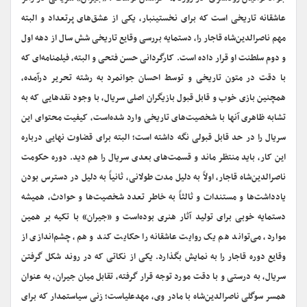
عاشقانه تاریخی است که برای نخستین‎بار، یکی از عشق‌های پرتعداد و البته
مهم ناصرالدین‌شاه قاجار را، دستمایه بررسی وقایع تاریخی شش سال از دهه اول
و دوم سلطنت او قرار داده است‌. کارگردانی حسن فتحی و البته، فیلم‎نامه‌ای که
با دقت در متون تاریخی و توسط احسان جوانمرد به رشته‌ تحریر درآمده،
همچنین بازی خوب و قابل قبول بازیگران اصلی سریال، با وجود نقدهایی که به
تشابه ظاهری آن‎ها با شخصیت‌های تاریخی وارد شده‌است، کیفیت محتوای این
سریال را در حد قابل قبولی نگه داشته است؛ البته برای قضاوت نهایی درباره
این کار، باید منتظر ماند و قسمت‌های بعدی سریال را هم دید. دوره حکومت
ناصرالدین‌شاه قاجار، اولاً به دلیل مدت طولانی، ثانیاً به دلیل در دسترس بودن
یادداشت‌ها و مستندات و ثالثاً به خاطر تعدد شخصیت‌ها و حوادث، همیشه
دستمایه خوبی برای تولید آثار هنری بوده‌است و «جیران» با تکیه بر همین
موارد، می‌تواند هم یک روایت عاشقانه را حکایت کند و هم، چشم‌اندازی از
وقایع دوره قاجار را به نمایش بگذارد. یکی از نکاتی که در روند شکل گرفتن
سریال، به درستی و با دقت مورد توجه قرار گرفته، تقابل میان جیران، به عنوان
همسر سوگلی ناصرالدین‌شاه با مادر وی، مهدعلیاست؛ زنی سیاستمدار که برای