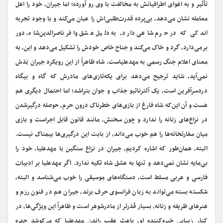
تأثیر و به اغوای اطرافیانش به مخالفت با وی رو آورده؛ اما جیران، خود را اهل
معامله نشان می‌دهد، بی‌پرده قدرت‌طلبی‌اش را عیان می‌کند و با وجود تجربه
اندکی که در حرم شاهی دارد، به دلیل عشق وافر ناصرالدین‌شاه، دور
برمی‌دارد، گرد و خاک می‌کند و جناح خاص خودش را تشکیل می‌دهد و این، به
معنای اعلام جنگ رسمی به مهدعلیاست. شاه ظاهراً از این رویکرد جیران بَدَش
نمی‌آید، شاید ترجیح می‌دهد برای یکه‌تازی‌های مادرش که گاه و بیگاه
دردسرآفرین است، یک آلترناتیو جذاب و جوان بتراشد؛ اما احتمال دیگری هم
هست و آن این‌که شاه فارغ از بازی‌های خطرناک درون حرم، حوصله درگیرشدن
در نزاع‌های زنانه را ندارد و چون سخنش، مانند قانون قابل اجراست و بازی
میان سفارتخانه‌ها را هم خوب می‌داند، از بابت این درگیری‌ها بیمناک نیست.
البته، همان‌طور که اشاره کردیم، جیران در نزاع سنگین با مهدعلیا، خود را
بی‌مایه نشان نمی‌دهد و تنها به عشق شاه تکیه ندارد. اگر مهدعلیا بر ادبیات
فارسی و عربی مسلط است، دستگاه‌های موسیقی را خوب می‌شناسد و البته،
شکسته بسته می‌تواند به زبان فرانسوی حرف بزند، جیران هم در فنون رزم و
هنرهای ظریفه و زنانه، بسیار قَدَرتر از مادرشوهر است و ظاهراً این ویژگی‌ها، در
کنار زیبایی خیره‌کننده او، باعث عقب‌ راندن مهدعلیا که می‌کوشد چهره