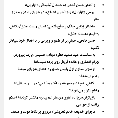
واکنش حسن فتحی به جنجال تبلیغاتی «ازازیل»
بررسی «ازازیل» و «انجمن اشباح» در شورای صدور مجوز
ساترا
ساختار زدایی جنگ و صلح فتحی؛ انسان مست عشق/ نگاهی
به فیلم «مست عشق»
حسن فتحی: جهانِ پر از طمع و ویرانی را با افعال خود سیاه‌تر
نکنیم
به مناسبت عید سعید فطر؛ شهاب حسینی، پارسا پیروزفر،
بهرام افشاری و هانده اَرچل روی پرده سینماها
از سوی معاون اول رئیس جمهور؛ اعضای شورای سینما
منصوب شدند
نگاهی به چند مجموعه ماندگار مذهبی؛ چرا این سریال‌ها
مدام تکرار می‌شوند؟
بازیگران سریال «آهوی من مارال» بیانیه منتشر کردند/ اعلام
برائت از حواشی
ماجرای خدیجه‌ خانم تجریشی/ مروری بر نقاط قوت و ضعف