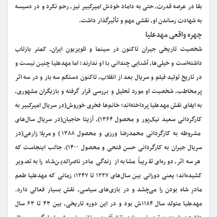
بقا در عرصه قدرت، حتی به داماد خودش امیرکبیر نیز، رحم نکرد و در دسیسه
به شهادت رساندن او، نقشی مهم و تأثیرگذار داشت.
چهره واقعی مهدعلیا
شخصیت تاریخی جیران تاکنون در سینما و تلویزیون ایران، کمتر بازتاب
داشته‌است و خیلی‌ها، آشنایی چندانی با او ندارند؛ اما مهدعلیا چنین نیست و
در تاریخ تولید فیلم و سریال بعد از انقلاب، تاکنون دست‎کم سه بار و در سه اثر
پرمخاطب، شخصیت او مورد تحلیل و بررسی قرار گرفته و بازیگران مشهوری،
به ایفای نقش مهدعلیا پرداخته‌اند؛ خانم‌ها فخری خوروش(در سریال امیرکبیر به
کارگردانی سعید نیک‌پور و محصول ۱۳۶۴)، آزیتا حاجیان(در سریال سال‌های
مشروطه به کارگردانی محمدرضا ورزی و محصول ۱۳۸۸) و مریلا زارعی(در
سریال جیران به کارگردانی حسن فتحی و محصول ۱۴۰۰). جالب این‎جاست که
هر سه اثر، دوره‌ای تقریباً مشابه از زندگی مادر ناصرالدین‌شاه را به تصویر
کشیده‌اند؛ یعنی دورانی بین سال‌های ۱۲۲۷ تا ۱۲۴۷؛ زمانی که مهدعلیا طعم
مادرِ شاه بودن را می‌چشد و در بازی‌های سیاسی، نقش بسیار فعالی دارد.
مهدعلیا متولد سال ۱۱۸۴ش بود و در این دوره تاریخی، بین ۴۳ تا ۶۳ سال