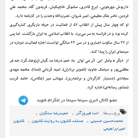
داریوش مهرجویی، ایرج قادری، ساموئل خاچیکیان، فریدون گله، محمد علی
فردین، ناصر ملک مطیعی، امیر شروان، نصرت‌الله وحدت را در کارنامه دارد.
او که چهار سال پیش از انقلاب ۵۷ از فعالیت در حرفه بازیگری کناره‌گیری
کرده بود و در فرانسه به سر می‌برد، با انقلاب اسلامی به ایران بازگشت. اما پس
از ۲۷ سال سکوت اجباری و در سن ۶۳ سالگی توانست اجازه فعالیت دوباره در
سینمای ایران را پیدا کند.
از دیگر عوامل این اثر می‌توان به: حمیدرضا سنگیان (پژوهشگر)، جعفر
مطلبی‌پور و سیامک جاوید (تصویر برداران)، امید قربانی (صدا)، محمد مهدی
سجادی (دستیار کارگردان و برنامه‌ریز)، مهتاب میر (عکاس)، حامد قریب
(مشاور رسانه‌ای) اشاره کرد.
برچسب‌ها:
,
,
السا فیروزآذر
حمیدرضا سنگیان
,
,
محمدحسین حسینی
مستند کتایون به روایت کتایون
کتایون
امیرابراهیمی