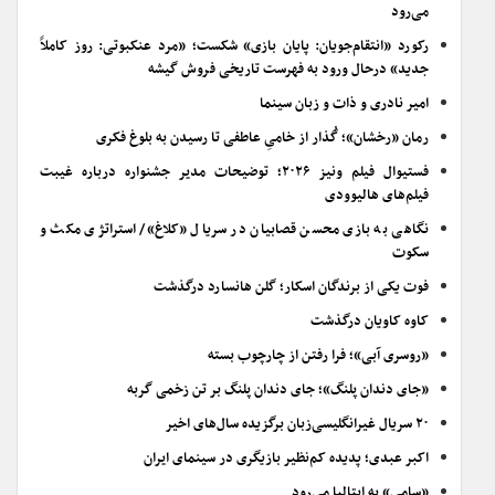
می‌رود
رکورد «انتقام‌جویان: پایان بازی» شکست؛ «مرد عنکبوتی: روز کاملاً
جدید» درحال ورود به فهرست تاریخی فروش گیشه
امیر نادری و ذات و زبان سینما
رمان «رخشان»؛ گُذار از خامیِ عاطفی تا رسیدن به بلوغ فکری
فستیوال فیلم ونیز ۲۰۲۶؛ توضیحات مدیر جشنواره درباره غیبت
فیلم‌های هالیوودی
نگاهی به بازی محسن قصابیان در سریال «کلاغ»/ استراتژی مکث و
سکوت
فوت یکی از برندگان اسکار؛ گلن هانسارد درگذشت
کاوه کاویان درگذشت
«روسری آبی»؛ فرا رفتن از چارچوب بسته
«جای دندان پلنگ»؛ جای دندان پلنگ بر تن زخمی گربه
۲۰ سریال غیرانگلیسی‌زبان برگزیده سال‌های اخیر
اکبر عبدی؛ پدیده کم‌نظیر بازیگری در سینمای ایران
«سامی» به ایتالیا می‌رود