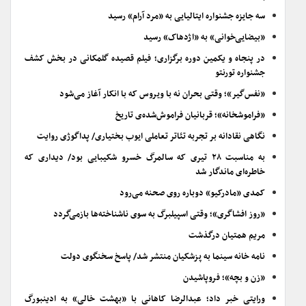
سه جایزه جشنواره ایتالیایی به «مرد آرام» رسید
«بیضایی‌خوانی» به «اژدهاک» رسید
در پنجاه و یکمین دوره برگزاری؛ فیلم قصیده گلمکانی در بخش کشف
جشنواره تورنتو
«نفس‌گیر»؛ وقتی بحران نه با ویروس که با انکار آغاز می‌شود
«فراموشخانه»؛ قربانیان فراموش‌شده‌ی تاریخ
نگاهی نقادانه بر تجربه تئاتر تعاملی ایوب بختیاری/ پداگوژی روایت
به مناسبت ۲۸ تیری که سالمرگ خسرو شکیبایی بود/ دیداری که
خاطره‌ای ماندگار شد
کمدی «مادرکیو» دوباره روی صحنه می‌رود
«روز افشاگری»؛ وقتی اسپیلبرگ به سوی ناشناخته‌ها بازمی‌گردد
مریم همتیان درگذشت
نامه خانه سینما به پزشکیان منتشر شد/ پاسخ سخنگوی دولت
«زن و بچه»؛ فروپاشیدن
ورایتی خبر داد؛ عبدالرضا کاهانی با «بهشت خالی» به ادینبورگ