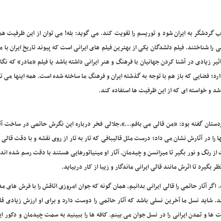
ردشگر به ایران شود و توریسم را تقویت کند. می گوید: بله! می توان از این ظرفیت هم 
ی را شناختند. فیلم دلشدگان یکی از بهترین فیلم های ایرانی است که پیوند تاریخ ایران با م
ر زیادی در آشنا کردن جهانیان با فرهنگ و هنر ایرانی داشته باشد یا فیلم «مادر» که نگا
ارد؛ فضایی که باز هم با توجه به گذشته ایران و فرهنگ ما ساخته شده است. همه اینها می تو
د و خواسته ای که از این ظرفیت ها استفاده کند.
دستان گفته بود: «من قالی می بافم…».جلالی فخر درباره این نگرش حاتمی در ساخت آ
 را در آثارش نشان می داد؛ درست مثل قالیبافی که تار به تار از روی نقشه و با دقت قالی 
 رنگ و نور بگیر تا میزانسن و چیدمان. آثار او مینیاتورهایی هستند با دقت رسم شده اند. 
 بگیرد تا اثرش مانند قالی ایرانی ماندگار و زیبا از کار دربیاید.
گر آثار حاتمی را قالی ایرانی بدانیم، همان گونه که جوان امروزی اتاقش را با فرش های 
 شاید نسل ما آخرین نسلی باشد که آثار حاتمی را دوست دارد و برای او ارزش زیادی قا
ا و تمدن ایرانی را در نسل جوان می بینم. کافه ها را ببینید به سمت چیدمان و دکور ای