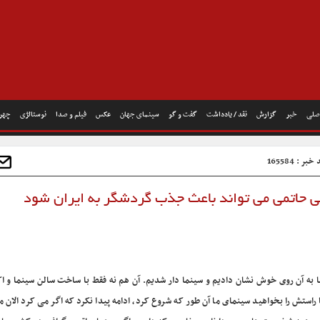
صلی
خبر
گزارش
نقد / یادداشت
گفت و گو
سینمای جهان
عکس
فیلم و صدا
نوستالژی
چهره
بر : 165584
لی حاتمی می تواند باعث جذب گردشگر به ایران شود
ا به آن روی خوش نشان دادیم و سینما دار شدیم. آن هم نه فقط با ساخت سالن سینما و اک
راستش را بخواهید سینمای ما آن طور که شروع کرد، ادامه پیدا نکرد که اگر می کرد الان ما