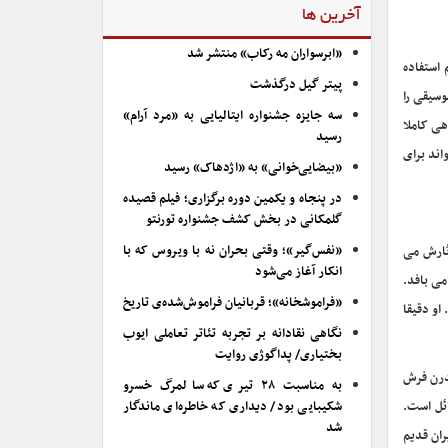
آخرین ها
«ابرسواران مه رکاب» منتشر شد
استفاده
پیتر گیل درگذشت
وسیقی را
سه جایزه جشنواره ایتالیایی به «مرد آرام»
هی کاملا
رسید
اند برای
«بیضایی‌خوانی» به «اژدهاک» رسید
در پنجاه و یکمین دوره برگزاری؛ فیلم قصیده
گلمکانی در بخش کشف جشنواره تورنتو
«نفس‌گیر»؛ وقتی بحران نه با ویروس که با
ثارش می
انکار آغاز می‌شود
می بافد.
«فراموشخانه»؛ قربانیان فراموش‌شده‌ی تاریخ
او دقیقا
نگاهی نقادانه بر تجربه تئاتر تعاملی ایوب
بختیاری/ پداگوژی روایت
مدرن فرش
به مناسبت ۲۸ تیری که سالمرگ خسرو
ئل است.
شکیبایی بود/ دیداری که خاطره‌ای ماندگار
شد
ران قدیم