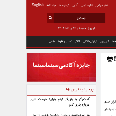
نظرخواهی
نظرسنجی
آگهی
درباره ما
مرامنامه
English
امروز: جمعه , ۱۶ مرداد ۱۴۰۵
 ها
تلویزیون
نمایش خانگی
تئاتر
کسب و کارها
پلاس
پربازدیدترین ها
گفت‌وگو با بازیگر فیلم باران/ دوست دارم
ران فیلم
دوباره بازی کنم
 باید در
«فراموشخانه»؛ قربانیان فراموش‌شده‌ی تاریخ