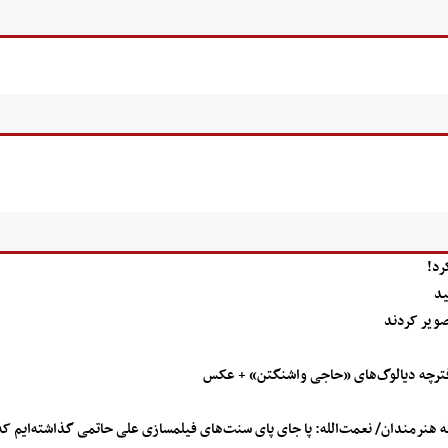
ید
دفترچه دیالوگ‌های «حاجی واشنگتن» + عکس
ه هنرمندان/ نعمت‌الله: پا جای پای سنت‌های فیلمسازی علی حاتمی گذاشته‌ایم ک