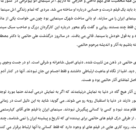
ا این همه شخصیت های مهم داخلی و خارجی که داریم. اگر سینمای اتو بیوگرافی در کشور ما 
می می گذرد باید یک فیلم درست و حسابی درباره او ساخته می شد. مردی که تمام زندگی اش سینما 
سینمای ایران را می سازند. او بانی ساخت شهرک سینمایی بود چون می خواست یکی از ماند
کنون فقط چند مستند روایی و گفت وگو محور درباره این کارگردان بزرگ و صاحب سبک سینم
د و به قول خودش با سینما، قالی می بافت. در سالروز درگذشت علی حاتمی با دکتر مصطف
 باشیم به آثار و اندیشه مرحوم حاتمی.
آقای حاتمی در ذهن من تثبیت شده، دنیای اصیل، شاعرانه و شرقی است. او در جست وجوی ر
 دید. اشیا از نگاه او ماهیت ارتباطی داشتند و فقط اجسام بی جان نبودند. آنها در کنار آدم ها
اصل تماشای آثار حاتمی بود و هست.
ین آثار هیچ گاه در دنیا به نمایش درنیامدند که اگر به نمایش درمی آمدند حتما مورد توجه
دارند در دنیا با استقبال روبه رو می شوند، می گوید: شاید به این دلیل است در زمانی
م مند نبود و کسی یا کسانی پیگیرش نبودند. سینمای ایران با فیلم های آقای کیارستمی 
ت. از طرفی درک فیلم های حاتمی برای بیننده ای که تاریخ و پیشینه ایران را نمی شناسد، چن
. ریزه کاری هایی در فیلم های او وجود دارد که فقط کسانی با آنها ارتباط برقرار می کنن