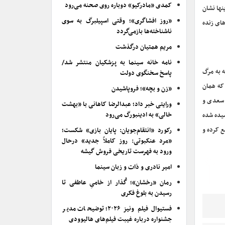
کمدی «مادرکیو» دوباره روی صحنه می‌رود
نها نشان
«روز افشاگری»؛ وقتی اسپیلبرگ به سوی
ای زنده
ناشناخته‌ها بازمی‌گردد
مریم همتیان درگذشت
نامه خانه سینما به پزشکیان منتشر شد/
ه به مرگ
پاسخ سخنگوی دولت
 که همان
«زن و بچه»؛ فروپاشیدن
، سعدی و
ورایتی خبر داد؛ عبدالرضا کاهانی با «بهشت
خالی» به ادینبورگ می‌رود
شیده شده
 کرده و
رکورد «انتقام‌جویان: پایان بازی» شکست؛
«مرد عنکبوتی: روز کاملاً جدید» درحال
ورود به فهرست تاریخی فروش گیشه
امیر نادری و ذات و زبان سینما
رمان «رخشان»؛ گُذار از خامیِ عاطفی تا
رسیدن به بلوغ فکری
فستیوال فیلم ونیز ۲۰۲۶؛ توضیحات مدیر
جشنواره درباره غیبت فیلم‌های هالیوودی