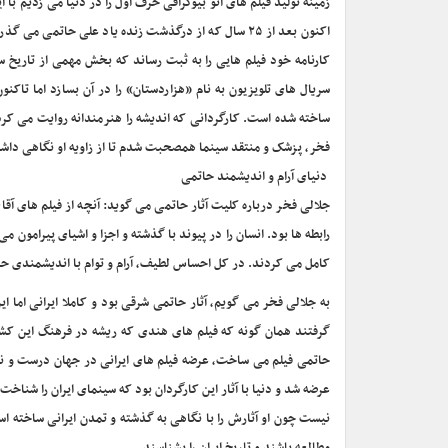
زمینه تولید فیلم های اتو بیوگرافی حرف اول را در دنیا می زدیم ب
اکنون بعد از ۲۵ سال که از درگذشت زنده یاد علی حات
کارنامه خود فیلم هایی را به ثبت رساند که بخش مهمی از تاریخ 
سریال های تلویزیون به نام «هزاردستان» را در آن بسازد اما تا
ساخته شده است. کارگردانی که اندیشه را هنرمندانه روایت می کر
فخر، پزشک و منتقد سینما همصحبت شدم تا از زاویه او نگاهی داشته
دنیای آرام و اندیشمند حاتمی
جلالی فخر درباره کلیت آثار حاتمی می گوید: آنچه از فیلم های 
رابطه ها بود. انسان را در پیوند با گذشته و اجزا و اشیای پیرامون می
کامل می کردند. در کل احساس لطیف، آرام و توام با اندیشمندی ح
به جلالی فخر می گویم، آثار حاتمی شرقی بود و کاملا ایرانی اما ا
گرفتند همان گونه که فیلم های هندی که ریشه در فرهنگ این کشور 
حاتمی فیلم می ساخت، عرضه فیلم های ایرانی در جهان درست و نظا
عرضه شد و دنیا با آثار این کارگردان بود که سینمای ایران را شناخ
نیست چون او آثارش را با نگاهی به گذشته و تمدن ایرانی ساخته است