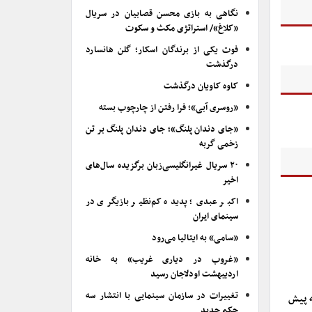
نگاهی به بازی محسن قصابیان در سریال
«کلاغ»/ استراتژی مکث و سکوت
فوت یکی از برندگان اسکار؛ گلن هانسارد
درگذشت
کاوه کاویان درگذشت
«روسری آبی»؛ فرا رفتن از چارچوب بسته
«جای دندان پلنگ»؛ جای دندان پلنگ بر تن
زخمی گربه
۲۰ سریال غیرانگلیسی‌زبان برگزیده سال‌های
اخیر
اکبر عبدی؛ پدیده کم‌نظیر بازیگری در
سینمای ایران
«سامی» به ایتالیا می‌رود
«غروب در دیاری غریب» به خانه
اردیبهشت اودلاجان رسید
تغییرات در سازمان سینمایی با انتشار سه
ه پیش
حکم جدید