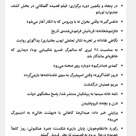
در پنجاه و یکمین دوره برگزاری؛ فیلم قصیده گلمکانی در بخش کشف
جشنواره تورنتو
«نفس‌گیر»؛ وقتی بحران نه با ویروس که با انکار آغاز می‌شود
«فراموشخانه»؛ قربانیان فراموش‌شده‌ی تاریخ
نگاهی نقادانه بر تجربه تئاتر تعاملی ایوب بختیاری/ پداگوژی روایت
به مناسبت ۲۸ تیری که سالمرگ خسرو شکیبایی بود/ دیداری که
خاطره‌ای ماندگار شد
کمدی «مادرکیو» دوباره روی صحنه می‌رود
«روز افشاگری»؛ وقتی اسپیلبرگ به سوی ناشناخته‌ها بازمی‌گردد
مریم همتیان درگذشت
نامه خانه سینما به پزشکیان منتشر شد/ پاسخ سخنگوی دولت
«زن و بچه»؛ فروپاشیدن
ورایتی خبر داد؛ عبدالرضا کاهانی با «بهشت خالی» به ادینبورگ
می‌رود
رکورد «انتقام‌جویان: پایان بازی» شکست؛ «مرد عنکبوتی: روز کاملاً
جدید» درحال ورود به فهرست تاریخی فروش گیشه