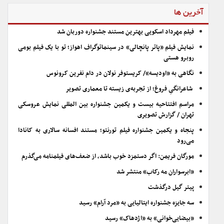
آخرین ها
فیلم مهرداد اسکویی بهترین مستند جشنواره دوربان شد
نمایش فیلم «پاتر پانچالی» در سینماتوگراف اهواز؛ تو با یک فیلم بومی
روبرو هستی
نگاهی به «اودیسه»/ کریستوفر نولان در دام نفرین کرونوس
شاعرانگیِ فروغ؛ از تجربه‌ی زیسته تا معماری تصویر
مراسم افتتاحیه بیست و یکمین جشنواره بین المللی نمایش عروسکی
تهران / گزارش تصویری
پنجاه و یکمین جشنواره فیلم تورنتو؛ مستند افسانه سالاری به کانادا
می‌رود
مورگان فریمن: اگر دستمزد خوب باشد، از ضعف‌های فیلمنامه می‌گذرم
«ابرسواران مه رکاب» منتشر شد
پیتر گیل درگذشت
سه جایزه جشنواره ایتالیایی به «مرد آرام» رسید
«بیضایی‌خوانی» به «اژدهاک» رسید