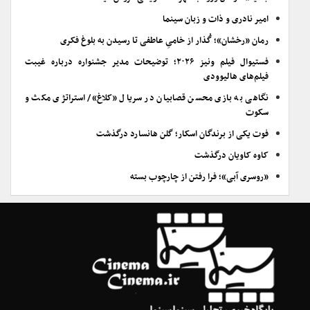
امیر نادری و ذات و زبان سینما
رمان «رخشان»؛ گُذار از خامیِ عاطفی تا رسیدن به بلوغ فکری
فستیوال فیلم ونیز ۲۰۲۶؛ توضیحات مدیر جشنواره درباره غیبت
فیلم‌های هالیوودی
نگاهی به بازی محسن قصابیان در سریال «کلاغ»/ استراتژی مکث و
سکوت
فوت یکی از برندگان اسکار؛ گلن هانسارد درگذشت
کاوه کاویان درگذشت
«روسری آبی»؛ فرا رفتن از چارچوب بسته