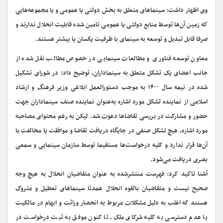
وی اظهار داشت: سینماهای متعلق به بخش دولتی یا عمومی و یا مجموعه‌هایی
که زمین آن‌ها توسط منابع دولتی یا عمومی تامین شده قابلیت انحلال ندارند و
صرفا قابل تبدیل و توسعه به سینمای با ظرفیت یکسان یا بیشتر هستند.
معاون توسعه فناوری و مطالعات سینمایی در خصوص مطالب نقل شده از
جانب اعضای یک تشکل متعلق به سینماداران، توضیح داد: در شورای تشکیل
شده در نیمه سال ۱۴۰۰ به موجب دستورالعمل ابلاغی وزیر فرهنگ و ارشاد
اسلامی از نماینده تشکل مورد اشاره به‌عنوان نماینده صنف سینماداران جهت
حضور و مشارکت در بررسی تقاضاها دعوت شد. لیکن به رغم محتوای مصاحبه
مورد اشاره، هیچ تشکل صنفی در جایگاه دریافت تقاضا و موافقت یا مخالفت با
آن‌ها قرار ندارد و کلیه درخواست‌ها مستقیما توسط سازمان سینمایی و سمعی
بصری دریافت می‌شود.
آشنا تاکید کرد: فهرست منتشرشده به عنوان متقاضیان انحلال به هیچ وجه
صحیح نیست و متقاضیان بالقوه انحلال عمدتا سینماهای تعطیل و متروک
هستند که اغلب به دلیل مشکلات مربوط به انحصار وراثت و ابهام در مالکیت
یا عدم دسترسی به کلیه شرکای ملک، تا کنون موفق به ثبت درخواست در