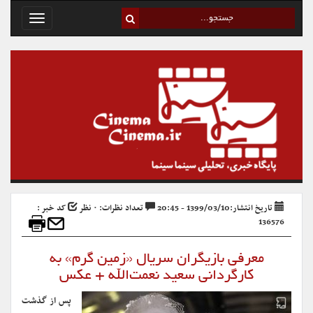
Toggle
avigation
تاریخ انتشار:1399/03/10 - 20:45
تعداد نظرات: ۰ نظر
کد خبر :
136576
معرفی بازیگران سریال «زمین گرم» به
کارگردانی سعید نعمت‌الله + عکس
پس از گذشت