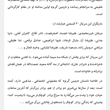
«شیدایی»، «مادرانه»، «عقیق»، «برادرجان» و …، را به تهیه‌کنندگی محمدرضا
شفیعی به سرانجام رسانده و «زمین گرم» اولین ساخته او در مقام کارگردانی
است.
بازیگران این سریال ۳۰ قسمتی عبارتند از:
مرجان شیرمحمدی، علیرضا خمسه، اصغرهمت، نادر فلاح، کامران تفتی، دنیا
مدنی، علیرضا آرا، مارال فرجاد، شیوا ابراهیمی، صادق برقعی، ندا عقیقی،
مرتضی درویش زاده، مسعود شریف، علیرضا اولیایی، وحید فعال و … .
این سریال که برای پخش از شبکه سه سیما آماده می‌شود، با لحنی متفاوت از
«جراحت» و «برادر جان»، ادامه‌ای از سه گانه سعید نعمت‌الله در همان فضای
برادرانه و خانواده است.
در خلاصه داستان «زمین گرم» که مضمونی اجتماعی ـ مذهبی دارد، آمده
است: بعد از سال‌ها بی‌خبری دو برادر از هم، برادر بزرگ‌تر که آخرین ساعات
حیات خود را پشت سر می‌گذارد به سراغ برادر کوچک‌تر می‌رود تا وصیت کند؛
وصیتی که زندگی برادر کوچک را دستخوش چالشی بزرگ می‌کند … .