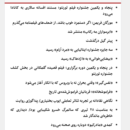
پنجاه و یکمین جشنواره فیلم تورنتو؛ مستند افسانه سالاری به کانادا
می‌رود
مورگان فریمن: اگر دستمزد خوب باشد، از ضعف‌های فیلمنامه می‌گذرم
«ابرسواران مه رکاب» منتشر شد
پیتر گیل درگذشت
سه جایزه جشنواره ایتالیایی به «مرد آرام» رسید
«بیضایی‌خوانی» به «اژدهاک» رسید
در پنجاه و یکمین دوره برگزاری؛ فیلم قصیده گلمکانی در بخش کشف
جشنواره تورنتو
«نفس‌گیر»؛ وقتی بحران نه با ویروس که با انکار آغاز می‌شود
«فراموشخانه»؛ قربانیان فراموش‌شده‌ی تاریخ
نگاهی نقادانه بر تجربه تئاتر تعاملی ایوب بختیاری/ پداگوژی روایت
به مناسبت ۲۸ تیری که سالمرگ خسرو شکیبایی بود/ دیداری که
خاطره‌ای ماندگار شد
کمدی «مادرکیو» دوباره روی صحنه می‌رود