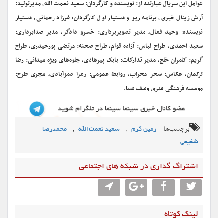
عوامل این سریال عبارتند از: نویسنده و کارگردان: سعید نعمت الله، مدیرتولید:
آرش زینال خیری، برنامه ریز و دستیار اول کارگردان: فرزاد رحمانی، دستیار
نویسنده: وحید فعال، مدیر تصویربرداری: خسرو دادگر، مدیر صدابرداری:
سعید احمدی، طراح لباس: آزاده قوام، طراح صحنه: مرتضی پورحیدری، طراح
گریم: کامران خلج، مدیر تدارکات: بابک پیرهادی، جلوه‌های ویژه میدانی: رضا
ترکمان، عکاس: سحر محراب، روابط عمومی: زهرا دمزآبادی، مجری طرح:
موسسه فرهنگی هنری وصف صبا.
برچسب‌ها:
,
,
زمین گرم
سعید نعمت‌الله
محمدرضا
شفیعی
اشتراگ گذاری در شبکه های اجتماعی
لینک کوتاه