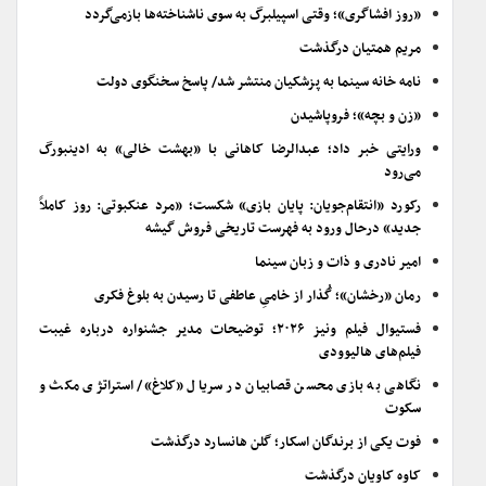
«روز افشاگری»؛ وقتی اسپیلبرگ به سوی ناشناخته‌ها بازمی‌گردد
مریم همتیان درگذشت
نامه خانه سینما به پزشکیان منتشر شد/ پاسخ سخنگوی دولت
«زن و بچه»؛ فروپاشیدن
ورایتی خبر داد؛ عبدالرضا کاهانی با «بهشت خالی» به ادینبورگ
می‌رود
رکورد «انتقام‌جویان: پایان بازی» شکست؛ «مرد عنکبوتی: روز کاملاً
جدید» درحال ورود به فهرست تاریخی فروش گیشه
امیر نادری و ذات و زبان سینما
رمان «رخشان»؛ گُذار از خامیِ عاطفی تا رسیدن به بلوغ فکری
فستیوال فیلم ونیز ۲۰۲۶؛ توضیحات مدیر جشنواره درباره غیبت
فیلم‌های هالیوودی
نگاهی به بازی محسن قصابیان در سریال «کلاغ»/ استراتژی مکث و
سکوت
فوت یکی از برندگان اسکار؛ گلن هانسارد درگذشت
کاوه کاویان درگذشت