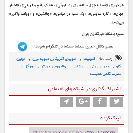
هم‌خون»، «نسخه چهل ساله»، «مرد نامرئی»، «بلک باتم ما رینی»، «اخبار
جهان»، «گارد قدیمی»، «یک شب در میامی»، «جانشین» و «وولف واکرز»
می‌شوند.
منبع: باشگاه خبرنگاران جوان
برچسب‌ها:
,
,
آمونیت
اتوپیای آمریکایی دیوید برن
اولین
,
,
,
,
گاو
دیوید رونی
عشایر
هالیوود ریپورتر
هرگز به
ندرت گاهی همیشه
اشتراگ گذاری در شبکه های اجتماعی
لینک کوتاه