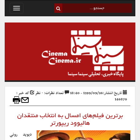
Toggle
avigation
تاریخ انتشار:1399/09/26 - 18:40
تعداد نظرات: ۰ نظر
کد خبر :
146870
برترین فیلم‌های امسال به انتخاب منتقدان
هالیوود ریپورتر
دیوید رونی