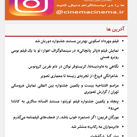
آخرین ها
فیلم مهرداد اسکویی بهترین مستند جشنواره دوربان شد
نمایش فیلم «پاتر پانچالی» در سینماتوگراف اهواز؛ تو با یک فیلم بومی
روبرو هستی
نگاهی به «اودیسه»/ کریستوفر نولان در دام نفرین کرونوس
شاعرانگیِ فروغ؛ از تجربه‌ی زیسته تا معماری تصویر
مراسم افتتاحیه بیست و یکمین جشنواره بین المللی نمایش عروسکی
تهران / گزارش تصویری
پنجاه و یکمین جشنواره فیلم تورنتو؛ مستند افسانه سالاری به کانادا
می‌رود
مورگان فریمن: اگر دستمزد خوب باشد، از ضعف‌های فیلمنامه می‌گذرم
«ابرسواران مه رکاب» منتشر شد
پیتر گیل درگذشت