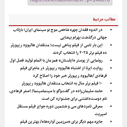
مطالب مرتبط
در اندوه فقدان چهره شاخص موج نو سینمای ایران؛ بازتاب
جهانی درگذشت بهرام بیضایی
این بار نامی از فیلم پناهی نیست؛ منتقدان هالیوود ریپورتر
ده فیلم برتر ۲۰۲۵ را انتخاب کردند
رونمایی از پوستر «ایلستان» همزمان با اتمام تولید فصل اول
روایت ایرنا از اشتباه هالیوود ریپورتر در ماجرای فیلم
فرهادی /هالیوود ریپورتر خبر خود را اصلاح کرد
۱۰ فیلم برتر سال به انتخاب منتقدان هالیوود ریپورتر
حامد سلیمان‌زاده در گفت‌وگو با سینماسینما/ اصغر فرهادی،
نام دوست‌داشتنی برای جشنواره کن است
معرفی نامزدهای سی و ششمین دوره جوایز فیلم مستقل
اسپریت
جایزه مهم دیگر برای «سرزمین آواره‌ها»/ بهترین فیلم