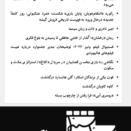
می‌رود
رکورد «انتقام‌جویان: پایان بازی» شکست؛ «مرد عنکبوتی: روز کاملاً
جدید» درحال ورود به فهرست تاریخی فروش گیشه
امیر نادری و ذات و زبان سینما
رمان «رخشان»؛ گُذار از خامیِ عاطفی تا رسیدن به بلوغ فکری
فستیوال فیلم ونیز ۲۰۲۶؛ توضیحات مدیر جشنواره درباره غیبت
فیلم‌های هالیوودی
نگاهی به بازی محسن قصابیان در سریال «کلاغ»/ استراتژی مکث و
سکوت
فوت یکی از برندگان اسکار؛ گلن هانسارد درگذشت
کاوه کاویان درگذشت
«روسری آبی»؛ فرا رفتن از چارچوب بسته