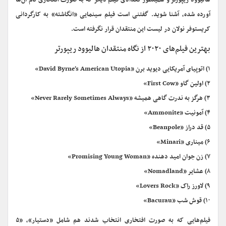
هالیوود ریپورتر و همینطور تعدادی فیلم دیگر که به صورت افتخاری نام آن‌ها
آورده شده، آشنا شوید. گفتنی است فیلم سینمایی «انگاشته» به کارگردانی
کریستوفر نولان در لیست‌ این منتقدان قرار نگرفته است.
بهترین فیلم‌های ۲۰۲۰ از نگاه منتقدان هالیوود ریپورتر
۱) اتوپیای آمریکایی دیوید برن «David Byrne’s American Utopia»
۲) اولین گاو «First Cow»
۳) هرگز به ندرت گاهی همیشه «Never Rarely Sometimes Always»
۴) آمونیت «Ammonite»
۵) قد دراز «Beanpole»
۶) میناری «Minari»
۷) زن جوان امید دهنده «Promising Young Woman»
۸) عشایر «Nomadland»
۹) لاورز راک «Lovers Rock»
۱۰) قوش شب «Bacurau»
فیلم‌هایی که به صورت افتخاری انتخاب شدند هم شامل «دستیار»، «۵