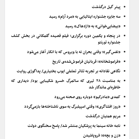
پیتر گیل درگذشت
سه جایزه جشنواره ایتالیایی به «مرد آرام» رسید
«بیضایی‌خوانی» به «اژدهاک» رسید
در پنجاه و یکمین دوره برگزاری؛ فیلم قصیده گلمکانی در بخش کشف
جشنواره تورنتو
«نفس‌گیر»؛ وقتی بحران نه با ویروس که با انکار آغاز می‌شود
«فراموشخانه»؛ قربانیان فراموش‌شده‌ی تاریخ
نگاهی نقادانه بر تجربه تئاتر تعاملی ایوب بختیاری/ پداگوژی روایت
به مناسبت ۲۸ تیری که سالمرگ خسرو شکیبایی بود/ دیداری که
خاطره‌ای ماندگار شد
کمدی «مادرکیو» دوباره روی صحنه می‌رود
«روز افشاگری»؛ وقتی اسپیلبرگ به سوی ناشناخته‌ها بازمی‌گردد
مریم همتیان درگذشت
نامه خانه سینما به پزشکیان منتشر شد/ پاسخ سخنگوی دولت
«زن و بچه»؛ فروپاشیدن