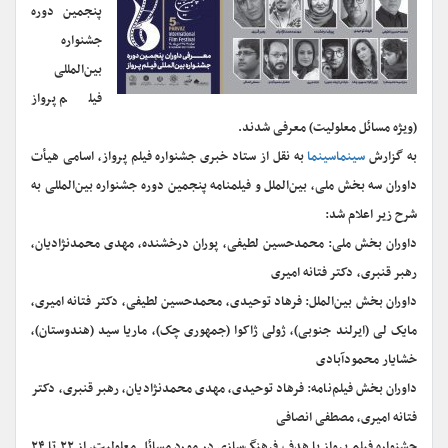
پنجمین دوره
جشنواره
بین‌المللی
فیلم پرواز
(ویژه مسائل معلولیت) معرفی شدند.
به گزارش
سینماسینما
به نقل از ستاد خبری جشنواره فیلم پرواز، اسامی هیأت
داوران سه بخش ملی، بین‌الملل و فیلمنامه پنجمین دوره جشنواره بین‌المللی به
شرح زیر اعلام شد:
داوران بخش ملی: محمدحسین لطیفی، پوران درخشنده، مهدی محمدنژادیان،
رهبر قنبری، دکتر فتانه امیری
داوران بخش بین‌الملل: فرهاد توحیدی، محمدحسین لطیفی، دکتر فتانه امیری،
مایک لی (ایرلند جنوبی)، ژولی ژاکوا (جمهوری چک)، ماریا سید (هندوستان)،
خشایار محمودآبادی
داوران بخش فیلم‌نامه: فرهاد توحیدی، مهدی محمدنژادیان، رهبر قنبری، دکتر
فتانه امیری، مصطفی انصافی
جشنواره فیلم پرواز با هدف فرهنگ‌سازی در مورد مسائل معلولیت، از ۲۲ تا ۲۴