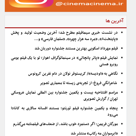
آخرین ها
در نشست خبری سیمافیلم مطرح شد؛ آخرین وضعیت تولید و پخش
«پایتخت۸»، «مرد سه هزار چهره»، «سلمان فارسی» و…
فیلم مهرداد اسکویی بهترین مستند جشنواره دوربان شد
نمایش فیلم «پاتر پانچالی» در سینماتوگراف اهواز؛ تو با یک فیلم بومی
روبرو هستی
نگاهی به «اودیسه»/ کریستوفر نولان در دام نفرین کرونوس
شاعرانگیِ فروغ؛ از تجربه‌ی زیسته تا معماری تصویر
مراسم افتتاحیه بیست و یکمین جشنواره بین المللی نمایش عروسکی
تهران / گزارش تصویری
پنجاه و یکمین جشنواره فیلم تورنتو؛ مستند افسانه سالاری به کانادا
می‌رود
مورگان فریمن: اگر دستمزد خوب باشد، از ضعف‌های فیلمنامه می‌گذرم
«ابرسواران مه رکاب» منتشر شد