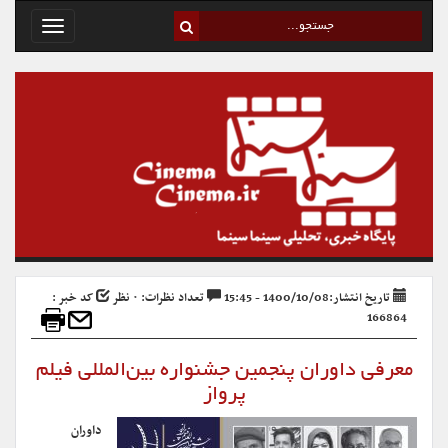
Toggle
avigation
تاریخ انتشار:1400/10/08 - 15:45
تعداد نظرات: ۰ نظر
کد خبر :
166864
معرفی داوران پنجمین جشنواره بین‌المللی فیلم
پرواز
داوران