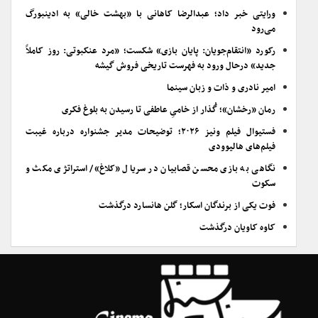
ورایتی خبر داد؛ عبدالرضا کاهانی با «بهشت خالی» به ادینبورگ
می‌رود
رکورد «انتقام‌جویان: پایان بازی» شکست؛ «مرد عنکبوتی: روز کاملاً
جدید» درحال ورود به فهرست تاریخی فروش گیشه
امیر نادری و ذات و زبان سینما
رمان «رخشان»؛ گُذار از خامیِ عاطفی تا رسیدن به بلوغ فکری
فستیوال فیلم ونیز ۲۰۲۶؛ توضیحات مدیر جشنواره درباره غیبت
فیلم‌های هالیوودی
نگاهی به بازی محسن قصابیان در سریال «کلاغ»/ استراتژی مکث و
سکوت
فوت یکی از برندگان اسکار؛ گلن هانسارد درگذشت
کاوه کاویان درگذشت